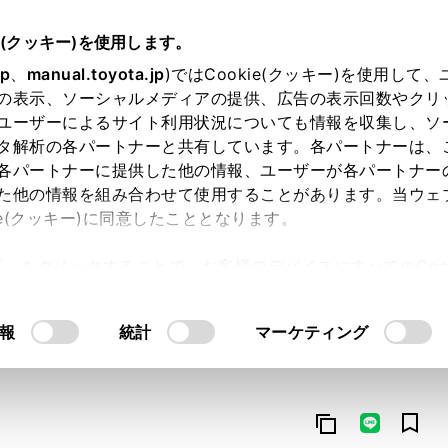
e(クッキー)を使用します。
jp
、
manual.toyota.jp
)ではCookie(クッキー)を使用して
の表示、ソーシャルメディアの提供、広告の表示回数やクリ
ユーザーによるサイト利用状況についても情報を収集し、ソ
タ解析の各パートナーと共有しています。各パートナーは、
各パートナーに提供した他の情報、ユーザーが各パートナー
た他の情報を組み合わせて使用することがあります。当ウェ
オンライン購入
お気に入り
保存した見積り
閲覧履歴
お住まいの地
ie(クッキー)に同意したこととなります。
許可」をクリックすることで、お客様のデバイスにすべてのCook
意したことになります。Cookie(クッキー)のオプトアウト
るにあたっては、当社の「
Cookie（クッキー）情報の取り
報
統計
マーケティング