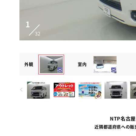
1
32
外観
室内
NTP名古
近隣都道府県への販