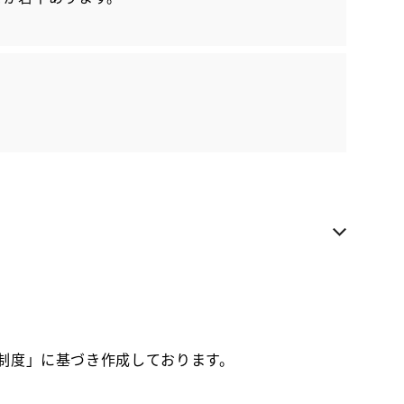
各種お問い合わせ
お気に入り追加
NTP名古屋トヨペット 港店
近隣都道府県への販売に限らせていただきます
お電話でのお問い合わせ
052-652-7751
価制度」に基づき作成しております。