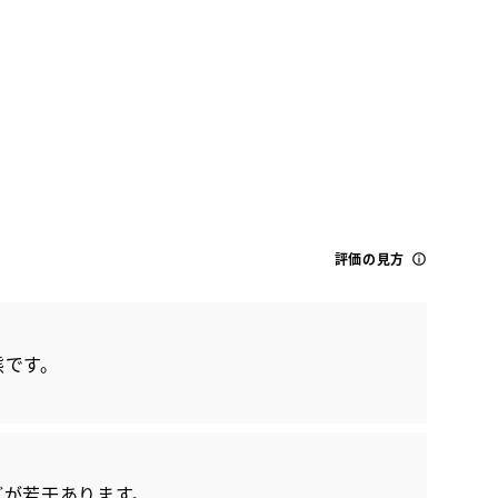
トヨタ
評価の見方
ハイエースV S-GL
態です。
どが若干あります。