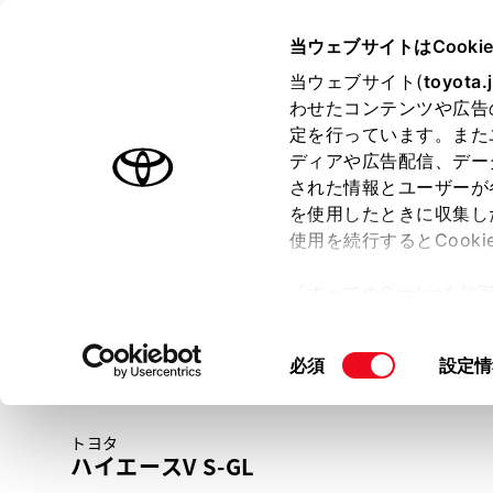
TOYOTA
当ウェブサイトはCooki
当ウェブサイト(
toyota.
わせたコンテンツや広告
ラインアップ
オーナーサポート
トピックス
定を行っています。また
ディアや広告配信、デー
トヨタ認定中古車
された情報とユーザーが
を使用したときに収集し
中古車を探す
トヨタ認定中古車の魅力
3つの買い方
使用を続行するとCook
「すべてのCookieを
ー)が保存されることに同
更、同意を撤回したりす
同
必須
設定情
て
」をご覧ください。
意
の
トヨタ
選
ハイエースV S-GL
択