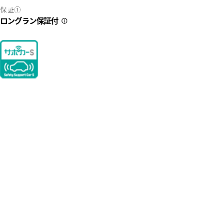
保証①
ロングラン保証付
2
32