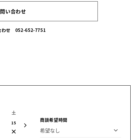
お問い合わせ
い合わせ
052-652-7751
土
日
月
火
水
木
金
商談希望時間
15
16
17
18
19
20
21