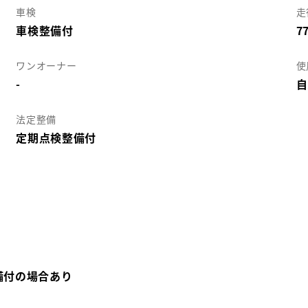
車検
走
車検整備付
7
ワンオーナー
使
-
自
法定整備
定期点検整備付
備付の場合あり