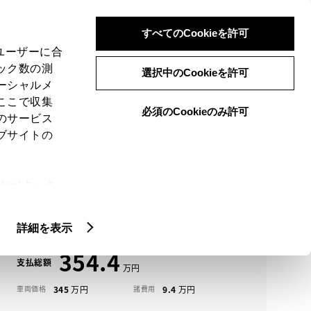
検索
メニュー
ログイン
すべてのCookieを許可
、ユーザーに合
ック数の測
選択中のCookieを許可
ーシャルメ
ここで収集
必須のCookieのみ許可
メニュー
のサービス
ブサイトの
域
未設定
ie(クッキ
アイコンについて
、設定の変
ハイエースバン中古車一覧
扱いについ
詳細を表示
354.4
支払総額
345
9.4
車両価格
諸費用