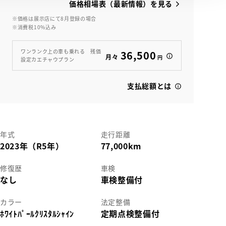
価格相場表（最新情報）を見る
※価格は展示店にて8月登録の場合
※消費税10%込み
View
ワンランク上の車も乗れる 残価
36,500
月々
円
設定カエチャウプラン
支払総額とは
年式
走行距離
2023年（R5年）
77,000km
修復歴
車検
なし
車検整備付
カラー
法定整備
ﾎﾜｲﾄﾊﾟｰﾙｸﾘｽﾀﾙｼｬｲﾝ
定期点検整備付