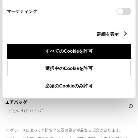
さい。
※ 記録媒体(SDカード等)は別途ご購入いただく場合がございます
マーケティング
ペダル踏み間違い急発進抑制装置
詳細を表示
ｲﾝﾃﾘｼﾞｪﾝﾄｸﾘｱﾗﾝｽｿﾅｰ・ｽﾏｰﾄｱｼｽﾄ
すべてのCookieを許可
パノラミックビューモニター（全周囲カメラ）
選択中のCookieを許可
バックモニター
必須のCookieのみ許可
エアバッグ
：ﾃﾞｭｱﾙ+ｻｲﾄﾞｴｱﾊﾞｯｸﾞ
※ グレードによって予防安全装置の設定が異なる場合があります。