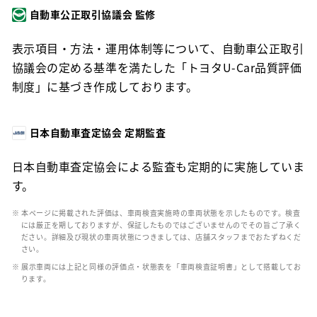
自動車公正取引協議会 監修
表示項目・方法・運用体制等について、自動車公正取引
協議会の定める基準を満たした「トヨタU-Car品質評価
制度」に基づき作成しております。
日本自動車査定協会 定期監査
日本自動車査定協会による監査も定期的に実施していま
す。
※ 本ページに掲載された評価は、車両検査実施時の車両状態を示したものです。検査
には厳正を期しておりますが、保証したものではございませんのでその旨ご了承く
ださい。詳細及び現状の車両状態につきましては、店舗スタッフまでおたずねくだ
さい。
※ 展示車両には上記と同様の評価点・状態表を「車両検査証明書」として搭載してお
ります。