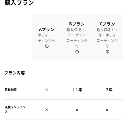
購入プラン
Bプラン
Cプラン
Aプラン
延長保証＋1
延長保証＋２
ボディコー
年・ボディ
年・ボディ
ティング付
コーティング
コーティング
付
付
プラン内容
×
＋1年
＋2年
延長保証
点検メンテナン
×
×
×
ス