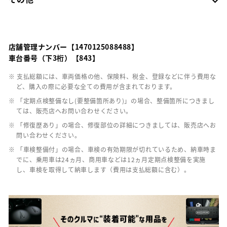
店舗管理ナンバー【1470125088488】
車台番号（下3桁）【843】
※ 支払総額には、車両価格の他、保険料、税金、登録などに伴う費用な
ど、購入の際に必要な全ての費用が含まれております。
※ 「定期点検整備なし(要整備箇所あり)」の場合、整備箇所につきまし
ては、販売店へお問い合わせください。
※ 「修復歴あり」の場合、修復部位の詳細につきましては、販売店へお
問い合わせください。
※ 「車検整備付」の場合、車検の有効期限が切れているため、納車時ま
でに、乗用車は24ヵ月、商用車などは12ヵ月定期点検整備を実施
し、車検を取得して納車します（費用は支払総額に含む）。