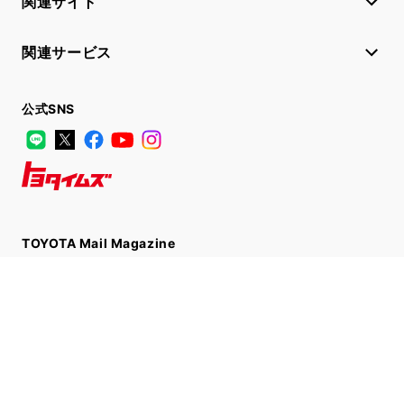
関連サイト
関連サービス
公式SNS
LINE
X
Facebook
YouTube
Instagram
トヨタイムズ
TOYOTA Mail Magazine
登録はこちら
サイトマップ
サイト利用について
個人情報の取扱いについて
TOYOTAアカウント利用規約
反社会的勢力に対する基本方針
企業情報
リコール情報
©1995-2026 TOYOTA MOTOR CORPORATION. ALL RIGHTS RESERVED.