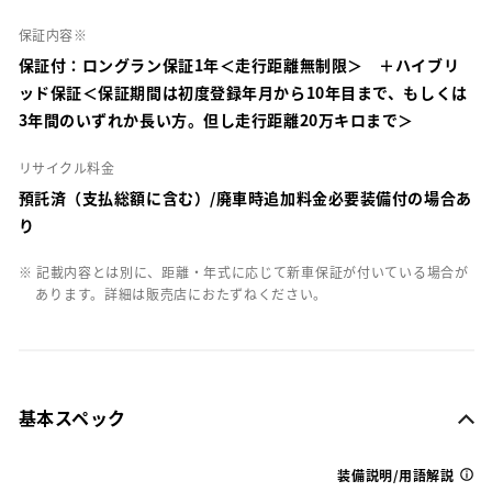
保証内容※
保証付：ロングラン保証1年＜走行距離無制限＞ ＋ハイブリ
ッド保証＜保証期間は初度登録年月から10年目まで、もしくは
3年間のいずれか長い方。但し走行距離20万キロまで＞
リサイクル料金
預託済（支払総額に含む）/廃車時追加料金必要装備付の場合あ
り
※ 記載内容とは別に、距離・年式に応じて新車保証が付いている場合が
あります。詳細は販売店におたずねください。
基本スペック
装備説明/用語解説