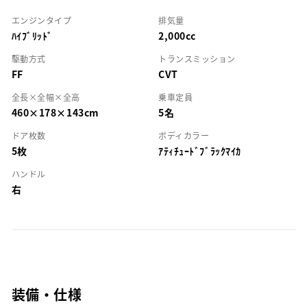
エンジンタイプ
排気量
ﾊｲﾌﾞﾘｯﾄﾞ
2,000cc
駆動方式
トランスミッション
FF
CVT
全長×全幅×全高
乗車定員
460×178×143cm
5名
ドア枚数
ボディカラー
5枚
ｱﾃｨﾁｭｰﾄﾞﾌﾞﾗｯｸﾏｲｶ
ハンドル
右
装備・仕様