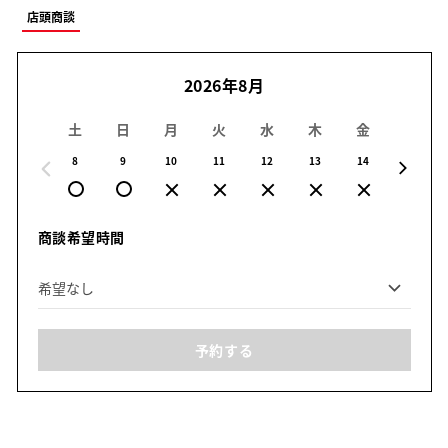
店頭商談
2026年8月
土
日
月
火
水
木
金
土
8
9
10
11
12
13
14
15
商談希望時間
予約する