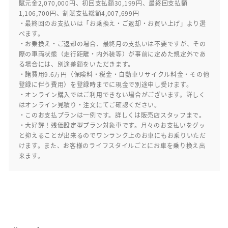
賦元金2,070,000円、初回支払額30,199円、最終回支払額
1,106,700円、割賦支払総額4,007,699円
・最終回のお支払いは「お乗換え・ご返却・お買い上げ」より選
べます。
・お乗換え・ご返却の場合、最終月の支払いは不要ですが、その
際の車両状態（走行距離・内外装等）が事前に定めた規定外であ
る場合には、別途差額をいただきます。
・諸費用9.6万円（保険料・税金・自動車リサイクル料金・その他
登録に伴う費用）を登録時までに現金で別途申し受けます。
・オンライン購入ではご利用できない場合がございます。詳しく
はオンライン見積り・注文にてご確認ください。
・このお支払プランは一例です。詳しくは販売店スタッフまで。
・大好評！残価設定型プラン対象車です。月々のお支払いをグッ
と抑えることが出来るのでワンランク上のお車にもお乗りいただ
けます。また、お客様のライフスタイルごとにお車を乗り換え出
来ます。