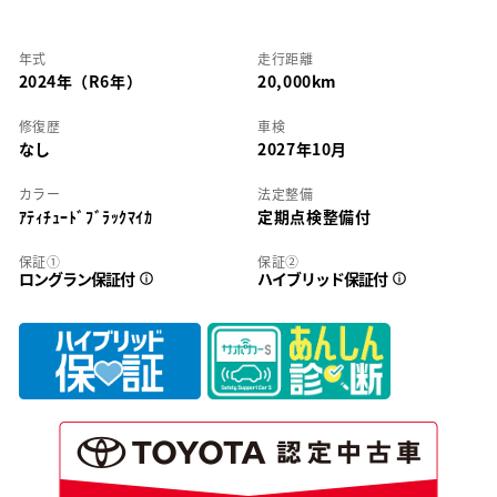
年式
走行距離
2024年（R6年）
20,000km
修復歴
車検
なし
2027年10月
カラー
法定整備
ｱﾃｨﾁｭｰﾄﾞﾌﾞﾗｯｸﾏｲｶ
定期点検整備付
保証①
保証②
ロングラン保証付
ハイブリッド保証付