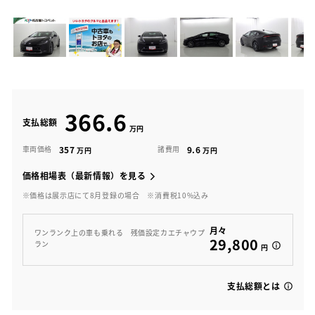
366.6
支払総額
357
9.6
車両価格
諸費用
価格相場表（最新情報）を見る
※価格は展示店にて8月登録の場合
※消費税10%込み
月々
ワンランク上の車も乗れる 残価設定カエチャウプ
29,800
ラン
円
支払総額とは