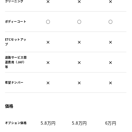
×
×
×
クリーニング
○
○
○
ボディーコート
ETCセットアッ
×
×
×
プ
道路サービス関
×
×
×
連費用（JAF）
等
×
×
×
希望ナンバー
価格
5.8万円
5.8万円
6万円
オプション価格