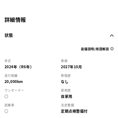
詳細情報
状態
装備説明/用語解説
年式
車検
2024年（R6年）
2027年10月
走行距離
修復歴
20,000km
なし
ワンオーナー
使用歴
○
自家用
試乗車
法定整備
○
定期点検整備付