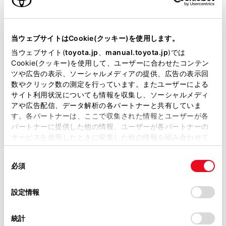
衝突被害軽減ブレーキ
当ウェブサイトはCookie(クッキー)を使用します。
Toyota Safety Sense・Lexus Safety Systemのﾌﾟﾘｸﾗｯｼｭｾｰﾌﾃｨ
（対車両・歩行者）
当ウェブサイト(
toyota.jp
、
manual.toyota.jp
)では
Cookie(クッキー)を使用して、ユーザーに合わせたコンテン
ツや広告の表示、ソーシャルメディアの提供、広告の表示回
車線逸脱警報
数やクリック数の測定を行っています。またユーザーによる
サイト利用状況についても情報を収集し、ソーシャルメディ
アや広告配信、データ解析の各パートナーと共有していま
す。各パートナーは、ここで収集された情報とユーザーが各
クルーズコントロール
パートナーに提供した他の情報、ユーザーが各パートナーの
サービスを使用したときに収集した他の情報を組み合わせて
使用することがあります。当ウェブサイトの使用を続行する
先進ライト
同
とCookie(クッキー)に同意したこととなります。
必須
意
の
「すべてのCookieを許可」をクリックすることで、お客様の
ブラインドスポットモニター（後側方検知）
選
デバイスにすべてのCookie(クッキー)が保存されることに同
設定情報
択
意したことになります。Cookie(クッキー)のオプトアウト、
設定の変更、同意を撤回したりするにあたっては、当社の
統計
「
Cookie（クッキー）情報の取り扱いについて
」をご覧くだ
ドライブレコーダー