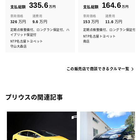
335.6
164.6
支払総額
万円
支払総額
万円
車両価格
諸費用
車両価格
諸費用
万円
万円
万円
万円
326
9.6
153
11.6
定期点検整備付、ロングラン保証付、ハ
定期点検整備付、ロングラン保証付
イブリッド保証付
NTP名古屋トヨペット
NTP名古屋トヨペット
南店
守山大森店
この販売店で商談できるクルマ一覧
プリウスの関連記事
た
パ