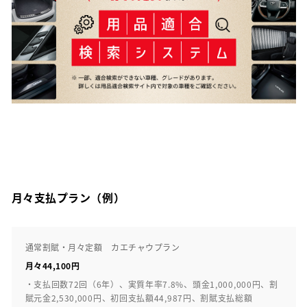
月々支払プラン（例）
通常割賦・月々定額 カエチャウプラン
月々44,100円
・支払回数72回（6年）、実質年率7.8%、頭金1,000,000円、割
賦元金2,530,000円、初回支払額44,987円、割賦支払総額