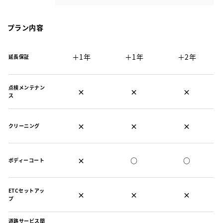
プラン内容
＋1年
＋1年
＋2年
延長保証
点検メンテナン
×
×
×
ス
×
×
×
クリーニング
×
○
○
ボディーコート
ETCセットアッ
×
×
×
プ
道路サービス関