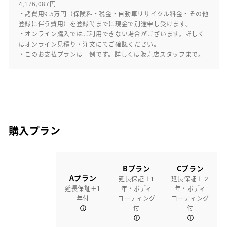
4,176,087円
・諸費用9.5万円（保険料・税金・自動車リサイクル料金・その他
登録に伴う費用）を登録時までに現金で別途申し受けます。
・オンライン購入ではご利用できない場合がございます。詳しく
はオンライン見積り・注文にてご確認ください。
・このお支払プランは一例です。詳しくは販売店スタッフまで。
購入プラン
Bプラン
Cプラン
Aプラン
延長保証＋1
延長保証＋２
延長保証＋1
年・ボディ
年・ボディ
年付
コーティング
コーティング
付
付