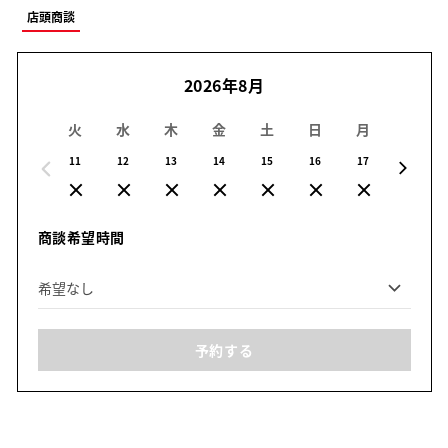
店頭商談
2026年8月
火
水
木
金
土
日
月
火
11
12
13
14
15
16
17
18
商談希望時間
予約する