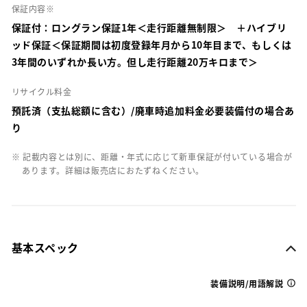
保証内容※
保証付：ロングラン保証1年＜走行距離無制限＞ ＋ハイブリ
ッド保証＜保証期間は初度登録年月から10年目まで、もしくは
3年間のいずれか長い方。但し走行距離20万キロまで＞
リサイクル料金
預託済（支払総額に含む）/廃車時追加料金必要装備付の場合あ
り
※ 記載内容とは別に、距離・年式に応じて新車保証が付いている場合が
あります。詳細は販売店におたずねください。
基本スペック
装備説明/用語解説