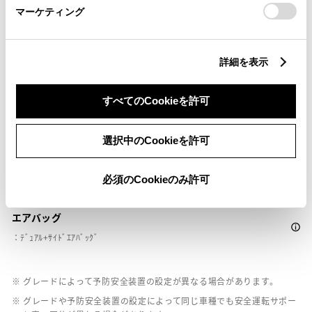
※ 記録媒体(SDカード等)は別途ご購入いただく場合がございます
マーケティング
ペダル踏み間違い急発進抑制装置
詳細を表示
ｲﾝﾃﾘｼﾞｪﾝﾄｸﾘｱﾗﾝｽｿﾅｰ・ｽﾏｰﾄｱｼｽﾄ
すべてのCookieを許可
パノラミックビューモニター（全周囲カメラ）
選択中のCookieを許可
バックモニター
必須のCookieのみ許可
エアバッグ
：ﾃﾞｭｱﾙ+ｻｲﾄﾞｴｱﾊﾞｯｸﾞ
※ グレードによって予防安全装置の設定が異なる場合があります。
※ グレードや予防安全装置の設定によって同じ車種でも安全運転サポー