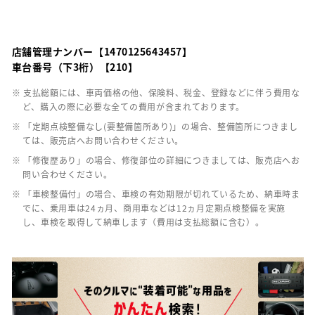
店舗管理ナンバー【1470125643457】
車台番号（下3桁）【210】
※ 支払総額には、車両価格の他、保険料、税金、登録などに伴う費用な
ど、購入の際に必要な全ての費用が含まれております。
※ 「定期点検整備なし(要整備箇所あり)」の場合、整備箇所につきまし
ては、販売店へお問い合わせください。
※ 「修復歴あり」の場合、修復部位の詳細につきましては、販売店へお
問い合わせください。
※ 「車検整備付」の場合、車検の有効期限が切れているため、納車時ま
でに、乗用車は24ヵ月、商用車などは12ヵ月定期点検整備を実施
し、車検を取得して納車します（費用は支払総額に含む）。