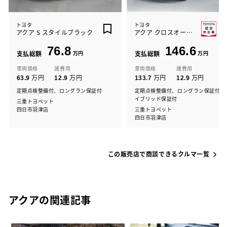
トヨタ
トヨタ
アクア S スタイルブラック
アクア クロスオーバー
76.8
146.6
支払総額
万円
支払総額
万円
車両価格
諸費用
車両価格
諸費用
万円
万円
万円
万円
63.9
12.9
133.7
12.9
定期点検整備付、ロングラン保証付
定期点検整備付、ロングラン保証付、
イブリッド保証付
三重トヨペット
四日市羽津店
三重トヨペット
四日市羽津店
この販売店で商談できるクルマ一覧
アクアの関連記事