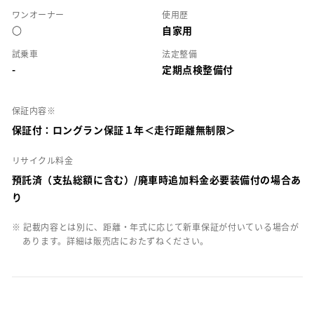
ワンオーナー
使用歴
○
自家用
試乗車
法定整備
-
定期点検整備付
保証内容※
保証付：ロングラン保証１年＜走行距離無制限＞
リサイクル料金
預託済（支払総額に含む）/廃車時追加料金必要装備付の場合あ
り
※ 記載内容とは別に、距離・年式に応じて新車保証が付いている場合が
あります。詳細は販売店におたずねください。