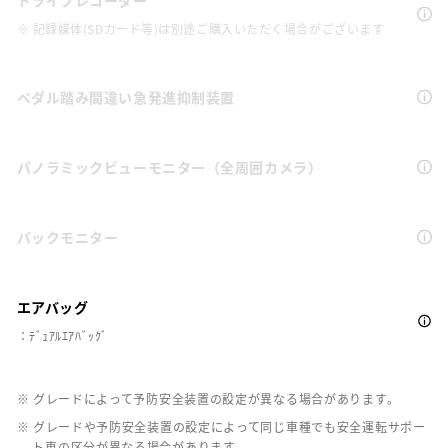
ドライブレコーダー
※ 記録媒体(SDカード等)は別途ご購入いただく場合がございます
ペダル踏み間違い急発進抑制装置
パノラミックビューモニター（全周囲カメラ）
バックモニター
エアバッグ
：ﾃﾞｭｱﾙｴｱﾊﾞｯｸﾞ
※ グレードによって予防安全装置の設定が異なる場合があります。
※ グレードや予防安全装置の設定によって同じ車種でも安全運転サポー
ト車の区分が異なる場合があります。