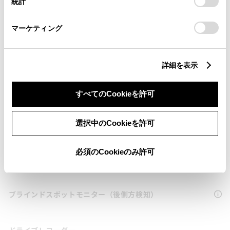
統計
「
Cookie（クッキー）情報の取り扱いについて
」をご覧くだ
サポカー
さい。
マーケティング
衝突被害軽減ブレーキ
詳細を表示
車線逸脱警報
すべてのCookieを許可
クルーズコントロール
選択中のCookieを許可
必須のCookieのみ許可
先進ライト
ブラインドスポットモニター（後側方検知）