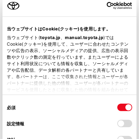
キーレス
当ウェブサイトはCookie(クッキー)を使用します。
：ｽﾏｰﾄｷ-
当ウェブサイト(
toyota.jp
、
manual.toyota.jp
)では
Cookie(クッキー)を使用して、ユーザーに合わせたコンテン
ツや広告の表示、ソーシャルメディアの提供、広告の表示回
リモコンスターター
数やクリック数の測定を行っています。またユーザーによる
サイト利用状況についても情報を収集し、ソーシャルメディ
アや広告配信、データ解析の各パートナーと共有していま
ETC
す。各パートナーは、ここで収集された情報とユーザーが各
※ セットアップ費用は別途申し受けます
パートナーに提供した他の情報、ユーザーが各パートナーの
サービスを使用したときに収集した他の情報を組み合わせて
使用することがあります。当ウェブサイトの使用を続行する
同
とCookie(クッキー)に同意したこととなります。
必須
意
の
「すべてのCookieを許可」をクリックすることで、お客様の
安全装置・運転サポート
選
デバイスにすべてのCookie(クッキー)が保存されることに同
設定情報
択
意したことになります。Cookie(クッキー)のオプトアウト、
設定の変更、同意を撤回したりするにあたっては、当社の