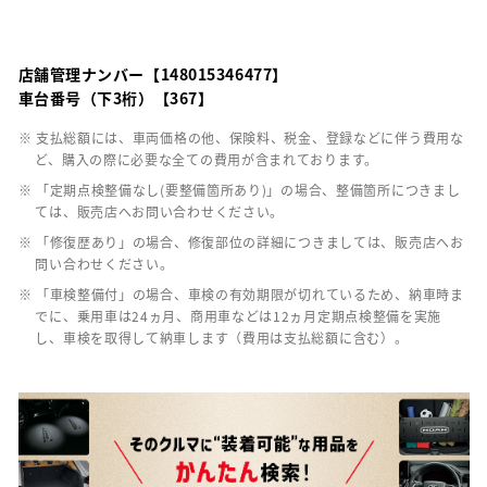
店舗管理ナンバー【148015346477】
車台番号（下3桁）【367】
※ 支払総額には、車両価格の他、保険料、税金、登録などに伴う費用な
ど、購入の際に必要な全ての費用が含まれております。
※ 「定期点検整備なし(要整備箇所あり)」の場合、整備箇所につきまし
ては、販売店へお問い合わせください。
※ 「修復歴あり」の場合、修復部位の詳細につきましては、販売店へお
問い合わせください。
※ 「車検整備付」の場合、車検の有効期限が切れているため、納車時ま
でに、乗用車は24ヵ月、商用車などは12ヵ月定期点検整備を実施
し、車検を取得して納車します（費用は支払総額に含む）。