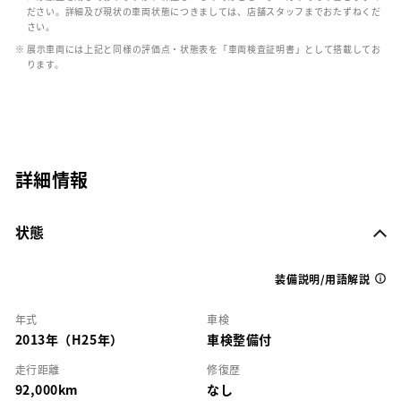
ださい。詳細及び現状の車両状態につきましては、店舗スタッフまでおたずねくだ
さい。
※ 展示車両には上記と同様の評価点・状態表を「車両検査証明書」として搭載してお
ります。
詳細情報
状態
装備説明/用語解説
年式
車検
2013年（H25年）
車検整備付
走行距離
修復歴
92,000km
なし