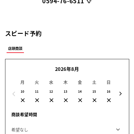
0594-76-6511
スピード予約
店頭商談
2026年8月
月
火
水
木
金
土
日
月
10
11
12
13
14
15
16
17
商談希望時間