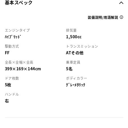
基本スペック
装備説明/用語解説
エンジンタイプ
排気量
ﾊｲﾌﾞﾘｯﾄﾞ
1,500cc
駆動方式
トランスミッション
FF
ATその他
全長×全幅×全高
乗車定員
399×169×144cm
5名
ドア枚数
ボディカラー
5枚
ｸﾞﾚｰﾒﾀﾘｯｸ
ハンドル
右