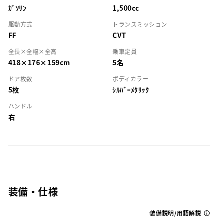
ｶﾞｿﾘﾝ
1,500cc
駆動方式
トランスミッション
FF
CVT
全長×全幅×全高
乗車定員
418×176×159cm
5名
ドア枚数
ボディカラー
5枚
ｼﾙﾊﾞｰﾒﾀﾘｯｸ
ハンドル
右
装備・仕様
装備説明/用語解説