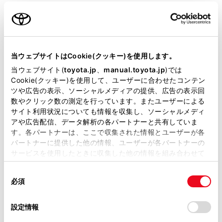
衝突被害軽減ブレーキ
Toyota Safety Sense・Lexus Safety Systemのﾌﾟﾘｸﾗｯｼｭｾｰﾌﾃｨ
（対車両・歩行者）
当ウェブサイトはCookie(クッキー)を使用します。
車線逸脱警報
当ウェブサイト(
toyota.jp
、
manual.toyota.jp
)では
Cookie(クッキー)を使用して、ユーザーに合わせたコンテン
ツや広告の表示、ソーシャルメディアの提供、広告の表示回
クルーズコントロール
数やクリック数の測定を行っています。またユーザーによる
サイト利用状況についても情報を収集し、ソーシャルメディ
アや広告配信、データ解析の各パートナーと共有していま
す。各パートナーは、ここで収集された情報とユーザーが各
先進ライト
パートナーに提供した他の情報、ユーザーが各パートナーの
サービスを使用したときに収集した他の情報を組み合わせて
使用することがあります。当ウェブサイトの使用を続行する
ブラインドスポットモニター（後側方検知）
同
とCookie(クッキー)に同意したこととなります。
必須
意
の
「すべてのCookieを許可」をクリックすることで、お客様の
ドライブレコーダー
選
デバイスにすべてのCookie(クッキー)が保存されることに同
設定情報
択
意したことになります。Cookie(クッキー)のオプトアウト、
※ 記録媒体(SDカード等)は別途ご購入いただく場合がございます