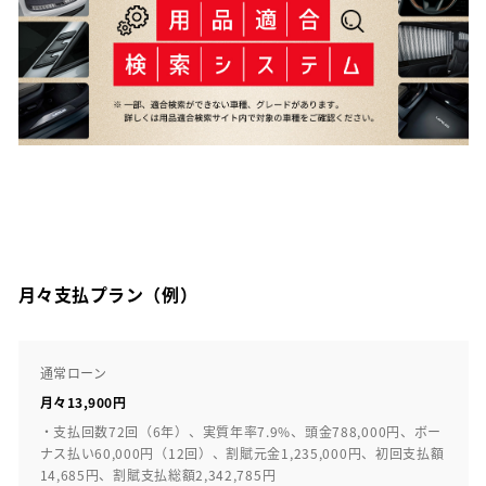
月々支払プラン（例）
通常ローン
月々13,900円
・支払回数72回（6年）、実質年率7.9%、頭金788,000円、ボー
ナス払い60,000円（12回）、割賦元金1,235,000円、初回支払額
14,685円、割賦支払総額2,342,785円