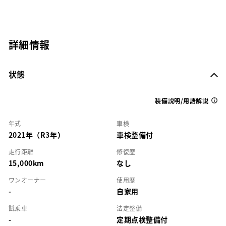
詳細情報
状態
装備説明/用語解説
年式
車検
2021年（R3年）
車検整備付
走行距離
修復歴
15,000km
なし
ワンオーナー
使用歴
-
自家用
試乗車
法定整備
-
定期点検整備付