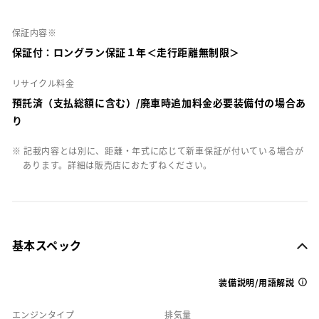
保証内容※
保証付：ロングラン保証１年＜走行距離無制限＞
リサイクル料金
預託済（支払総額に含む）/廃車時追加料金必要装備付の場合あ
り
※ 記載内容とは別に、距離・年式に応じて新車保証が付いている場合が
あります。詳細は販売店におたずねください。
基本スペック
装備説明/用語解説
エンジンタイプ
排気量