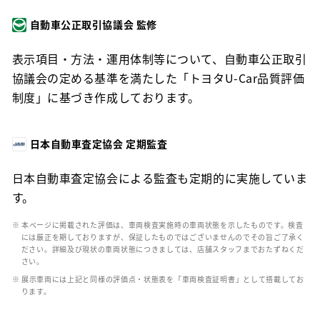
自動車公正取引協議会 監修
表示項目・方法・運用体制等について、自動車公正取引
協議会の定める基準を満たした「トヨタU-Car品質評価
制度」に基づき作成しております。
日本自動車査定協会 定期監査
日本自動車査定協会による監査も定期的に実施していま
す。
※ 本ページに掲載された評価は、車両検査実施時の車両状態を示したものです。検査
には厳正を期しておりますが、保証したものではございませんのでその旨ご了承く
ださい。詳細及び現状の車両状態につきましては、店舗スタッフまでおたずねくだ
さい。
※ 展示車両には上記と同様の評価点・状態表を「車両検査証明書」として搭載してお
ります。