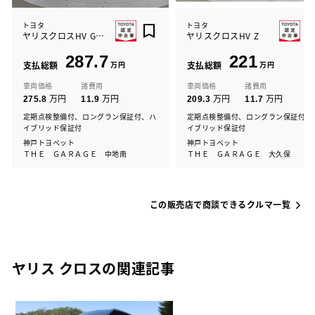
トヨタ
トヨタ
ヤリスクロスHV GRスポーツ
ヤリスクロスHV Z
287.7
221
支払総額
万円
支払総額
万円
車両価格
諸費用
車両価格
諸費用
万円
万円
万円
万円
275.8
11.9
209.3
11.7
定期点検整備付、ロングラン保証付、ハ
定期点検整備付、ロングラン保証付、
イブリッド保証付
イブリッド保証付
神戸トヨペット
神戸トヨペット
ＴＨＥ ＧＡＲＡＧＥ 中地南
ＴＨＥ ＧＡＲＡＧＥ 大久保
この販売店で商談できるクルマ一覧
ヤリス クロスの関連記事