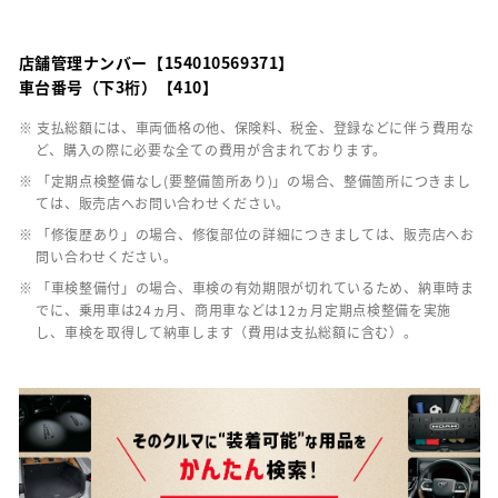
店舗管理ナンバー【154010569371】
車台番号（下3桁）【410】
※ 支払総額には、車両価格の他、保険料、税金、登録などに伴う費用な
ど、購入の際に必要な全ての費用が含まれております。
※ 「定期点検整備なし(要整備箇所あり)」の場合、整備箇所につきまし
ては、販売店へお問い合わせください。
※ 「修復歴あり」の場合、修復部位の詳細につきましては、販売店へお
問い合わせください。
※ 「車検整備付」の場合、車検の有効期限が切れているため、納車時ま
でに、乗用車は24ヵ月、商用車などは12ヵ月定期点検整備を実施
し、車検を取得して納車します（費用は支払総額に含む）。