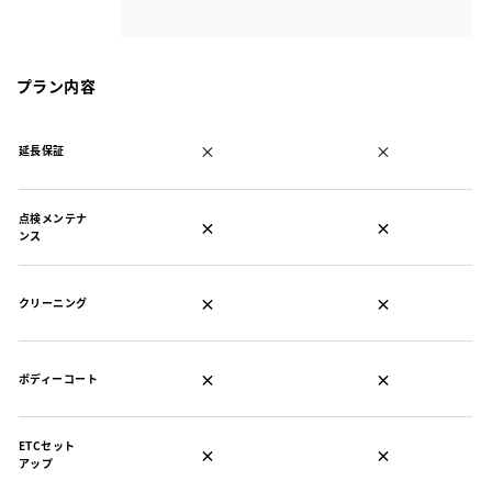
プラン内容
×
×
延長保証
点検メンテナ
×
×
ンス
×
×
クリーニング
×
×
ボディーコート
ETCセット
×
×
アップ