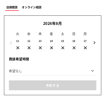
店頭商談
オンライン相談
2026年8月
火
水
木
金
土
日
月
火
11
12
13
14
15
16
17
18
商談希望時間
予約する