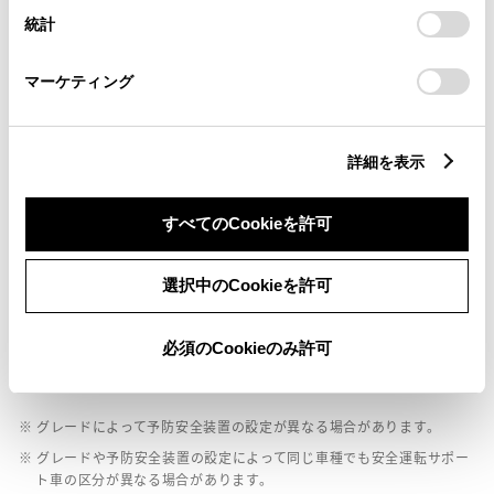
設定の変更、同意を撤回したりするにあたっては、当社の
統計
「
Cookie（クッキー）情報の取り扱いについて
」をご覧くだ
さい。
ペダル踏み間違い急発進抑制装置
マーケティング
ｲﾝﾃﾘｼﾞｪﾝﾄｸﾘｱﾗﾝｽｿﾅｰ・ｽﾏｰﾄｱｼｽﾄ
詳細を表示
パノラミックビューモニター（全周囲カメラ）
すべてのCookieを許可
バックモニター
選択中のCookieを許可
エアバッグ
必須のCookieのみ許可
：ﾃﾞｭｱﾙ+ｻｲﾄﾞｴｱﾊﾞｯｸﾞ
※ グレードによって予防安全装置の設定が異なる場合があります。
※ グレードや予防安全装置の設定によって同じ車種でも安全運転サポー
ト車の区分が異なる場合があります。