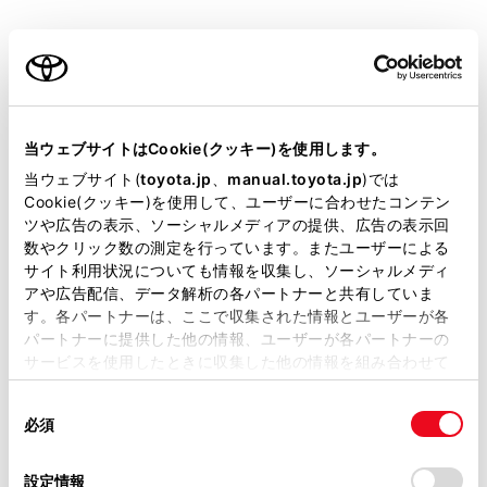
装備・仕様
当ウェブサイトはCookie(クッキー)を使用します。
当ウェブサイト(
toyota.jp
、
manual.toyota.jp
)では
装備説明/用語解説
Cookie(クッキー)を使用して、ユーザーに合わせたコンテン
ツや広告の表示、ソーシャルメディアの提供、広告の表示回
数やクリック数の測定を行っています。またユーザーによる
基本装備
サイト利用状況についても情報を収集し、ソーシャルメディ
アや広告配信、データ解析の各パートナーと共有していま
す。各パートナーは、ここで収集された情報とユーザーが各
パートナーに提供した他の情報、ユーザーが各パートナーの
パワステ
サービスを使用したときに収集した他の情報を組み合わせて
使用することがあります。当ウェブサイトの使用を続行する
同
とCookie(クッキー)に同意したこととなります。
パワーウィンドウ
必須
意
の
「すべてのCookieを許可」をクリックすることで、お客様の
選
デバイスにすべてのCookie(クッキー)が保存されることに同
設定情報