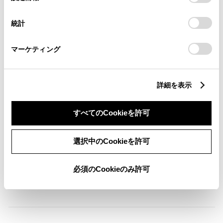
ABS
択
意したことになります。Cookie(クッキー)のオプトアウト、
設定の変更、同意を撤回したりするにあたっては、当社の
統計
「
Cookie（クッキー）情報の取り扱いについて
」をご覧くだ
さい。
横滑防止装置
マーケティング
キーレス
詳細を表示
：ｽﾏｰﾄｷ-
すべてのCookieを許可
リモコンスターター
選択中のCookieを許可
ETC
必須のCookieのみ許可
※ セットアップ費用は別途申し受けます