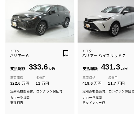
トヨタ
トヨタ
ハリアー G
ハリアー ハイブリッド Z
333.6
431.3
支払総額
万円
支払総額
万円
車両価格
諸費用
車両価格
諸費用
万円
万円
万円
万円
322.6
11
419.6
11.7
定期点検整備付、ロングラン保証付
定期点検整備付、ロングラン保証付
カローラ福岡
カローラ福岡
東那珂店
八女インター店