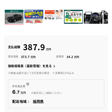
387.9
支払総額
373.7
14.2
車両価格
諸費用
価格相場表（最新情報）を見る
※価格は展示店にて8月登録の場合
※消費税10%込み
参考輸送費
6
.7
※販売店にご確認ください
配送地域：
福岡県