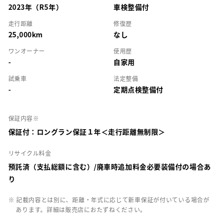
2023年（R5年）
車検整備付
走行距離
修復歴
25,000km
なし
ワンオーナー
使用歴
-
自家用
試乗車
法定整備
-
定期点検整備付
保証内容※
保証付：ロングラン保証１年＜走行距離無制限＞
リサイクル料金
預託済（支払総額に含む）/廃車時追加料金必要装備付の場合あ
り
※ 記載内容とは別に、距離・年式に応じて新車保証が付いている場合が
あります。詳細は販売店におたずねください。