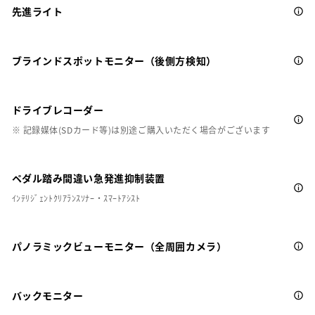
先進ライト
ブラインドスポットモニター（後側方検知）
ドライブレコーダー
※ 記録媒体(SDカード等)は別途ご購入いただく場合がございます
ペダル踏み間違い急発進抑制装置
ｲﾝﾃﾘｼﾞｪﾝﾄｸﾘｱﾗﾝｽｿﾅｰ・ｽﾏｰﾄｱｼｽﾄ
パノラミックビューモニター（全周囲カメラ）
バックモニター