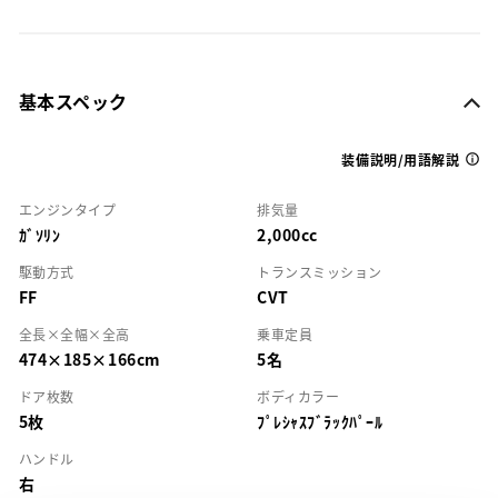
基本スペック
装備説明/用語解説
エンジンタイプ
排気量
ｶﾞｿﾘﾝ
2,000cc
駆動方式
トランスミッション
FF
CVT
全長×全幅×全高
乗車定員
474×185×166cm
5名
ドア枚数
ボディカラー
5枚
ﾌﾟﾚｼｬｽﾌﾞﾗｯｸﾊﾟｰﾙ
ハンドル
右