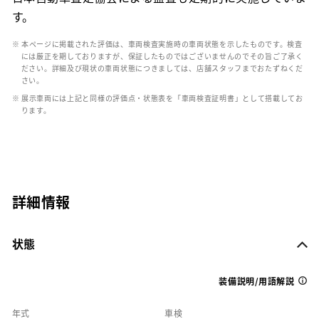
す。
※ 本ページに掲載された評価は、車両検査実施時の車両状態を示したものです。検査
には厳正を期しておりますが、保証したものではございませんのでその旨ご了承く
ださい。詳細及び現状の車両状態につきましては、店舗スタッフまでおたずねくだ
さい。
※ 展示車両には上記と同様の評価点・状態表を「車両検査証明書」として搭載してお
ります。
詳細情報
状態
装備説明/用語解説
年式
車検