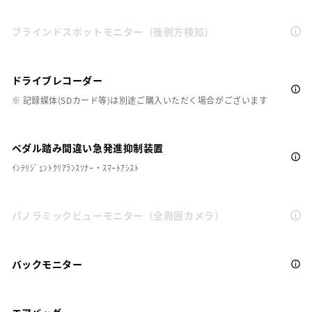
ブラインドスポットモニター（後側方検知）
ドライブレコーダー
※ 記録媒体(SDカード等)は別途ご購入いただく場合がございます
ペダル踏み間違い急発進抑制装置
ｲﾝﾃﾘｼﾞｪﾝﾄｸﾘｱﾗﾝｽｿﾅｰ・ｽﾏｰﾄｱｼｽﾄ
パノラミックビューモニター（全周囲カメラ）
バックモニター