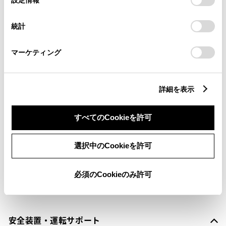
択
意したことになります。Cookie(クッキー)のオプトアウト、
設定の変更、同意を撤回したりするにあたっては、当社の
横滑防止装置
統計
「
Cookie（クッキー）情報の取り扱いについて
」をご覧くだ
さい。
マーケティング
キーレス
：ｽﾏｰﾄｷ-
詳細を表示
リモコンスターター
すべてのCookieを許可
ETC
選択中のCookieを許可
※ セットアップ費用は別途申し受けます
必須のCookieのみ許可
安全装置・運転サポート