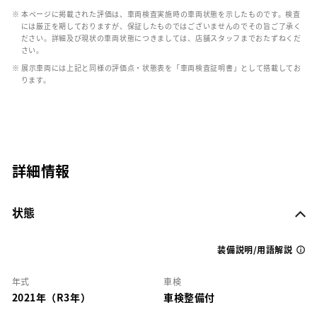
※ 本ページに掲載された評価は、車両検査実施時の車両状態を示したものです。検査
には厳正を期しておりますが、保証したものではございませんのでその旨ご了承く
ださい。詳細及び現状の車両状態につきましては、店舗スタッフまでおたずねくだ
さい。
※ 展示車両には上記と同様の評価点・状態表を「車両検査証明書」として搭載してお
ります。
詳細情報
状態
装備説明/用語解説
年式
車検
2021年（R3年）
車検整備付