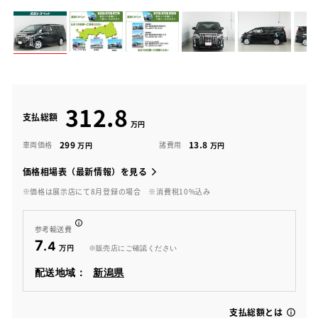
312.8
支払総額
299
13.8
車両価格
諸費用
価格相場表（最新情報）を見る
※価格は展示店にて8月登録の場合
※消費税10%込み
参考輸送費
7
.4
※販売店にご確認ください
配送地域：
新潟県
支払総額とは