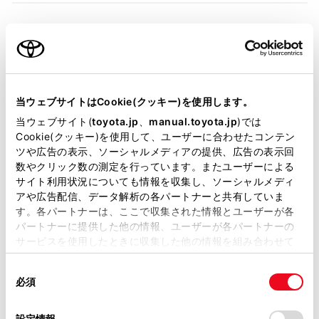
装備・仕様
当ウェブサイトはCookie(クッキー)を使用します。
装備説明/用語解説
当ウェブサイト(
toyota.jp
、
manual.toyota.jp
)では
Cookie(クッキー)を使用して、ユーザーに合わせたコンテン
基本装備
ツや広告の表示、ソーシャルメディアの提供、広告の表示回
数やクリック数の測定を行っています。またユーザーによる
サイト利用状況についても情報を収集し、ソーシャルメディ
アや広告配信、データ解析の各パートナーと共有していま
パワステ
す。各パートナーは、ここで収集された情報とユーザーが各
パートナーに提供した他の情報、ユーザーが各パートナーの
サービスを使用したときに収集した他の情報を組み合わせて
パワーウィンドウ
使用することがあります。当ウェブサイトの使用を続行する
同
とCookie(クッキー)に同意したこととなります。
必須
意
ABS
の
「すべてのCookieを許可」をクリックすることで、お客様の
選
デバイスにすべてのCookie(クッキー)が保存されることに同
設定情報