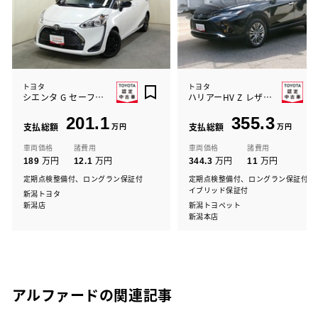
トヨタ
トヨタ
シエンタ G セーフティーED2
ハリアーHV Z レザーパッケージ
201.1
355.3
支払総額
万円
支払総額
万円
車両価格
諸費用
車両価格
諸費用
万円
万円
万円
万円
189
12.1
344.3
11
定期点検整備付、ロングラン保証付
定期点検整備付、ロングラン保証付、
イブリッド保証付
新潟トヨタ
新潟店
新潟トヨペット
新潟本店
アルファードの関連記事