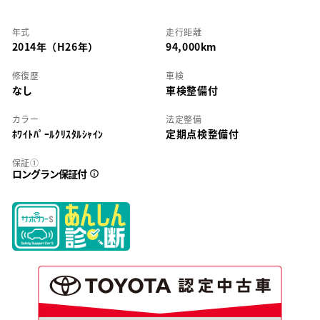
年式
走行距離
2014年（H26年）
94,000km
修復歴
車検
なし
車検整備付
カラー
法定整備
ﾎﾜｲﾄﾊﾟｰﾙｸﾘｽﾀﾙｼｬｲﾝ
定期点検整備付
保証①
ロングラン保証付