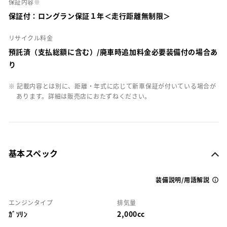
保証内容※
保証付：ロングラン保証１年＜走行距離無制限＞
リサイクル料金
預託済（支払総額に含む）/廃車時追加料金必要装備付の場合あ
り
※ 記載内容とは別に、距離・年式に応じて新車保証が付いている場合が
あります。詳細は販売店におたずねください。
基本スペック
装備説明/用語解説
エンジンタイプ
排気量
ｶﾞｿﾘﾝ
2,000cc