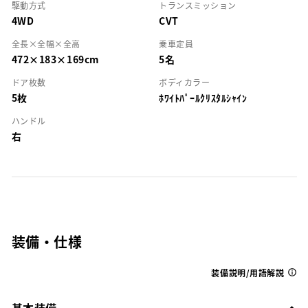
駆動方式
トランスミッション
4WD
CVT
全長×全幅×全高
乗車定員
472×183×169cm
5名
ドア枚数
ボディカラー
5枚
ﾎﾜｲﾄﾊﾟｰﾙｸﾘｽﾀﾙｼｬｲﾝ
ハンドル
右
装備・仕様
装備説明/用語解説
基本装備