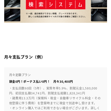
月々支払プラン（例）
月々定額プラン
頭金0円！ボーナス払い0円！ 月々30,400円
・支払回数60回（5年）、実質年率5.9%、割賦元金1,580,000
円、初回支払額34,741円、割賦支払総額1,828,341円
・諸費用13.3万円（保険料・税金・自動車リサイクル料金・その
他登録に伴う費用）を登録時までに現金で別途申し受けます。
・オンライン購入ではご利用できない場合がございます。詳しく