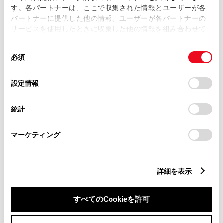
リモコンスターター
す。各パートナーは、ここで収集された情報とユーザーが各
パートナーに提供した他の情報、ユーザーが各パートナーの
サービスを使用したときに収集した他の情報を組み合わせて
使用することがあります。当ウェブサイトの使用を続行する
ETC
同
とCookie(クッキー)に同意したこととなります。
※ セットアップ費用は別途申し受けます
必須
意
の
「すべてのCookieを許可」をクリックすることで、お客様の
選
デバイスにすべてのCookie(クッキー)が保存されることに同
設定情報
択
意したことになります。Cookie(クッキー)のオプトアウト、
設定の変更、同意を撤回したりするにあたっては、当社の
統計
「
Cookie（クッキー）情報の取り扱いについて
」をご覧くだ
安全装置・運転サポート
さい。
マーケティング
サポカー
詳細を表示
サポカーS
すべてのCookieを許可
衝突被害軽減ブレーキ