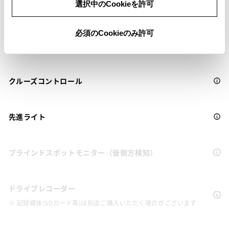
Toyota Safety Sense・Lexus Safety Systemのﾌﾟﾘｸﾗｯｼｭｾｰﾌﾃｨ
選択中のCookieを許可
（対車両）
必須のCookieのみ許可
車線逸脱警報
クルーズコントロール
先進ライト
ブラインドスポットモニター（後側方検知）
ドライブレコーダー
※ 記録媒体(SDカード等)は別途ご購入いただく場合がございます