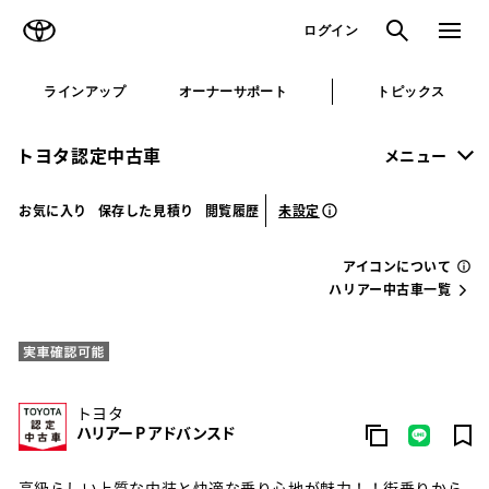
TOYOTA
検索
メニュ
ログイン
ラインアップ
オーナーサポート
トピックス
トヨタ認定中古車
メニュー
未設定
お気に入り
保存した見積り
閲覧履歴
アイコンについて
ハリアー中古車一覧
トヨタ
ハリアー P アドバンスド
高級らしい上質な内装と快適な乗り心地が魅力！！街乗りから