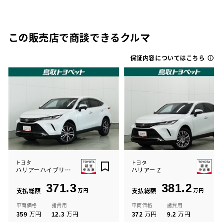
この販売店で商談できるクルマ
保証内容についてはこちら
トヨタ
トヨタ
ハリアーハイブリッド G
ハリアー Z
371.3
381.2
支払総額
万円
支払総額
万円
車両価格
諸費用
車両価格
諸費用
万円
万円
万円
万円
359
12.3
372
9.2