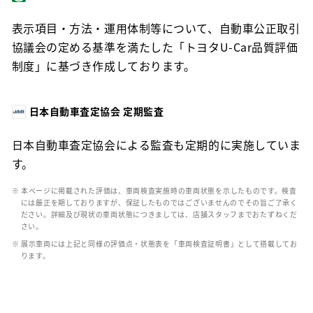
表示項目・方法・運用体制等について、自動車公正取引
協議会の定める基準を満たした「トヨタU-Car品質評価
制度」に基づき作成しております。
日本自動車査定協会 定期監査
日本自動車査定協会による監査も定期的に実施していま
す。
※ 本ページに掲載された評価は、車両検査実施時の車両状態を示したものです。検査
には厳正を期しておりますが、保証したものではございませんのでその旨ご了承く
ださい。詳細及び現状の車両状態につきましては、店舗スタッフまでおたずねくだ
さい。
※ 展示車両には上記と同様の評価点・状態表を「車両検査証明書」として搭載してお
ります。