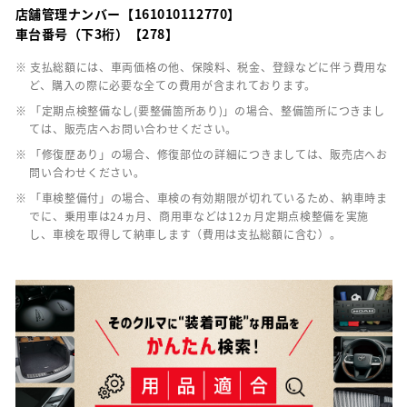
店舗管理ナンバー【161010112770】
車台番号（下3桁）【278】
※ 支払総額には、車両価格の他、保険料、税金、登録などに伴う費用な
ど、購入の際に必要な全ての費用が含まれております。
※ 「定期点検整備なし(要整備箇所あり)」の場合、整備箇所につきまし
ては、販売店へお問い合わせください。
※ 「修復歴あり」の場合、修復部位の詳細につきましては、販売店へお
問い合わせください。
※ 「車検整備付」の場合、車検の有効期限が切れているため、納車時ま
でに、乗用車は24ヵ月、商用車などは12ヵ月定期点検整備を実施
し、車検を取得して納車します（費用は支払総額に含む）。