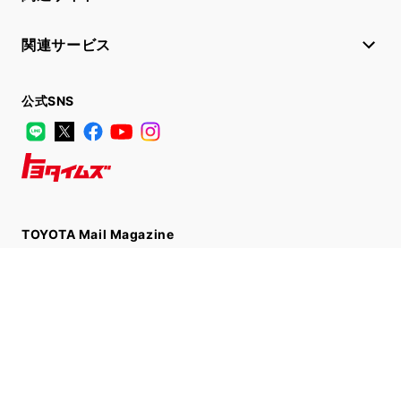
関連サービス
公式SNS
LINE
X
Facebook
YouTube
Instagram
トヨタイムズ
TOYOTA Mail Magazine
登録はこちら
サイトマップ
サイト利用について
個人情報の取扱いについて
TOYOTAアカウント利用規約
反社会的勢力に対する基本方針
企業情報
リコール情報
©1995-2026 TOYOTA MOTOR CORPORATION. ALL RIGHTS RESERVED.