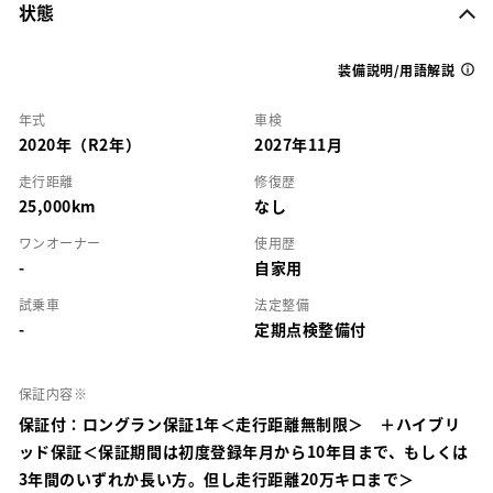
状態
装備説明/用語解説
年式
車検
2020年（R2年）
2027年11月
走行距離
修復歴
25,000km
なし
ワンオーナー
使用歴
-
自家用
試乗車
法定整備
-
定期点検整備付
保証内容※
保証付：ロングラン保証1年＜走行距離無制限＞ ＋ハイブリ
ッド保証＜保証期間は初度登録年月から10年目まで、もしくは
3年間のいずれか長い方。但し走行距離20万キロまで＞