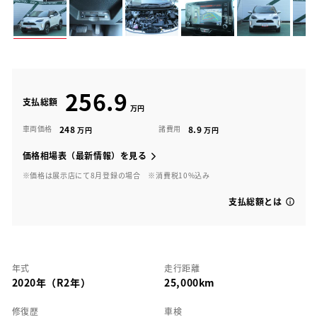
256.9
支払総額
248
8.9
車両価格
諸費用
価格相場表（最新情報）を見る
※価格は展示店にて8月登録の場合
※消費税10%込み
支払総額とは
年式
走行距離
2020年（R2年）
25,000km
修復歴
車検