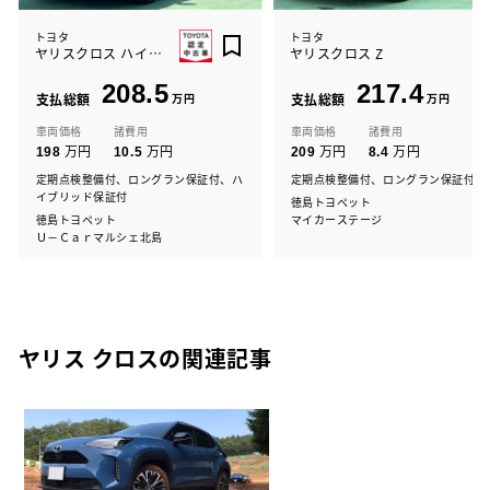
トヨタ
トヨタ
ヤリスクロス ハイブリッド Z
ヤリスクロス Z
208.5
217.4
支払総額
万円
支払総額
万円
車両価格
諸費用
車両価格
諸費用
万円
万円
万円
万円
198
10.5
209
8.4
定期点検整備付、ロングラン保証付、ハ
定期点検整備付、ロングラン保証付
イブリッド保証付
徳島トヨペット
徳島トヨペット
マイカーステージ
Ｕ－Ｃａｒマルシェ北島
ヤリス クロスの関連記事