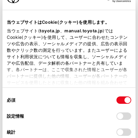
パワステ
当ウェブサイトはCookie(クッキー)を使用します。
当ウェブサイト(
toyota.jp
、
manual.toyota.jp
)では
パワーウィンドウ
Cookie(クッキー)を使用して、ユーザーに合わせたコンテン
ツや広告の表示、ソーシャルメディアの提供、広告の表示回
数やクリック数の測定を行っています。またユーザーによる
ABS
サイト利用状況についても情報を収集し、ソーシャルメディ
アや広告配信、データ解析の各パートナーと共有していま
す。各パートナーは、ここで収集された情報とユーザーが各
横滑防止装置
パートナーに提供した他の情報、ユーザーが各パートナーの
サービスを使用したときに収集した他の情報を組み合わせて
使用することがあります。当ウェブサイトの使用を続行する
同
とCookie(クッキー)に同意したこととなります。
キーレス
必須
意
：ｽﾏｰﾄｷ-
の
「すべてのCookieを許可」をクリックすることで、お客様の
選
デバイスにすべてのCookie(クッキー)が保存されることに同
設定情報
択
意したことになります。Cookie(クッキー)のオプトアウト、
リモコンスターター
設定の変更、同意を撤回したりするにあたっては、当社の
統計
「
Cookie（クッキー）情報の取り扱いについて
」をご覧くだ