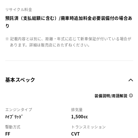
リサイクル料金
預託済（支払総額に含む）/廃車時追加料金必要装備付の場合あ
り
※ 記載内容とは別に、距離・年式に応じて新車保証が付いている場合が
あります。詳細は販売店におたずねください。
基本スペック
装備説明/用語解説
エンジンタイプ
排気量
ﾊｲﾌﾞﾘｯﾄﾞ
1,500cc
駆動方式
トランスミッション
FF
CVT