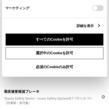
さい。
マーケティング
ETC
※ セットアップ費用は別途申し受けます
詳細を表示
すべてのCookieを許可
安全装置・運転サポート
選択中のCookieを許可
必須のCookieのみ許可
サポカー
サポカーS
衝突被害軽減ブレーキ
Toyota Safety Sense・Lexus Safety Systemのﾌﾟﾘｸﾗｯｼｭｾｰﾌﾃｨ
（対車両・歩行者）