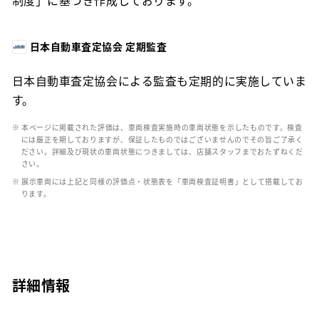
日本自動車査定協会 定期監査
日本自動車査定協会による監査も定期的に実施していま
す。
※ 本ページに掲載された評価は、車両検査実施時の車両状態を示したものです。検査
には厳正を期しておりますが、保証したものではございませんのでその旨ご了承く
ださい。詳細及び現状の車両状態につきましては、店舗スタッフまでおたずねくだ
さい。
※ 展示車両には上記と同様の評価点・状態表を「車両検査証明書」として搭載してお
ります。
詳細情報