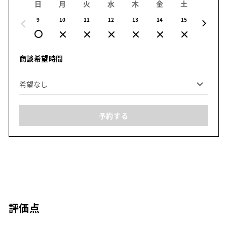
日
月
火
水
木
金
土
日
9
10
11
12
13
14
15
16
商談希望時間
予約する
評価点