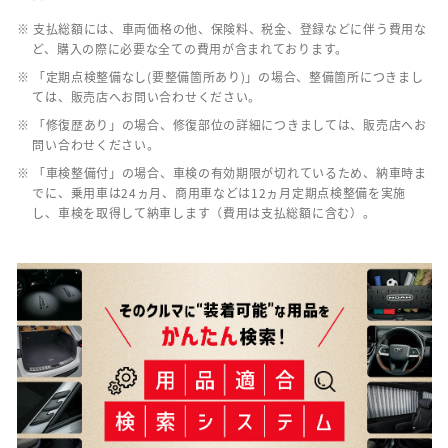
※ 支払総額には、車両価格の他、保険料、税金、登録などに伴う費用な
ど、購入の際に必要な全ての費用が含まれております。
※ 「定期点検整備なし(要整備箇所あり)」の場合、整備箇所につきまし
ては、販売店へお問い合わせください。
※ 「修復歴あり」の場合、修復部位の詳細につきましては、販売店へお
問い合わせください。
※ 「車検整備付」の場合、車検の有効期限が切れているため、納車時ま
でに、乗用車は24ヵ月、商用車などは12ヵ月定期点検整備を実施
し、車検を取得して納車します（費用は支払総額に含む）。