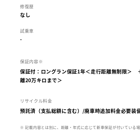
修復歴
なし
試乗車
-
保証内容※
保証付：ロングラン保証1年＜走行距離無制限＞ 
離20万キロまで＞
リサイクル料金
預託済（支払総額に含む）/廃車時追加料金必要装
※ 記載内容とは別に、距離・年式に応じて新車保証が付いている