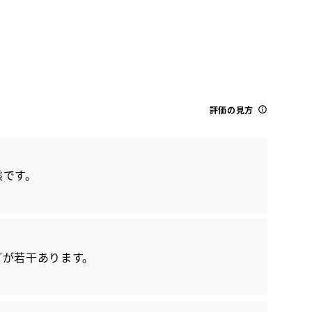
評価の見方
トヨタ
態です。
アルファードHEV SR C PKG
どが若干あります。