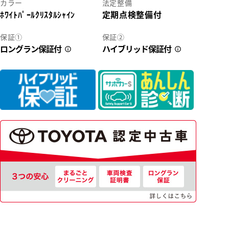
カラー
法定整備
ﾎﾜｲﾄﾊﾟｰﾙｸﾘｽﾀﾙｼｬｲﾝ
定期点検整備付
保証①
保証②
ロングラン保証付
ハイブリッド保証付
4
41
の査定、買取もお気軽にご連絡ください☆