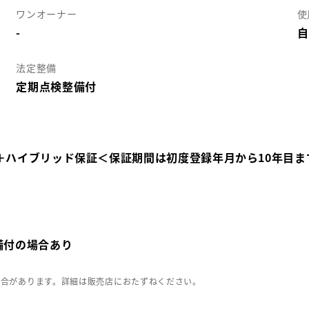
ワンオーナー
使
-
自
法定整備
定期点検整備付
＋ハイブリッド保証＜保証期間は初度登録年月から10年目ま
備付の場合あり
場合があります。詳細は販売店におたずねください。