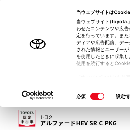
TOYOTA
当ウェブサイトはCooki
当ウェブサイト(
toyota.
わせたコンテンツや広告
ラインアップ
オーナーサポート
トピックス
定を行っています。また
ディアや広告配信、デー
トヨタ認定中古車
された情報とユーザーが
を使用したときに収集し
中古車を探す
トヨタ認定中古車の魅力
3つの買い方
使用を続行するとCook
「すべてのCookieを
ー)が保存されることに同
更、同意を撤回したりす
同
必須
設定情
て
」をご覧ください。
意
の
トヨタ
選
アルファードHEV SR C PKG
択