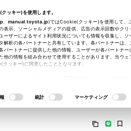
e(クッキー)を使用します。
jp
、
manual.toyota.jp
)ではCookie(クッキー)を使用して
の表示、ソーシャルメディアの提供、広告の表示回数やクリ
ユーザーによるサイト利用状況についても情報を収集し、ソ
タ解析の各パートナーと共有しています。各パートナーは、
各パートナーに提供した他の情報、ユーザーが各パートナー
た他の情報を組み合わせて使用することがあります。当ウェ
オンライン購入
お気に入り
保存した見積り
閲覧履歴
お住まいの地
ie(クッキー)に同意したこととなります。
許可」をクリックすることで、お客様のデバイスにすべてのCook
意したことになります。Cookie(クッキー)のオプトアウト
るにあたっては、当社の「
Cookie（クッキー）情報の取り
報
統計
マーケティング