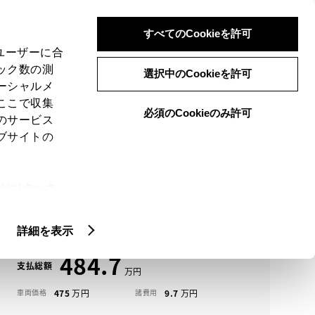
検索
メニュー
ログイン
すべてのCookieを許可
、ユーザーに合
ック数の測
選択中のCookieを許可
ーシャルメ
ここで収集
必須のCookieのみ許可
メニュー
のサービス
ブサイトの
域
未設定
ie(クッキ
アイコンについて
、設定の変
アルファード中古車一覧
扱いについ
詳細を表示
484.7
支払総額
475
9.7
車両価格
諸費用