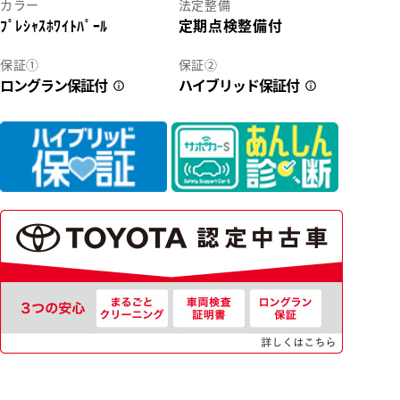
カラー
法定整備
ﾌﾟﾚｼｬｽﾎﾜｲﾄﾊﾟｰﾙ
定期点検整備付
2
保証①
保証②
ロングラン保証付
ハイブリッド保証付
43