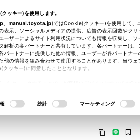
e(クッキー)を使用します。
jp
、
manual.toyota.jp
)ではCookie(クッキー)を使用して
の表示、ソーシャルメディアの提供、広告の表示回数やクリ
ユーザーによるサイト利用状況についても情報を収集し、ソ
タ解析の各パートナーと共有しています。各パートナーは、
各パートナーに提供した他の情報、ユーザーが各パートナー
た他の情報を組み合わせて使用することがあります。当ウェ
オンライン購入
お気に入り
保存した見積り
閲覧履歴
お住まいの地
ie(クッキー)に同意したこととなります。
許可」をクリックすることで、お客様のデバイスにすべてのCook
意したことになります。Cookie(クッキー)のオプトアウト
るにあたっては、当社の「
Cookie（クッキー）情報の取り
報
統計
マーケティング