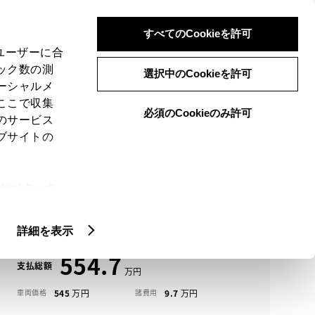
検索
メニュー
ログイン
すべてのCookieを許可
、ユーザーに合
ック数の測
選択中のCookieを許可
ーシャルメ
ここで収集
必須のCookieのみ許可
メニュー
のサービス
ブサイトの
域
未設定
ie(クッキ
アイコンについて
、設定の変
クラウン クロスオーバー中古車一覧
扱いについ
詳細を表示
554.7
支払総額
545
9.7
車両価格
諸費用