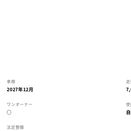
車検
走
2027年12月
7
ワンオーナー
使
○
自
法定整備