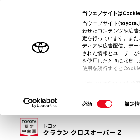
TOYOTA
当ウェブサイトはCooki
当ウェブサイト(
toyota.
わせたコンテンツや広告
ラインアップ
オーナーサポート
トピックス
定を行っています。また
ディアや広告配信、デー
トヨタ認定中古車
された情報とユーザーが
を使用したときに収集し
中古車を探す
トヨタ認定中古車の魅力
3つの買い方
使用を続行するとCook
「すべてのCookieを
ー)が保存されることに同
更、同意を撤回したりす
同
必須
設定情
て
」をご覧ください。
意
の
トヨタ
選
クラウン クロスオーバー Z
択