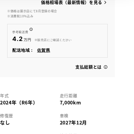
価格相場表（最新情報）を見る
※価格は展示店にて8月登録の場合
※消費税10%込み
View
参考輸送費
4.2
※販売店にご確認ください
配送地域：
佐賀県
支払総額とは
年式
走行距離
2024年（R6年）
7,000km
修復歴
車検
なし
2027年12月