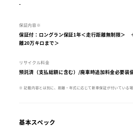
-
保証内容※
保証付：ロングラン保証1年＜走行距離無制限＞ 
離20万キロまで＞
リサイクル料金
預託済（支払総額に含む）/廃車時追加料金必要装
※ 記載内容とは別に、距離・年式に応じて新車保証が付いている
基本スペック