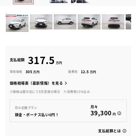
317.5
支払総額
305
12.5
車両価格
諸費用
価格相場表（最新情報）を見る
※価格は展示店にて8月登録の場合
※消費税10%込み
月々
月々定額プラン
39,300
円
頭金・ボーナス払い0円！
支払総額とは