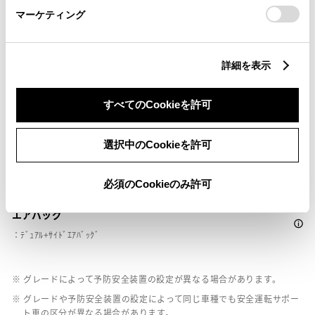
マーケティング
ペダル踏み間違い急発進抑制装置
詳細を表示
ｲﾝﾃﾘｼﾞｪﾝﾄｸﾘｱﾗﾝｽｿﾅｰ・ｽﾏｰﾄｱｼｽﾄ
すべてのCookieを許可
パノラミックビューモニター（全周囲カメラ）
選択中のCookieを許可
バックモニター
必須のCookieのみ許可
エアバッグ
：ﾃﾞｭｱﾙ+ｻｲﾄﾞｴｱﾊﾞｯｸﾞ
※ グレードによって予防安全装置の設定が異なる場合があります。
※ グレードや予防安全装置の設定によって同じ車種でも安全運転サポー
ト車の区分が異なる場合があります。