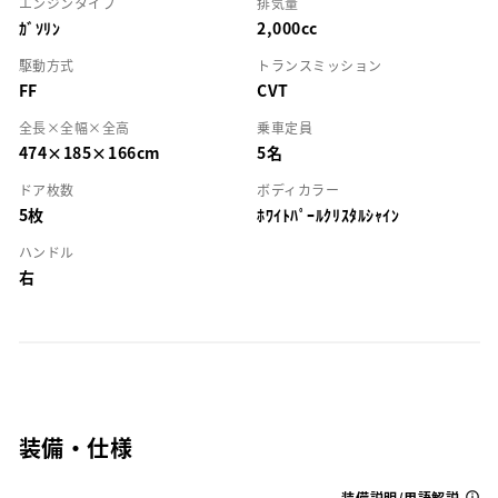
エンジンタイプ
排気量
ｶﾞｿﾘﾝ
2,000cc
駆動方式
トランスミッション
FF
CVT
全長×全幅×全高
乗車定員
474×185×166cm
5名
ドア枚数
ボディカラー
5枚
ﾎﾜｲﾄﾊﾟｰﾙｸﾘｽﾀﾙｼｬｲﾝ
ハンドル
右
装備・仕様
装備説明/用語解説