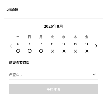
店頭商談
2026年8月
土
日
月
火
水
木
金
土
8
9
10
11
12
13
14
15
商談希望時間
予約する