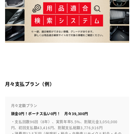
月々支払プラン（例）
月々定額プラン
頭金0円！ボーナス払い0円！ 月々39,300円
・支払回数96回（8年）、実質年率5.5%、割賦元金3,050,000
円、初回支払額43,416円、割賦支払総額3,776,916円
・諸費用12.5万円（保険料・税金・自動車リサイクル料金・その