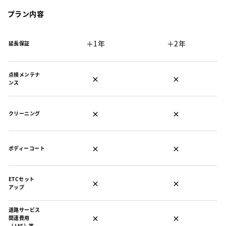
プラン内容
＋1年
＋2年
延長保証
点検メンテナ
×
×
ンス
×
×
クリーニング
×
×
ボディーコート
ETCセット
×
×
アップ
道路サービス
×
×
関連費用
（JAF）等