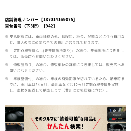
店舗管理ナンバー【187014169075】
車台番号（下3桁）【942】
※ 支払総額には、車両価格の他、保険料、税金、登録などに伴う費用な
ど、購入の際に必要な全ての費用が含まれております。
※ 「定期点検整備なし(要整備箇所あり)」の場合、整備箇所につきまし
ては、販売店へお問い合わせください。
※ 「修復歴あり」の場合、修復部位の詳細につきましては、販売店へお
問い合わせください。
※ 「車検整備付」の場合、車検の有効期限が切れているため、納車時ま
でに、乗用車は24ヵ月、商用車などは12ヵ月定期点検整備を実施
し、車検を取得して納車します（費用は支払総額に含む）。