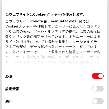
衝突被害軽減ブレーキ
Toyota Safety Sense・Lexus Safety Systemのﾌﾟﾘｸﾗｯｼｭｾｰﾌﾃｨ
当ウェブサイトはCookie(クッキー)を使用します。
（対車両・歩行者）
当ウェブサイト(
toyota.jp
、
manual.toyota.jp
)では
Cookie(クッキー)を使用して、ユーザーに合わせたコンテン
ツや広告の表示、ソーシャルメディアの提供、広告の表示回
車線逸脱警報
数やクリック数の測定を行っています。またユーザーによる
サイト利用状況についても情報を収集し、ソーシャルメディ
アや広告配信、データ解析の各パートナーと共有していま
クルーズコントロール
す。各パートナーは、ここで収集された情報とユーザーが各
パートナーに提供した他の情報、ユーザーが各パートナーの
サービスを使用したときに収集した他の情報を組み合わせて
使用することがあります。当ウェブサイトの使用を続行する
先進ライト
同
とCookie(クッキー)に同意したこととなります。
必須
意
の
「すべてのCookieを許可」をクリックすることで、お客様の
ブラインドスポットモニター（後側方検知）
選
デバイスにすべてのCookie(クッキー)が保存されることに同
設定情報
択
意したことになります。Cookie(クッキー)のオプトアウト、
設定の変更、同意を撤回したりするにあたっては、当社の
統計
ドライブレコーダー
「
Cookie（クッキー）情報の取り扱いについて
」をご覧くだ
さい。
※ 記録媒体(SDカード等)は別途ご購入いただく場合がございます