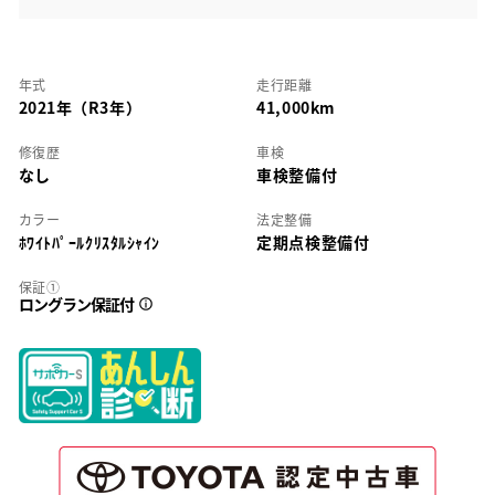
年式
走行距離
2021年（R3年）
41,000km
修復歴
車検
なし
車検整備付
カラー
法定整備
ﾎﾜｲﾄﾊﾟｰﾙｸﾘｽﾀﾙｼｬｲﾝ
定期点検整備付
保証①
ロングラン保証付