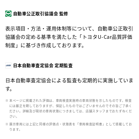
自動車公正取引協議会 監修
表示項目・方法・運用体制等について、自動車公正取引
協議会の定める基準を満たした「トヨタU-Car品質評価
制度」に基づき作成しております。
日本自動車査定協会 定期監査
日本自動車査定協会による監査も定期的に実施していま
す。
※ 本ページに掲載された評価は、車両検査実施時の車両状態を示したものです。検査
には厳正を期しておりますが、保証したものではございませんのでその旨ご了承く
ださい。詳細及び現状の車両状態につきましては、店舗スタッフまでおたずねくだ
さい。
※ 展示車両には上記と同様の評価点・状態表を「車両検査証明書」として搭載してお
ります。