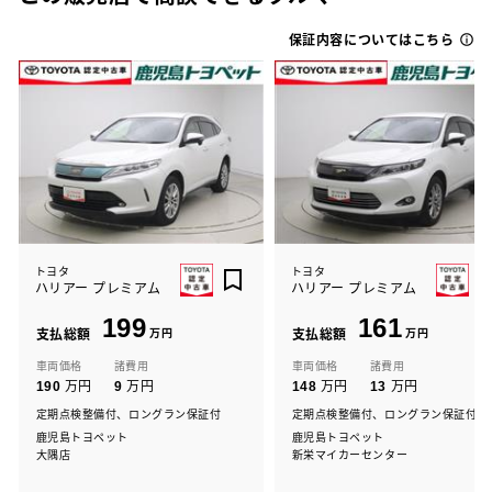
保証内容についてはこちら
トヨタ
トヨタ
ハリアー プレミアム
ハリアー プレミアム
199
161
支払総額
万円
支払総額
万円
車両価格
諸費用
車両価格
諸費用
万円
万円
万円
万円
190
9
148
13
定期点検整備付、ロングラン保証付
定期点検整備付、ロングラン保証付
鹿児島トヨペット
鹿児島トヨペット
大隅店
新栄マイカーセンター