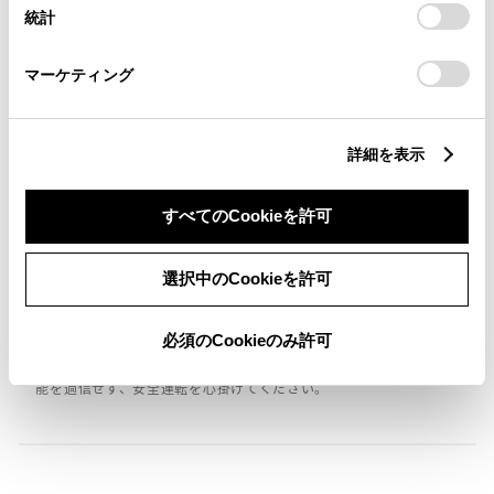
設定の変更、同意を撤回したりするにあたっては、当社の
統計
「
Cookie（クッキー）情報の取り扱いについて
」をご覧くだ
バックモニター
さい。
マーケティング
エアバッグ
：ﾃﾞｭｱﾙｴｱﾊﾞｯｸﾞ
詳細を表示
※ グレードによって予防安全装置の設定が異なる場合があります。
すべてのCookieを許可
※ グレードや予防安全装置の設定によって同じ車種でも安全運転サポー
ト車の区分が異なる場合があります。
選択中のCookieを許可
※ 予防安全装置の各機能の作動には、速度や対象物等の条件がありま
す。また、道路状況、車両状態、天候等により作動しない場合があり
ます。詳しくは、販売店スタッフにおたずねください。
必須のCookieのみ許可
※ 予防安全装置はドライバーの安全運転を支援するためのものです。機
能を過信せず、安全運転を心掛けてください。