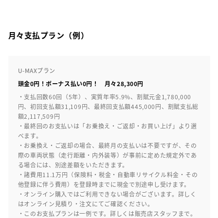
月々支払プラン（例）
U-MAXプラン
頭金0円！ボーナス払い0円！ 月々28,300円
・支払回数60回（5年）、実質年率5.9%、割賦元金1,780,000
円、初回支払額31,109円、最終回支払額445,000円、割賦支払総
額2,117,509円
・最終回のお支払いは「お乗換え・ご返却・お買い上げ」より選
べます。
・お乗換え・ご返却の場合、最終月の支払いは不要ですが、その
際の車両状態（走行距離・内外装等）が事前に定めた規定外であ
る場合には、別途差額をいただきます。
・諸費用11.1万円（保険料・税金・自動車リサイクル料金・その
他登録に伴う費用）を登録時までに現金で別途申し受けます。
・オンライン購入ではご利用できない場合がございます。詳しく
はオンライン見積り・注文にてご確認ください。
・このお支払プランは一例です。詳しくは販売店スタッフまで。