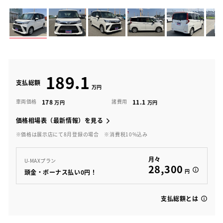
189.1
支払総額
178
11.1
車両価格
諸費用
価格相場表（最新情報）を見る
※価格は展示店にて8月登録の場合
※消費税10%込み
月々
U-MAXプラン
28,300
円
頭金・ボーナス払い0円！
支払総額とは