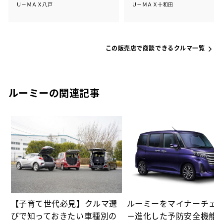
Ｕ－ＭＡＸ八戸
Ｕ－ＭＡＸ十和田
この販売店で商談できるクルマ一覧
ルーミーの関連記事
カ
【子育て世代必見】クルマ選
ルーミーをマイナーチェ
びで知っておきたい車種別の
－進化した予防安全機能