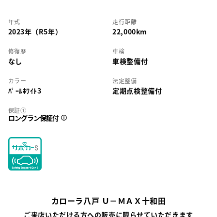
年式
走行距離
2023年（R5年）
22,000km
修復歴
車検
なし
車検整備付
カラー
法定整備
ﾊﾟｰﾙﾎﾜｲﾄ3
定期点検整備付
保証①
ロングラン保証付
カローラ八戸 Ｕ－ＭＡＸ十和田
ご来店いただける方への販売に限らせていただきます