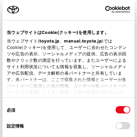
先進ライト
当ウェブサイトはCookie(クッキー)を使用します。
当ウェブサイト(
toyota.jp
、
manual.toyota.jp
)では
ブラインドスポットモニター（後側方検知）
Cookie(クッキー)を使用して、ユーザーに合わせたコンテン
ツや広告の表示、ソーシャルメディアの提供、広告の表示回
数やクリック数の測定を行っています。またユーザーによる
ドライブレコーダー
サイト利用状況についても情報を収集し、ソーシャルメディ
※ 記録媒体(SDカード等)は別途ご購入いただく場合がございます
アや広告配信、データ解析の各パートナーと共有していま
す。各パートナーは、ここで収集された情報とユーザーが各
パートナーに提供した他の情報、ユーザーが各パートナーの
サービスを使用したときに収集した他の情報を組み合わせて
ペダル踏み間違い急発進抑制装置
使用することがあります。当ウェブサイトの使用を続行する
ｲﾝﾃﾘｼﾞｪﾝﾄｸﾘｱﾗﾝｽｿﾅｰ・ｽﾏｰﾄｱｼｽﾄ
同
とCookie(クッキー)に同意したこととなります。
必須
意
の
「すべてのCookieを許可」をクリックすることで、お客様の
パノラミックビューモニター（全周囲カメラ）
選
デバイスにすべてのCookie(クッキー)が保存されることに同
設定情報
択
意したことになります。Cookie(クッキー)のオプトアウト、