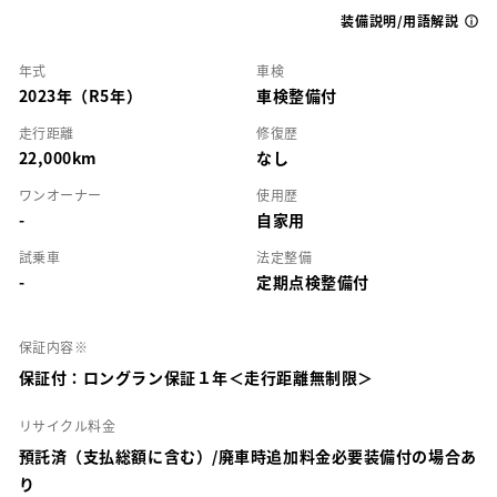
装備説明/用語解説
年式
車検
2023年（R5年）
車検整備付
走行距離
修復歴
22,000km
なし
ワンオーナー
使用歴
-
自家用
試乗車
法定整備
-
定期点検整備付
保証内容※
保証付：ロングラン保証１年＜走行距離無制限＞
リサイクル料金
預託済（支払総額に含む）/廃車時追加料金必要装備付の場合あ
り