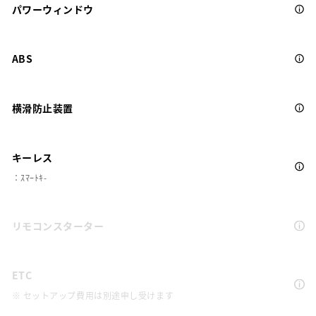
パワーウィンドウ
ABS
横滑防止装置
キーレス
：ｽﾏｰﾄｷ-
リモコンスターター
ETC
※ セットアップ費用は別途申し受けます