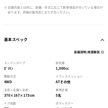
※ 記載内容とは別に、距離・年式に応じて新車保証が付いている場合が
あります。詳細は販売店におたずねください。
基本スペック
装備説明/用語解説
エンジンタイプ
排気量
ｶﾞｿﾘﾝ
1,000cc
駆動方式
トランスミッション
4WD
ATその他
全長×全幅×全高
乗車定員
370×167×173cm
5名
ドア枚数
ボディカラー