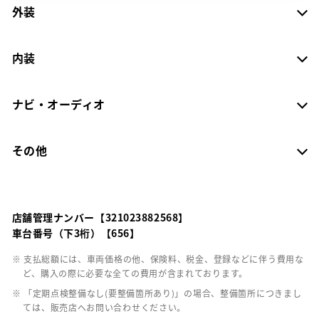
外装
内装
ナビ・オーディオ
その他
店舗管理ナンバー【321023882568】
車台番号（下3桁）【656】
※ 支払総額には、車両価格の他、保険料、税金、登録などに伴う費用な
ど、購入の際に必要な全ての費用が含まれております。
※ 「定期点検整備なし(要整備箇所あり)」の場合、整備箇所につきまし
ては、販売店へお問い合わせください。