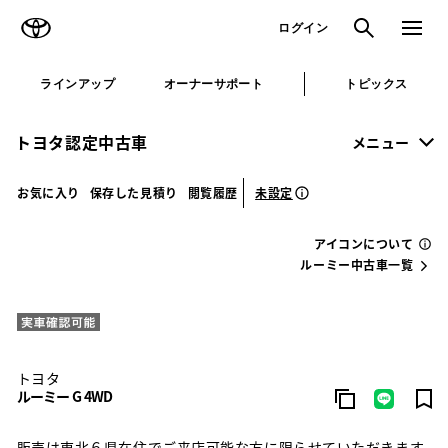
TOYOTA
検索
メニュ
ログイン
ラインアップ
オーナーサポート
トピックス
トヨタ認定中古車
メニュー
未設定
お気に入り
保存した見積り
閲覧履歴
アイコンについて
ルーミー中古車一覧
トヨタ
ルーミー G 4WD
販売は東北６県在住でご来店可能な方に限らせていただきます