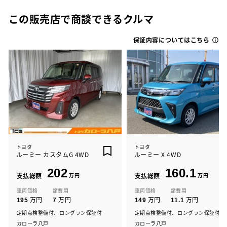
この販売店で商談できるクルマ
保証内容についてはこちら
トヨタ
トヨタ
ルーミー カスタムG 4WD
ルーミー X 4WD
202
160.1
支払総額
万円
支払総額
万円
車両価格
諸費用
車両価格
諸費用
万円
万円
万円
万円
195
7
149
11.1
定期点検整備付、ロングラン保証付
定期点検整備付、ロングラン保証付
カローラ八戸
カローラ八戸