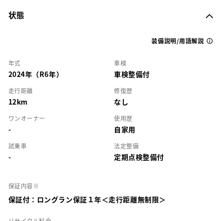
状態
装備説明/用語解説
年式
車検
2024年（R6年）
車検整備付
走行距離
修復歴
12km
なし
ワンオーナー
使用歴
-
自家用
試乗車
法定整備
-
定期点検整備付
保証内容※
保証付：ロングラン保証１年＜走行距離無制限＞
リサイクル料金