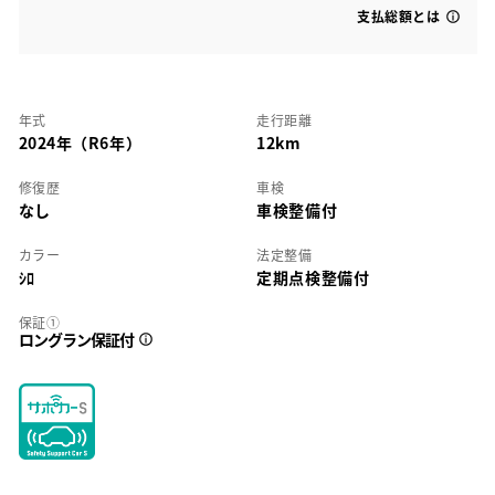
支払総額とは
年式
走行距離
2024年（R6年）
12km
修復歴
車検
なし
車検整備付
カラー
法定整備
ｼﾛ
定期点検整備付
保証①
ロングラン保証付