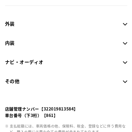
外装
内装
ナビ・オーディオ
その他
店舗管理ナンバー【322019813584】
車台番号（下3桁）【861】
※ 支払総額には、車両価格の他、保険料、税金、登録などに伴う費用な
ど、購入の際に必要な全ての費用が含まれております。