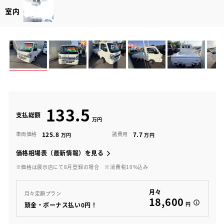
室内
133.5
支払総額
125.8
7.7
車両価格
諸費用
価格相場表（最新情報）を見る
※価格は展示店にて8月登録の場合
※消費税10%込み
月々
月々定額プラン
18,600
円
頭金・ボーナス払い0円！