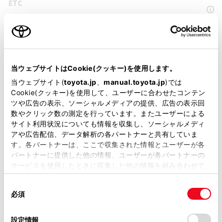
ETC
※ セットアップ費用は別途申し受けます
当ウェブサイトはCookie(クッキー)を使用します。
安全装置・運転サポート
当ウェブサイト(
toyota.jp
、
manual.toyota.jp
)では
Cookie(クッキー)を使用して、ユーザーに合わせたコンテン
ツや広告の表示、ソーシャルメディアの提供、広告の表示回
数やクリック数の測定を行っています。またユーザーによる
サポカー
サイト利用状況についても情報を収集し、ソーシャルメディ
アや広告配信、データ解析の各パートナーと共有していま
サポカーS
す。各パートナーは、ここで収集された情報とユーザーが各
パートナーに提供した他の情報、ユーザーが各パートナーの
サービスを使用したときに収集した他の情報を組み合わせて
衝突被害軽減ブレーキ
使用することがあります。当ウェブサイトの使用を続行する
○（対車両）
同
とCookie(クッキー)に同意したこととなります。
必須
意
の
「すべてのCookieを許可」をクリックすることで、お客様の
選
デバイスにすべてのCookie(クッキー)が保存されることに同
車線逸脱警報
設定情報