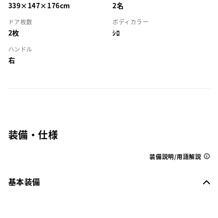
339×147×176cm
2名
ドア枚数
ボディカラー
2枚
ｼﾛ
ハンドル
右
装備・仕様
装備説明/用語解説
基本装備