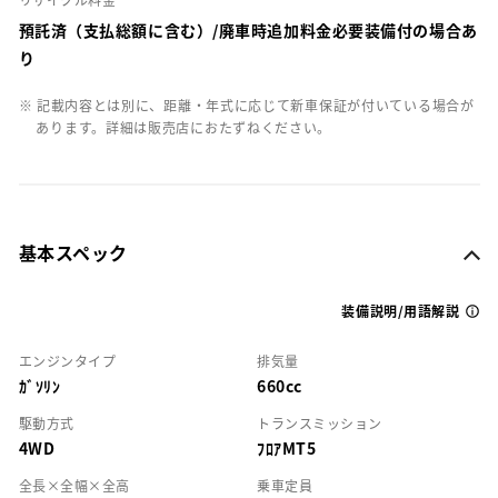
預託済（支払総額に含む）/廃車時追加料金必要装備付の場合あ
り
※ 記載内容とは別に、距離・年式に応じて新車保証が付いている場合が
あります。詳細は販売店におたずねください。
基本スペック
装備説明/用語解説
エンジンタイプ
排気量
ｶﾞｿﾘﾝ
660cc
駆動方式
トランスミッション
4WD
ﾌﾛｱMT5
全長×全幅×全高
乗車定員