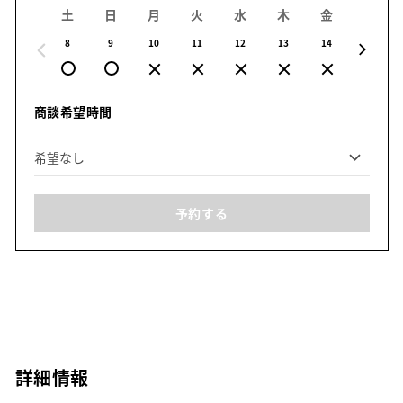
土
日
月
火
水
木
金
土
8
9
10
11
12
13
14
15
商談希望時間
予約する
詳細情報