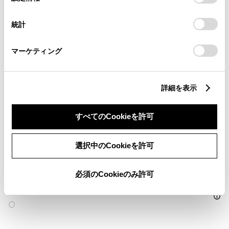
択
意したことになります。Cookie(クッキー)のオプトアウト、
設定の変更、同意を撤回したりするにあたっては、当社の
統計
「
Cookie（クッキー）情報の取り扱いについて
」をご覧くだ
クルーズコントロール
さい。
マーケティング
先進ライト
詳細を表示
ブラインドスポットモニター（後側方検知）
すべてのCookieを許可
ドライブレコーダー
選択中のCookieを許可
※ 記録媒体(SDカード等)は別途ご購入いただく場合がございます
必須のCookieのみ許可
ペダル踏み間違い急発進抑制装置
○