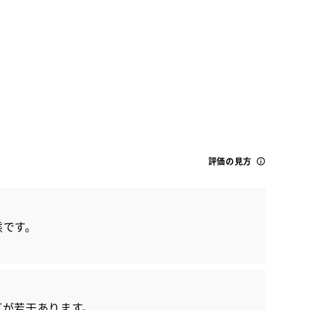
トヨタ
評価の見方
ヴォクシー HV ZSキラメキ3
態です。
どが若干あります。