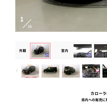
1
38
外観
室内
カローラ
県内への販売に