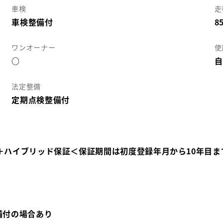
車検
走
車検整備付
8
ワンオーナー
使
○
自
法定整備
定期点検整備付
＋ハイブリッド保証＜保証期間は初度登録年月から10年目ま
備付の場合あり