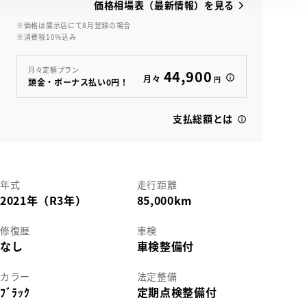
価格相場表（最新情報）を見る
※価格は展示店にて8月登録の場合
※消費税10%込み
View
月々定額プラン
44,900
月々
円
頭金・ボーナス払い0円！
支払総額とは
年式
走行距離
2021年（R3年）
85,000km
修復歴
車検
なし
車検整備付
カラー
法定整備
ﾌﾞﾗｯｸ
定期点検整備付