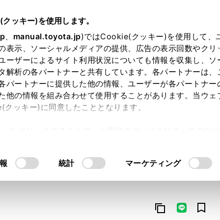
e(クッキー)を使用します。
jp
、
manual.toyota.jp
)ではCookie(クッキー)を使用して
の表示、ソーシャルメディアの提供、広告の表示回数やクリ
ユーザーによるサイト利用状況についても情報を収集し、ソ
タ解析の各パートナーと共有しています。各パートナーは、
各パートナーに提供した他の情報、ユーザーが各パートナー
た他の情報を組み合わせて使用することがあります。当ウェ
オンライン購入
お気に入り
保存した見積り
閲覧履歴
お住まいの地
ie(クッキー)に同意したこととなります。
許可」をクリックすることで、お客様のデバイスにすべてのCook
意したことになります。Cookie(クッキー)のオプトアウト
るにあたっては、当社の「
Cookie（クッキー）情報の取り
報
統計
マーケティング