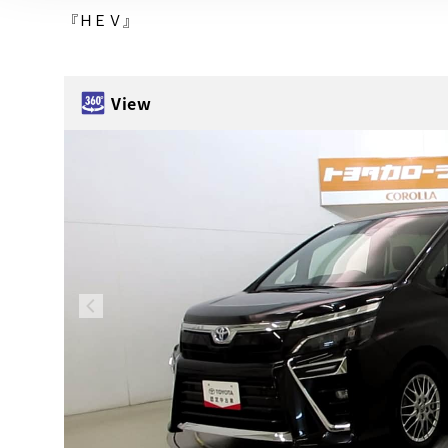
『ＨＥＶ』
View