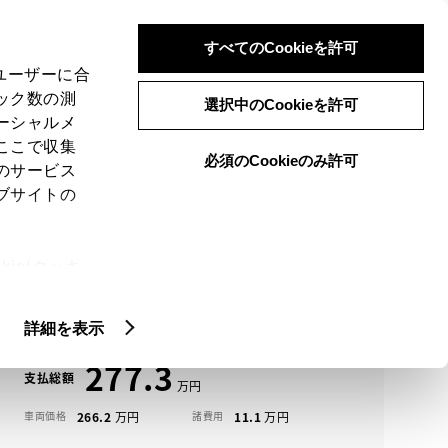
検索
メニュー
ログイン
すべてのCookieを許可
、ユーザーに合
ック数の測
選択中のCookieを許可
ーシャルメ
ここで収集
必須のCookieのみ許可
メニュー
のサービス
ブサイトの
域
未設定
ie(クッキ
アイコンについて
、設定の変
ヴォクシー中古車一覧
扱いについ
詳細を表示
277.3
支払総額
266.2
11.1
車両価格
諸費用