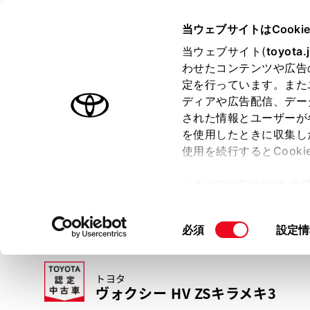
TOYOTA
当ウェブサイトはCooki
当ウェブサイト(
toyota.
わせたコンテンツや広告
ラインアップ
オーナーサポート
トピックス
定を行っています。また
ディアや広告配信、デー
トヨタ認定中古車
された情報とユーザーが
を使用したときに収集し
中古車を探す
トヨタ認定中古車の魅力
3つの買い方
使用を続行するとCook
「すべてのCookieを
ー)が保存されることに同
更、同意を撤回したりす
同
必須
設定情
て
」をご覧ください。
意
の
トヨタ
選
ヴォクシー HV ZSキラメキ3
択