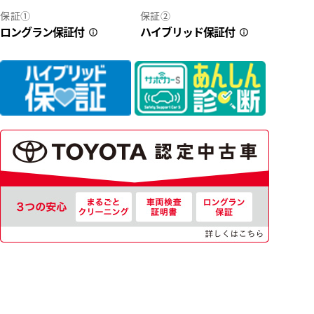
保証①
保証②
ロングラン保証付
ハイブリッド保証付
2
38