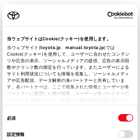
装備・仕様
当ウェブサイトはCookie(クッキー)を使用します。
装備説明/用語解説
当ウェブサイト(
toyota.jp
、
manual.toyota.jp
)では
Cookie(クッキー)を使用して、ユーザーに合わせたコンテン
基本装備
ツや広告の表示、ソーシャルメディアの提供、広告の表示回
数やクリック数の測定を行っています。またユーザーによる
サイト利用状況についても情報を収集し、ソーシャルメディ
アや広告配信、データ解析の各パートナーと共有していま
パワステ
す。各パートナーは、ここで収集された情報とユーザーが各
パートナーに提供した他の情報、ユーザーが各パートナーの
サービスを使用したときに収集した他の情報を組み合わせて
パワーウィンドウ
使用することがあります。当ウェブサイトの使用を続行する
同
とCookie(クッキー)に同意したこととなります。
必須
意
ABS
の
「すべてのCookieを許可」をクリックすることで、お客様の
選
デバイスにすべてのCookie(クッキー)が保存されることに同
設定情報
択
意したことになります。Cookie(クッキー)のオプトアウト、