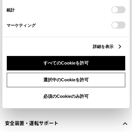
設定の変更、同意を撤回したりするにあたっては、当社の
横滑防止装置
統計
「
Cookie（クッキー）情報の取り扱いについて
」をご覧くだ
さい。
マーケティング
キーレス
：ｽﾏｰﾄｷ-
詳細を表示
リモコンスターター
すべてのCookieを許可
ETC
選択中のCookieを許可
※ セットアップ費用は別途申し受けます
必須のCookieのみ許可
安全装置・運転サポート