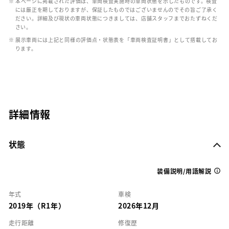
※ 本ページに掲載された評価は、車両検査実施時の車両状態を示したものです。検査
には厳正を期しておりますが、保証したものではございませんのでその旨ご了承く
ださい。詳細及び現状の車両状態につきましては、店舗スタッフまでおたずねくだ
さい。
※ 展示車両には上記と同様の評価点・状態表を「車両検査証明書」として搭載してお
ります。
詳細情報
状態
装備説明/用語解説
年式
車検
2019年（R1年）
2026年12月
走行距離
修復歴