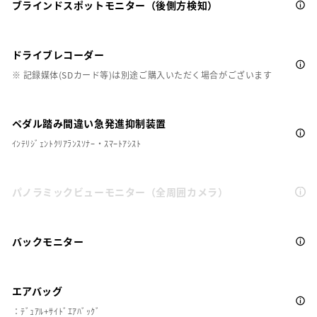
ブラインドスポットモニター（後側方検知）
ドライブレコーダー
※ 記録媒体(SDカード等)は別途ご購入いただく場合がございます
ペダル踏み間違い急発進抑制装置
ｲﾝﾃﾘｼﾞｪﾝﾄｸﾘｱﾗﾝｽｿﾅｰ・ｽﾏｰﾄｱｼｽﾄ
パノラミックビューモニター（全周囲カメラ）
バックモニター
エアバッグ
：ﾃﾞｭｱﾙ+ｻｲﾄﾞｴｱﾊﾞｯｸﾞ