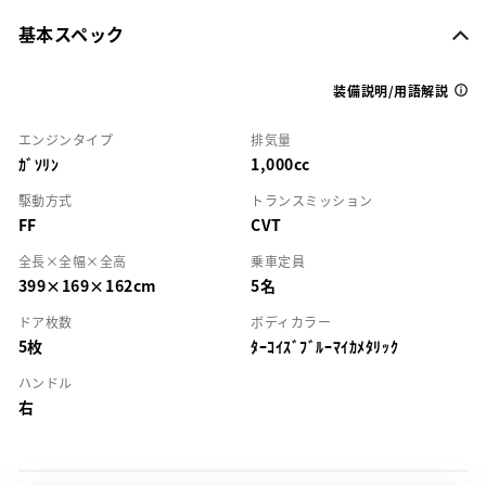
基本スペック
装備説明/用語解説
エンジンタイプ
排気量
ｶﾞｿﾘﾝ
1,000cc
駆動方式
トランスミッション
FF
CVT
全長×全幅×全高
乗車定員
399×169×162cm
5名
ドア枚数
ボディカラー
5枚
ﾀｰｺｲｽﾞﾌﾞﾙｰﾏｲｶﾒﾀﾘｯｸ
ハンドル
右