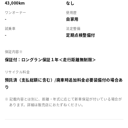
43,000km
なし
ワンオーナー
使用歴
-
自家用
試乗車
法定整備
-
定期点検整備付
保証内容※
保証付：ロングラン保証１年＜走行距離無制限＞
リサイクル料金
預託済（支払総額に含む）/廃車時追加料金必要装備付の場合あ
り
※ 記載内容とは別に、距離・年式に応じて新車保証が付いている場合が
あります。詳細は販売店におたずねください。