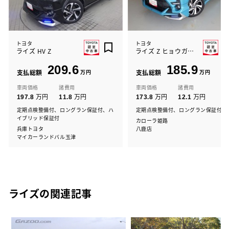
トヨタ
トヨタ
ライズ HV Z
ライズ Z ヒョウガイシャ
209.6
185.9
支払総額
万円
支払総額
万円
車両価格
諸費用
車両価格
諸費用
万円
万円
万円
万円
197.8
11.8
173.8
12.1
定期点検整備付、ロングラン保証付、ハ
定期点検整備付、ロングラン保証付
イブリッド保証付
カローラ姫路
兵庫トヨタ
八鹿店
マイカーランドバル玉津
ライズの関連記事
な