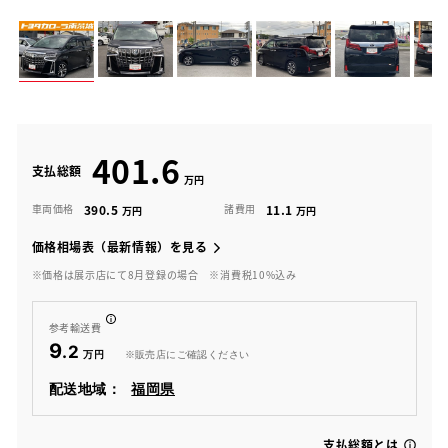
401.6
支払総額
390.5
11.1
車両価格
諸費用
価格相場表（最新情報）を見る
※価格は展示店にて8月登録の場合
※消費税10%込み
参考輸送費
9
.2
※販売店にご確認ください
配送地域：
福岡県
支払総額とは