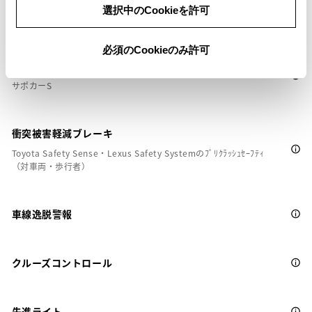
安全装置・運転サポート
選択中のCookieを許可
必須のCookieのみ許可
サポカー
サポカーS
衝突被害軽減ブレーキ
Toyota Safety Sense・Lexus Safety Systemのﾌﾟﾘｸﾗｯｼｭｾｰﾌﾃｨ
（対車両・歩行者）
車線逸脱警報
クルーズコントロール
先進ライト