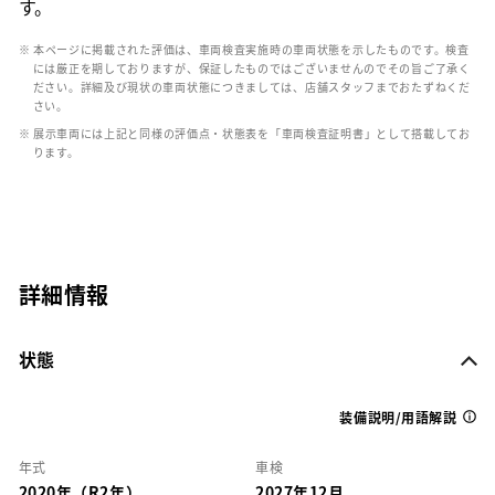
す。
※ 本ページに掲載された評価は、車両検査実施時の車両状態を示したものです。検査
には厳正を期しておりますが、保証したものではございませんのでその旨ご了承く
ださい。詳細及び現状の車両状態につきましては、店舗スタッフまでおたずねくだ
さい。
※ 展示車両には上記と同様の評価点・状態表を「車両検査証明書」として搭載してお
ります。
詳細情報
状態
装備説明/用語解説
年式
車検
2020年（R2年）
2027年12月