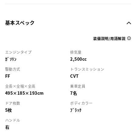
基本スペック
装備説明/用語解説
エンジンタイプ
排気量
ｶﾞｿﾘﾝ
2,500cc
駆動方式
トランスミッション
FF
CVT
全長×全幅×全高
乗車定員
495×185×193cm
7名
ドア枚数
ボディカラー
5枚
ﾌﾞﾗｯｸ
ハンドル
右