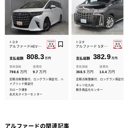
トヨタ
トヨタ
アルファードHEVエグゼラウンジ
アルファード Sタイプゴールド2
808.3
382.9
支払総額
万円
支払総額
万円
車両価格
諸費用
車両価格
諸費用
万円
万円
万円
万円
798.6
9.7
368.5
14.4
定期点検整備付、ロングラン保証付、ハ
定期点検整備付、ロングラン保証付
イブリッド保証付
ネッツ北九州
カローラ博多
鞍手商品化センター
永犬丸マイカーセンター
アルファードの関連記事