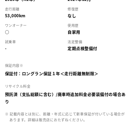
走行距離
修復歴
53,000km
なし
ワンオーナー
使用歴
○
自家用
試乗車
法定整備
-
定期点検整備付
保証内容※
保証付：ロングラン保証１年＜走行距離無制限＞
リサイクル料金
預託済（支払総額に含む）/廃車時追加料金必要装備付の場合あ
り
※ 記載内容とは別に、距離・年式に応じて新車保証が付いている場合が
あります。詳細は販売店におたずねください。