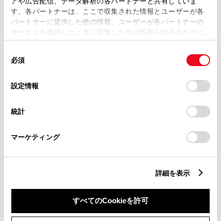
アや広告配信、データ解析の各パートナーと共有していま
す。各パートナーは、ここで収集された情報とユーザーが各
パートナーに提供した他の情報、ユーザーが各パートナーの
横滑防止装置
サービスを使用したときに収集した他の情報を組み合わせて
使用することがあります。当ウェブサイトの使用を続行する
同
とCookie(クッキー)に同意したこととなります。
必須
意
キーレス
の
「すべてのCookieを許可」をクリックすることで、お客様の
：ｽﾏｰﾄｷ-
選
デバイスにすべてのCookie(クッキー)が保存されることに同
設定情報
択
意したことになります。Cookie(クッキー)のオプトアウト、
設定の変更、同意を撤回したりするにあたっては、当社の
統計
リモコンスターター
「
Cookie（クッキー）情報の取り扱いについて
」をご覧くだ
さい。
マーケティング
ETC
※ セットアップ費用は別途申し受けます
詳細を表示
すべてのCookieを許可