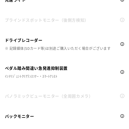
ブラインドスポットモニター（後側方検知）
ドライブレコーダー
※ 記録媒体(SDカード等)は別途ご購入いただく場合がございます
ペダル踏み間違い急発進抑制装置
ｲﾝﾃﾘｼﾞｪﾝﾄｸﾘｱﾗﾝｽｿﾅｰ・ｽﾏｰﾄｱｼｽﾄ
パノラミックビューモニター（全周囲カメラ）
バックモニター