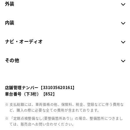
外装
内装
ナビ・オーディオ
その他
店舗管理ナンバー【331035620161】
車台番号（下3桁）【852】
※ 支払総額には、車両価格の他、保険料、税金、登録などに伴う費用な
ど、購入の際に必要な全ての費用が含まれております。
※ 「定期点検整備なし(要整備箇所あり)」の場合、整備箇所につきまし
ては、販売店へお問い合わせください。