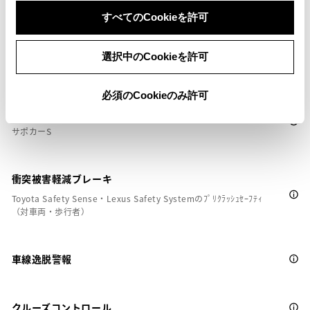
すべてのCookieを許可
安全装置・運転サポート
選択中のCookieを許可
必須のCookieのみ許可
サポカー
サポカーS
衝突被害軽減ブレーキ
Toyota Safety Sense・Lexus Safety Systemのﾌﾟﾘｸﾗｯｼｭｾｰﾌﾃｨ
（対車両・歩行者）
車線逸脱警報
クルーズコントロール