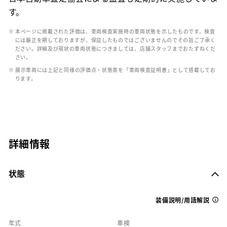
す。
※ 本ページに掲載された評価は、車両検査実施時の車両状態を示したものです。検査
には厳正を期しておりますが、保証したものではございませんのでその旨ご了承く
ださい。詳細及び現状の車両状態につきましては、店舗スタッフまでおたずねくだ
さい。
※ 展示車両には上記と同様の評価点・状態表を「車両検査証明書」として搭載してお
ります。
詳細情報
状態
装備説明/用語解説
年式
車検