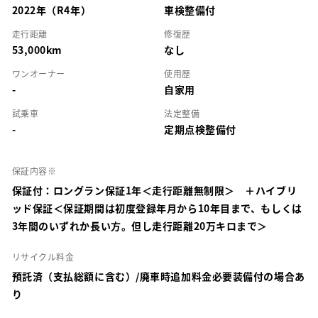
2022年（R4年）
車検整備付
走行距離
修復歴
53,000km
なし
ワンオーナー
使用歴
-
自家用
試乗車
法定整備
-
定期点検整備付
保証内容※
保証付：ロングラン保証1年＜走行距離無制限＞ ＋ハイブリ
ッド保証＜保証期間は初度登録年月から10年目まで、もしくは
3年間のいずれか長い方。但し走行距離20万キロまで＞
リサイクル料金
預託済（支払総額に含む）/廃車時追加料金必要装備付の場合あ
り