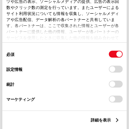
ツや広告の表示、ソーシャルメディアの提供、広告の表示回
数やクリック数の測定を行っています。またユーザーによる
サイト利用状況についても情報を収集し、ソーシャルメディ
ABS
アや広告配信、データ解析の各パートナーと共有していま
す。各パートナーは、ここで収集された情報とユーザーが各
パートナーに提供した他の情報、ユーザーが各パートナーの
横滑防止装置
サービスを使用したときに収集した他の情報を組み合わせて
使用することがあります。当ウェブサイトの使用を続行する
同
とCookie(クッキー)に同意したこととなります。
必須
意
キーレス
の
「すべてのCookieを許可」をクリックすることで、お客様の
：ｽﾏｰﾄｷ-
選
デバイスにすべてのCookie(クッキー)が保存されることに同
設定情報
択
意したことになります。Cookie(クッキー)のオプトアウト、
設定の変更、同意を撤回したりするにあたっては、当社の
統計
リモコンスターター
「
Cookie（クッキー）情報の取り扱いについて
」をご覧くだ
さい。
マーケティング
ETC
※ セットアップ費用は別途申し受けます
詳細を表示