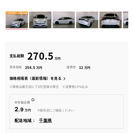
270.5
支払総額
258.5
12
車両価格
諸費用
価格相場表（最新情報）を見る
※価格は展示店にて8月登録の場合
※消費税10%込み
参考輸送費
2
.9
※販売店にご確認ください
配送地域：
千葉県