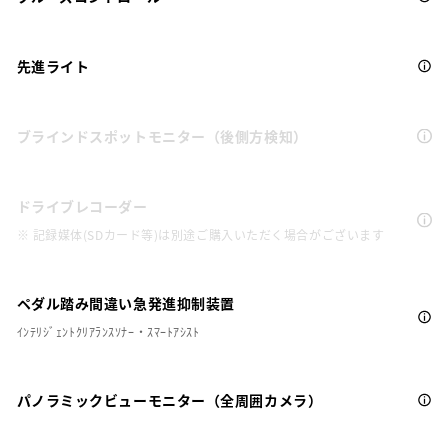
先進ライト
ブラインドスポットモニター（後側方検知）
ドライブレコーダー
※ 記録媒体(SDカード等)は別途ご購入いただく場合がございます
ペダル踏み間違い急発進抑制装置
ｲﾝﾃﾘｼﾞｪﾝﾄｸﾘｱﾗﾝｽｿﾅｰ・ｽﾏｰﾄｱｼｽﾄ
パノラミックビューモニター（全周囲カメラ）