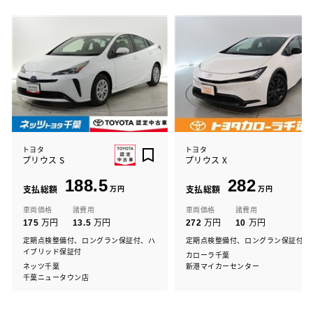
トヨタ
トヨタ
プリウス S
プリウス X
188.5
282
支払総額
万円
支払総額
万円
車両価格
諸費用
車両価格
諸費用
万円
万円
万円
万円
175
13.5
272
10
定期点検整備付、ロングラン保証付、ハ
定期点検整備付、ロングラン保証付
イブリッド保証付
カローラ千葉
ネッツ千葉
新港マイカーセンター
千葉ニュータウン店