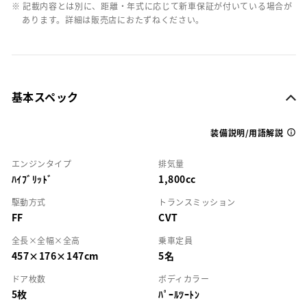
※ 記載内容とは別に、距離・年式に応じて新車保証が付いている場合が
あります。詳細は販売店におたずねください。
基本スペック
装備説明/用語解説
エンジンタイプ
排気量
ﾊｲﾌﾞﾘｯﾄﾞ
1,800cc
駆動方式
トランスミッション
FF
CVT
全長×全幅×全高
乗車定員
457×176×147cm
5名
ドア枚数
ボディカラー
5枚
ﾊﾟｰﾙﾂｰﾄﾝ