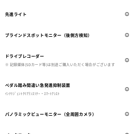
先進ライト
ブラインドスポットモニター（後側方検知）
ドライブレコーダー
※ 記録媒体(SDカード等)は別途ご購入いただく場合がございます
ペダル踏み間違い急発進抑制装置
ｲﾝﾃﾘｼﾞｪﾝﾄｸﾘｱﾗﾝｽｿﾅｰ・ｽﾏｰﾄｱｼｽﾄ
パノラミックビューモニター（全周囲カメラ）