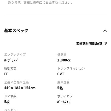
あります。詳細は販売店におたずねください。
基本スペック
装備説明/用語解説
エンジンタイプ
排気量
ﾊｲﾌﾞﾘｯﾄﾞ
2,000cc
駆動方式
トランスミッション
FF
CVT
全長×全幅×全高
乗車定員
449×184×154cm
5名
ドア枚数
ボディカラー
5枚
ﾊﾟｰﾙﾏｲｶ
ハンドル