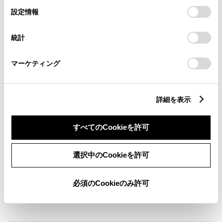
選
デバイスにすべてのCookie(クッキー)が保存されることに同
設定情報
択
ABS
意したことになります。Cookie(クッキー)のオプトアウト、
設定の変更、同意を撤回したりするにあたっては、当社の
統計
「
Cookie（クッキー）情報の取り扱いについて
」をご覧くだ
さい。
横滑防止装置
マーケティング
キーレス
詳細を表示
：ｽﾏｰﾄｷ-
すべてのCookieを許可
リモコンスターター
選択中のCookieを許可
ETC
必須のCookieのみ許可
※ セットアップ費用は別途申し受けます