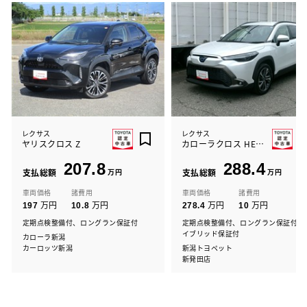
レクサス
レクサス
ヤリスクロス Z
カローラクロス HEV Z
207.8
288.4
支払総額
万円
支払総額
万円
車両価格
諸費用
車両価格
諸費用
万円
万円
万円
万円
197
10.8
278.4
10
定期点検整備付、ロングラン保証付
定期点検整備付、ロングラン保証付、
イブリッド保証付
カローラ新潟
カーロッツ新潟
新潟トヨペット
新発田店