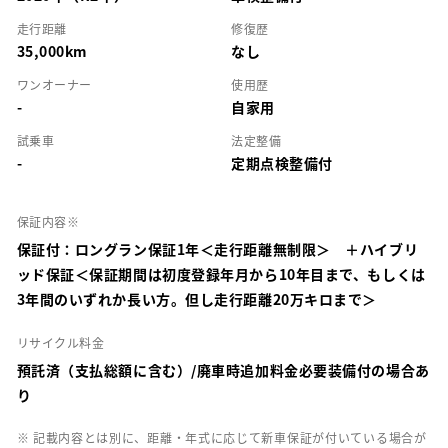
走行距離
修復歴
35,000km
なし
ワンオーナー
使用歴
-
自家用
試乗車
法定整備
-
定期点検整備付
保証内容※
保証付：ロングラン保証1年＜走行距離無制限＞ ＋ハイブリ
ッド保証＜保証期間は初度登録年月から10年目まで、もしくは
3年間のいずれか長い方。但し走行距離20万キロまで＞
リサイクル料金
預託済（支払総額に含む）/廃車時追加料金必要装備付の場合あ
り
※ 記載内容とは別に、距離・年式に応じて新車保証が付いている場合が