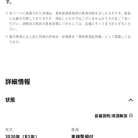
す。
※ 本ページに掲載された評価は、車両検査実施時の車両状態を示したものです。検査
には厳正を期しておりますが、保証したものではございませんのでその旨ご了承く
ださい。詳細及び現状の車両状態につきましては、店舗スタッフまでおたずねくだ
さい。
※ 展示車両には上記と同様の評価点・状態表を「車両検査証明書」として搭載してお
ります。
詳細情報
状態
装備説明/用語解説
年式
車検
2020年（R2年）
車検整備付