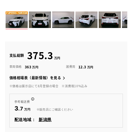
375.3
支払総額
363
12.3
車両価格
諸費用
価格相場表（最新情報）を見る
※価格は展示店にて8月登録の場合
※消費税10%込み
参考輸送費
3
.7
※販売店にご確認ください
配送地域：
新潟県