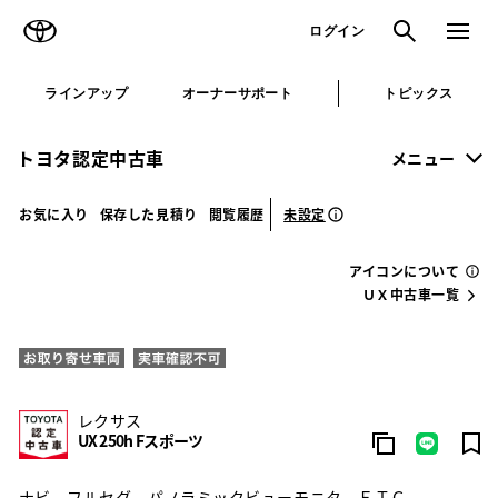
TOYOTA
検索
メニュ
ログイン
ラインアップ
オーナーサポート
トピックス
トヨタ認定中古車
メニュー
未設定
お気に入り
保存した見積り
閲覧履歴
アイコンについて
ＵＸ中古車一覧
レクサス
UX 250h Fスポーツ
ナビ フルセグ パノラミックビューモニタ ＥＴＣ