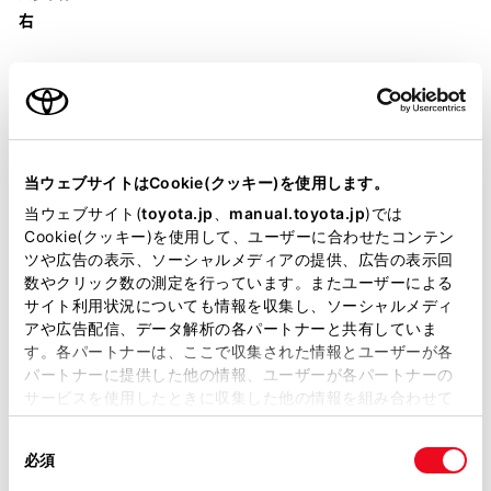
右
装備・仕様
当ウェブサイトはCookie(クッキー)を使用します。
当ウェブサイト(
toyota.jp
、
manual.toyota.jp
)では
Cookie(クッキー)を使用して、ユーザーに合わせたコンテン
装備説明/用語解説
ツや広告の表示、ソーシャルメディアの提供、広告の表示回
数やクリック数の測定を行っています。またユーザーによる
基本装備
サイト利用状況についても情報を収集し、ソーシャルメディ
アや広告配信、データ解析の各パートナーと共有していま
す。各パートナーは、ここで収集された情報とユーザーが各
パートナーに提供した他の情報、ユーザーが各パートナーの
パワステ
サービスを使用したときに収集した他の情報を組み合わせて
使用することがあります。当ウェブサイトの使用を続行する
同
とCookie(クッキー)に同意したこととなります。
パワーウィンドウ
必須
意
の
「すべてのCookieを許可」をクリックすることで、お客様の