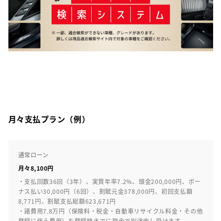
月々支払プラン（例）
通常ローン
月々8,100円
・支払回数36回（3年）、実質年率7.2%、頭金200,000円、ボー
ナス払い30,000円（6回）、割賦元金378,000円、初回支払額
8,771円、割賦支払総額623,671円
・諸費用7.8万円（保険料・税金・自動車リサイクル料金・その他
登録に伴う費用）を登録時までに現金で別途申し受けます。