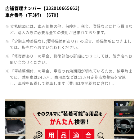
店舗管理ナンバー【332010665663】
車台番号（下3桁）【670】
※ 支払総額には、車両価格の他、保険料、税金、登録などに伴う費用な
ど、購入の際に必要な全ての費用が含まれております。
※ 「定期点検整備なし(要整備箇所あり)」の場合、整備箇所につきまし
ては、販売店へお問い合わせください。
※ 「修復歴あり」の場合、修復部位の詳細につきましては、販売店へお
問い合わせください。
※ 「車検整備付」の場合、車検の有効期限が切れているため、納車時ま
でに、乗用車は24ヵ月、商用車などは12ヵ月定期点検整備を実施
し、車検を取得して納車します（費用は支払総額に含む）。