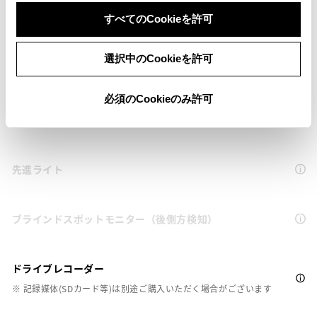
衝突被害軽減ブレーキ
すべてのCookieを許可
ｽﾏｰﾄｱｼｽﾄの衝突回避支援ﾌﾞﾚｰｷ機能（対車両）
選択中のCookieを許可
車線逸脱警報
必須のCookieのみ許可
クルーズコントロール
先進ライト
ブラインドスポットモニター（後側方検知）
ドライブレコーダー
※ 記録媒体(SDカード等)は別途ご購入いただく場合がございます