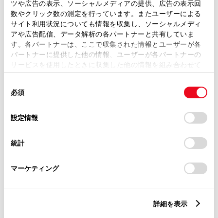
ツや広告の表示、ソーシャルメディアの提供、広告の表示回
数やクリック数の測定を行っています。またユーザーによる
リモコンスターター
サイト利用状況についても情報を収集し、ソーシャルメディ
アや広告配信、データ解析の各パートナーと共有していま
す。各パートナーは、ここで収集された情報とユーザーが各
ETC
パートナーに提供した他の情報、ユーザーが各パートナーの
サービスを使用したときに収集した他の情報を組み合わせて
※ セットアップ費用は別途申し受けます
使用することがあります。当ウェブサイトの使用を続行する
同
とCookie(クッキー)に同意したこととなります。
必須
意
の
「すべてのCookieを許可」をクリックすることで、お客様の
選
デバイスにすべてのCookie(クッキー)が保存されることに同
設定情報
択
意したことになります。Cookie(クッキー)のオプトアウト、
安全装置・運転サポート
設定の変更、同意を撤回したりするにあたっては、当社の
統計
「
Cookie（クッキー）情報の取り扱いについて
」をご覧くだ
さい。
マーケティング
サポカー
サポカーS
詳細を表示