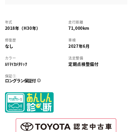
年式
走行距離
2018年（H30年）
71,000km
修復歴
車検
なし
2027年6月
カラー
法定整備
ﾙﾘﾏｲｶﾒﾀﾘｯｸ
定期点検整備付
保証①
ロングラン保証付