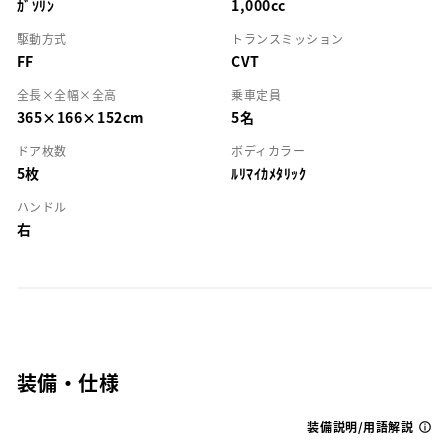
ｶﾞｿﾘﾝ
1,000cc
駆動方式
トランスミッション
FF
CVT
全長×全幅×全高
乗車定員
365×166×152cm
5名
ドア枚数
ボディカラー
5枚
ﾙﾘﾏｲｶﾒﾀﾘｯｸ
ハンドル
右
装備・仕様
装備説明/用語解説