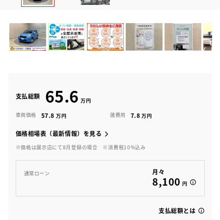
65.6
支払総額
57.8
7.8
車両価格
諸費用
価格相場表（最新情報）を見る
※価格は展示店にて8月登録の場合
※消費税10%込み
月々
通常ローン
8,100
円
支払総額とは