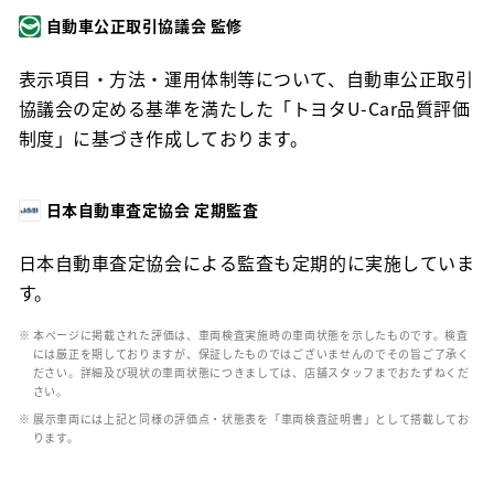
自動車公正取引協議会 監修
表示項目・方法・運用体制等について、自動車公正取引
協議会の定める基準を満たした「トヨタU-Car品質評価
制度」に基づき作成しております。
日本自動車査定協会 定期監査
日本自動車査定協会による監査も定期的に実施していま
す。
※ 本ページに掲載された評価は、車両検査実施時の車両状態を示したものです。検査
には厳正を期しておりますが、保証したものではございませんのでその旨ご了承く
ださい。詳細及び現状の車両状態につきましては、店舗スタッフまでおたずねくだ
さい。
※ 展示車両には上記と同様の評価点・状態表を「車両検査証明書」として搭載してお
ります。