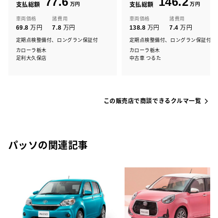
77.6
146.2
支払総額
万円
支払総額
万円
車両価格
諸費用
車両価格
諸費用
万円
万円
万円
万円
69.8
7.8
138.8
7.4
定期点検整備付、ロングラン保証付
定期点検整備付、ロングラン保証付
カローラ栃木
カローラ栃木
足利大久保店
中古車 つるた
この販売店で商談できるクルマ一覧
パッソの関連記事
能