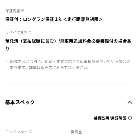
保証内容※
保証付：ロングラン保証１年＜走行距離無制限＞
リサイクル料金
預託済（支払総額に含む）/廃車時追加料金必要装備付の場合あ
り
※ 記載内容とは別に、距離・年式に応じて新車保証が付いている場合が
あります。詳細は販売店におたずねください。
基本スペック
装備説明/用語解説
エンジンタイプ
排気量