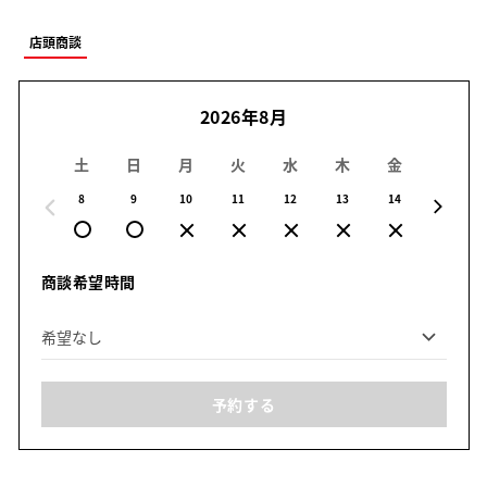
店頭商談
2026年8月
土
日
月
火
水
木
金
土
8
9
10
11
12
13
14
15
商談希望時間
予約する