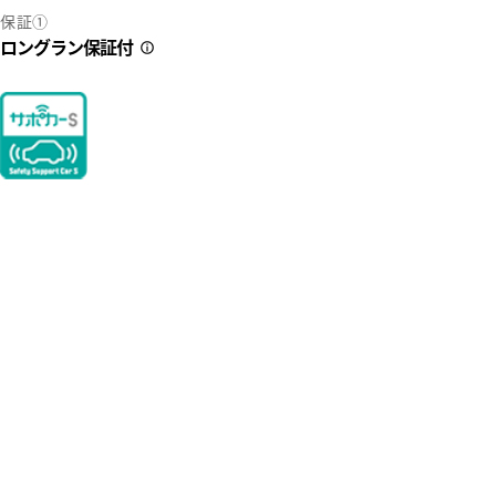
保証①
ロングラン保証付
2
35