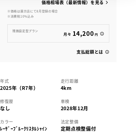
価格相場表（最新情報）を見る
※価格は展示店にて8月登録の場合
※消費税10%込み
View
残価設定型プラン
14,200
月々
円
支払総額とは
年式
走行距離
2025年（R7年）
4km
修復歴
車検
なし
2028年12月
カラー
法定整備
ﾚｰｻﾞｰﾌﾞﾙｰｸﾘｽﾀﾙｼｬｲﾝ
定期点検整備付