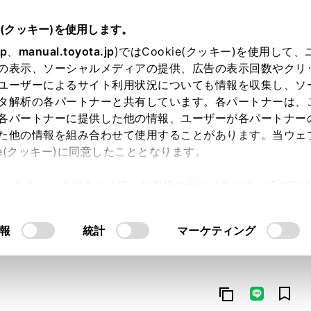
e(クッキー)を使用します。
jp
、
manual.toyota.jp
)ではCookie(クッキー)を使用して
の表示、ソーシャルメディアの提供、広告の表示回数やクリ
ユーザーによるサイト利用状況についても情報を収集し、ソ
タ解析の各パートナーと共有しています。各パートナーは、
各パートナーに提供した他の情報、ユーザーが各パートナー
た他の情報を組み合わせて使用することがあります。当ウェ
オンライン購入
お気に入り
保存した見積り
閲覧履歴
お住まいの地
ie(クッキー)に同意したこととなります。
許可」をクリックすることで、お客様のデバイスにすべてのCook
意したことになります。Cookie(クッキー)のオプトアウト
るにあたっては、当社の「
Cookie（クッキー）情報の取り
報
統計
マーケティング