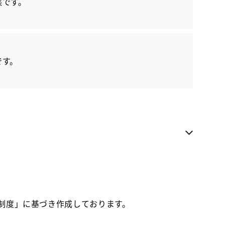
態です。
各種お問い合わせ
お気に入り追加
です。
カローラ栃木 日光今市店
県内への販売に限らせていただきます
お電話でのお問い合わせ
0288-21-2121
価制度」に基づき作成しております。