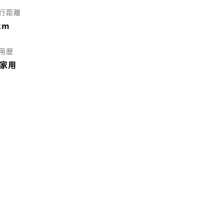
行距離
km
用歴
家用