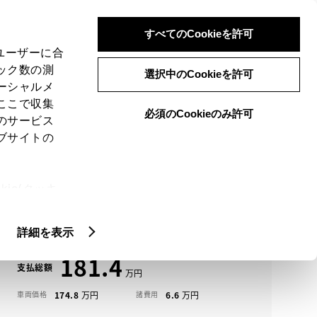
検索
メニュー
ログイン
すべてのCookieを許可
、ユーザーに合
ック数の測
選択中のCookieを許可
ーシャルメ
ここで収集
必須のCookieのみ許可
メニュー
のサービス
ブサイトの
域
未設定
ie(クッキ
アイコンについて
、設定の変
ムーヴ中古車一覧
扱いについ
詳細を表示
181.4
支払総額
174.8
6.6
車両価格
諸費用