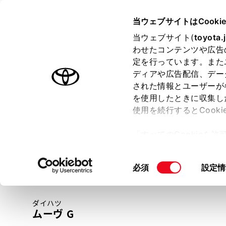
TOYOTA
当ウェブサイトはCooki
当ウェブサイト(
toyota.
わせたコンテンツや広告
ラインアップ
オーナーサポート
トピックス
定を行っています。また
ディアや広告配信、デー
トヨタ認定中古車
された情報とユーザーが
を使用したときに収集し
中古車を探す
トヨタ認定中古車の魅力
3つの買い方
使用を続行するとCook
「すべてのCookieを
ー)が保存されることに同
更、同意を撤回したりす
同
必須
設定情
て
」をご覧ください。
意
の
ダイハツ
選
ムーヴ G
択