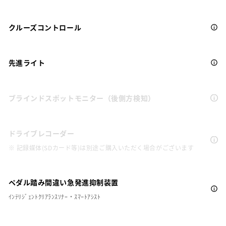
クルーズコントロール
先進ライト
ブラインドスポットモニター（後側方検知）
ドライブレコーダー
※ 記録媒体(SDカード等)は別途ご購入いただく場合がございます
ペダル踏み間違い急発進抑制装置
ｲﾝﾃﾘｼﾞｪﾝﾄｸﾘｱﾗﾝｽｿﾅｰ・ｽﾏｰﾄｱｼｽﾄ