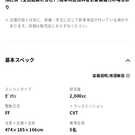
り
※ 記載内容とは別に、距離・年式に応じて新車保証が付いている場合が
あります。詳細は販売店におたずねください。
基本スペック
装備説明/用語解説
エンジンタイプ
排気量
ｶﾞｿﾘﾝ
2,000cc
駆動方式
トランスミッション
FF
CVT
全長×全幅×全高
乗車定員
474×185×166cm
5名