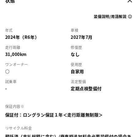
状態
装備説明/用語解説
年式
車検
2024年（R6年）
2027年7月
走行距離
修復歴
31,000km
なし
ワンオーナー
使用歴
○
自家用
試乗車
法定整備
-
定期点検整備付
保証内容※
保証付：ロングラン保証１年＜走行距離無制限＞
リサイクル料金
預託済（支払総額に含む）/廃車時追加料金必要装備付の場合あ