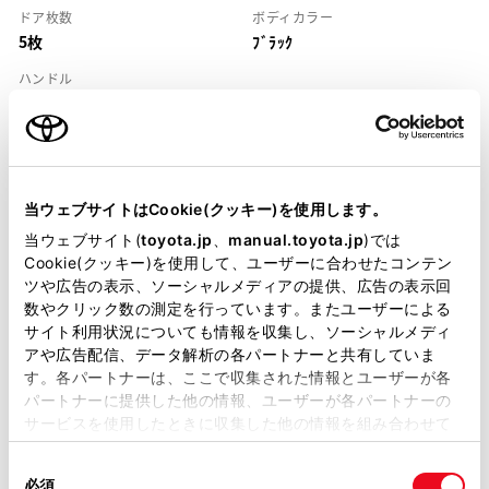
ドア枚数
ボディカラー
5枚
ﾌﾞﾗｯｸ
ハンドル
右
当ウェブサイトはCookie(クッキー)を使用します。
当ウェブサイト(
toyota.jp
、
manual.toyota.jp
)では
Cookie(クッキー)を使用して、ユーザーに合わせたコンテン
装備・仕様
ツや広告の表示、ソーシャルメディアの提供、広告の表示回
数やクリック数の測定を行っています。またユーザーによる
装備説明/用語解説
サイト利用状況についても情報を収集し、ソーシャルメディ
アや広告配信、データ解析の各パートナーと共有していま
基本装備
す。各パートナーは、ここで収集された情報とユーザーが各
パートナーに提供した他の情報、ユーザーが各パートナーの
サービスを使用したときに収集した他の情報を組み合わせて
使用することがあります。当ウェブサイトの使用を続行する
パワステ
同
とCookie(クッキー)に同意したこととなります。
必須