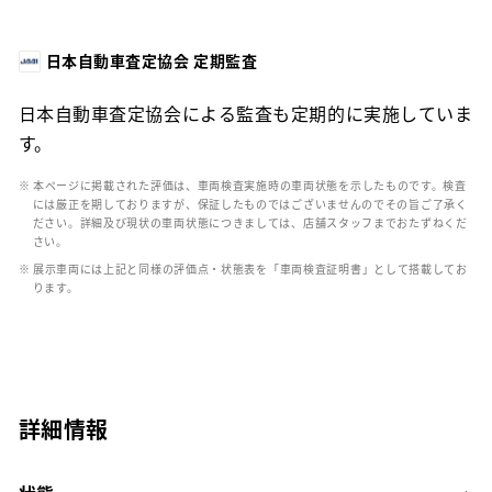
日本自動車査定協会 定期監査
日本自動車査定協会による監査も定期的に実施していま
す。
※ 本ページに掲載された評価は、車両検査実施時の車両状態を示したものです。検査
には厳正を期しておりますが、保証したものではございませんのでその旨ご了承く
ださい。詳細及び現状の車両状態につきましては、店舗スタッフまでおたずねくだ
さい。
※ 展示車両には上記と同様の評価点・状態表を「車両検査証明書」として搭載してお
ります。
詳細情報