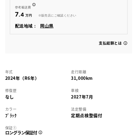
参考輸送費
7
.4
※販売店にご確認ください
配送地域：
岡山県
支払総額とは
年式
走行距離
2024年（R6年）
31,000km
修復歴
車検
なし
2027年7月
カラー
法定整備
ﾌﾞﾗｯｸ
定期点検整備付
保証①
ロングラン保証付