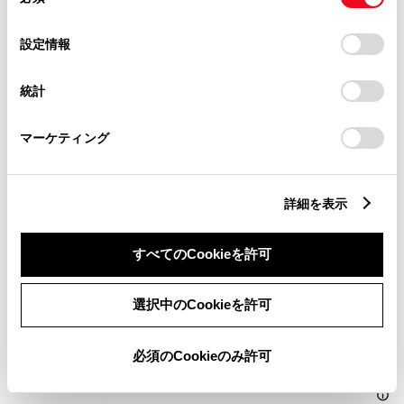
意
の
「すべてのCookieを許可」をクリックすることで、お客様の
選
デバイスにすべてのCookie(クッキー)が保存されることに同
パワーウィンドウ
設定情報
択
意したことになります。Cookie(クッキー)のオプトアウト、
設定の変更、同意を撤回したりするにあたっては、当社の
統計
「
Cookie（クッキー）情報の取り扱いについて
」をご覧くだ
ABS
さい。
マーケティング
横滑防止装置
詳細を表示
キーレス
すべてのCookieを許可
：ｽﾏｰﾄｷ-
選択中のCookieを許可
リモコンスターター
必須のCookieのみ許可
ETC