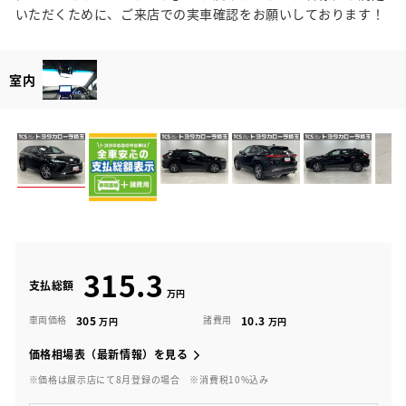
いただくために、ご来店での実車確認をお願いしております！
室内
315.3
支払総額
305
10.3
車両価格
諸費用
価格相場表（最新情報）を見る
※価格は展示店にて8月登録の場合
※消費税10%込み