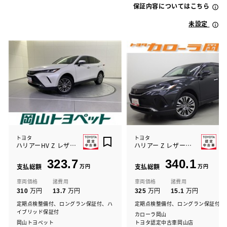
保証内容についてはこちら
未設定
トヨタ
トヨタ
ハリアーHV Z レザーパッケージ
ハリアー Z レザーパッケージ
323.7
340.1
支払総額
万円
支払総額
万円
車両価格
諸費用
車両価格
諸費用
万円
万円
万円
万円
310
13.7
325
15.1
定期点検整備付、ロングラン保証付、ハ
定期点検整備付、ロングラン保証付
イブリッド保証付
カローラ岡山
岡山トヨペット
トヨタ認定中古車岡山店