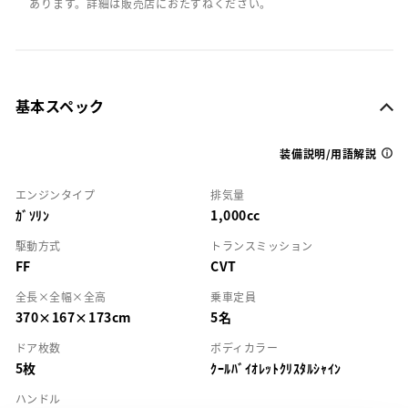
あります。詳細は販売店におたずねください。
基本スペック
装備説明/用語解説
エンジンタイプ
排気量
ｶﾞｿﾘﾝ
1,000cc
駆動方式
トランスミッション
FF
CVT
全長×全幅×全高
乗車定員
370×167×173cm
5名
ドア枚数
ボディカラー
5枚
ｸｰﾙﾊﾞｲｵﾚｯﾄｸﾘｽﾀﾙｼｬｲﾝ
ハンドル