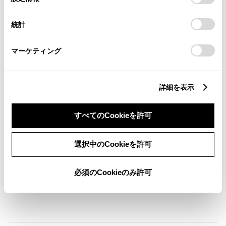
択
意したことになります。Cookie(クッキー)のオプトアウト、
設定の変更、同意を撤回したりするにあたっては、当社の
ABS
統計
「
Cookie（クッキー）情報の取り扱いについて
」をご覧くだ
さい。
マーケティング
横滑防止装置
詳細を表示
キーレス
：ｽﾏｰﾄｷ-
すべてのCookieを許可
リモコンスターター
選択中のCookieを許可
ETC
必須のCookieのみ許可
※ セットアップ費用は別途申し受けます