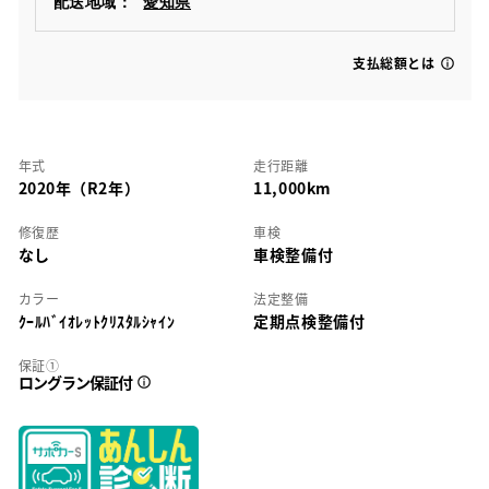
配送地域：
愛知県
支払総額とは
年式
走行距離
2020年（R2年）
11,000km
修復歴
車検
なし
車検整備付
カラー
法定整備
ｸｰﾙﾊﾞｲｵﾚｯﾄｸﾘｽﾀﾙｼｬｲﾝ
定期点検整備付
保証①
ロングラン保証付