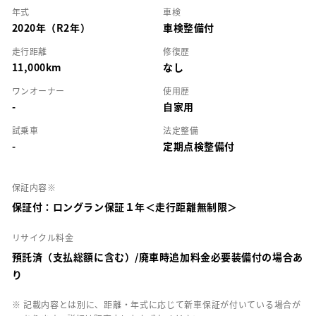
年式
車検
2020年（R2年）
車検整備付
走行距離
修復歴
11,000km
なし
ワンオーナー
使用歴
-
自家用
試乗車
法定整備
-
定期点検整備付
保証内容※
保証付：ロングラン保証１年＜走行距離無制限＞
リサイクル料金
預託済（支払総額に含む）/廃車時追加料金必要装備付の場合あ
り
※ 記載内容とは別に、距離・年式に応じて新車保証が付いている場合が