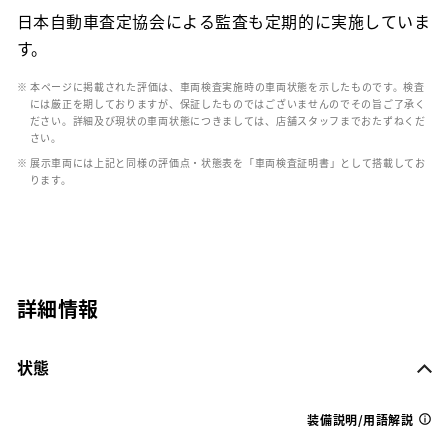
日本自動車査定協会による監査も定期的に実施していま
す。
※ 本ページに掲載された評価は、車両検査実施時の車両状態を示したものです。検査
には厳正を期しておりますが、保証したものではございませんのでその旨ご了承く
ださい。詳細及び現状の車両状態につきましては、店舗スタッフまでおたずねくだ
さい。
※ 展示車両には上記と同様の評価点・状態表を「車両検査証明書」として搭載してお
ります。
詳細情報
状態
装備説明/用語解説