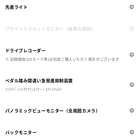
先進ライト
ブラインドスポットモニター（後側方検知）
ドライブレコーダー
※ 記録媒体(SDカード等)は別途ご購入いただく場合がございます
ペダル踏み間違い急発進抑制装置
ｲﾝﾃﾘｼﾞｪﾝﾄｸﾘｱﾗﾝｽｿﾅｰ・ｽﾏｰﾄｱｼｽﾄ
パノラミックビューモニター（全周囲カメラ）
バックモニター