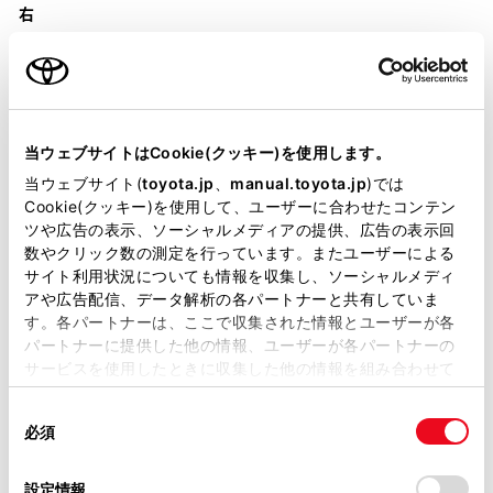
右
当ウェブサイトはCookie(クッキー)を使用します。
装備・仕様
当ウェブサイト(
toyota.jp
、
manual.toyota.jp
)では
Cookie(クッキー)を使用して、ユーザーに合わせたコンテン
ツや広告の表示、ソーシャルメディアの提供、広告の表示回
装備説明/用語解説
数やクリック数の測定を行っています。またユーザーによる
サイト利用状況についても情報を収集し、ソーシャルメディ
基本装備
アや広告配信、データ解析の各パートナーと共有していま
す。各パートナーは、ここで収集された情報とユーザーが各
パートナーに提供した他の情報、ユーザーが各パートナーの
サービスを使用したときに収集した他の情報を組み合わせて
パワステ
使用することがあります。当ウェブサイトの使用を続行する
同
とCookie(クッキー)に同意したこととなります。
必須
意
パワーウィンドウ
の
「すべてのCookieを許可」をクリックすることで、お客様の
選
デバイスにすべてのCookie(クッキー)が保存されることに同
設定情報