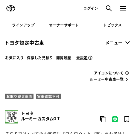
TOYOTA
検索
メニュ
ログイン
ラインアップ
オーナーサポート
トピックス
トヨタ認定中古車
メニュー
未設定
お気に入り
保存した見積り
閲覧履歴
アイコンについて
ルーミー中古車一覧
トヨタ
ルーミー カスタムG-T
ＴＣＳではすべてのお客様に『ワクワク』と『喜』をお届けし