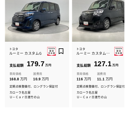
トヨタ
トヨタ
ルーミー カスタムG
ルーミー カスタムG S
179.7
127.1
支払総額
万円
支払総額
万円
車両価格
諸費用
車両価格
諸費用
万円
万円
万円
万円
168.8
10.9
116
11.1
定期点検整備付、ロングラン保証付
定期点検整備付、ロングラン保証付
カローラ名古屋
カローラ名古屋
Ｕ－Ｃａｒ日進竹の山
Ｕ－Ｃａｒ日進竹の山