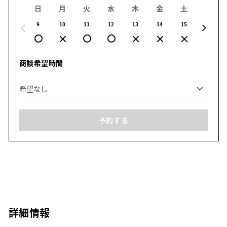
日
月
火
水
木
金
土
日
9
10
11
12
13
14
15
16
商談希望時間
予約する
詳細情報