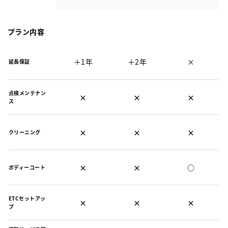
プラン内容
＋1年
＋2年
×
延長保証
点検メンテナン
×
×
×
ス
×
×
×
クリーニング
×
×
○
ボディーコート
ETCセットアッ
×
×
×
プ