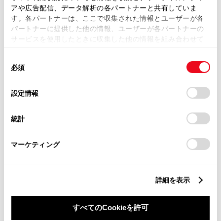
アや広告配信、データ解析の各パートナーと共有していま
す。各パートナーは、ここで収集された情報とユーザーが各
パートナーに提供した他の情報、ユーザーが各パートナーの
サービスを使用したときに収集した他の情報を組み合わせて
外装
使用することがあります。当ウェブサイトの使用を続行する
同
とCookie(クッキー)に同意したこととなります。
必須
意
内装
の
「すべてのCookieを許可」をクリックすることで、お客様の
選
デバイスにすべてのCookie(クッキー)が保存されることに同
設定情報
択
意したことになります。Cookie(クッキー)のオプトアウト、
ナビ・オーディオ
設定の変更、同意を撤回したりするにあたっては、当社の
統計
「
Cookie（クッキー）情報の取り扱いについて
」をご覧くだ
さい。
その他
マーケティング
詳細を表示
店舗管理ナンバー【334025519223】
車台番号（下3桁）【785】
すべてのCookieを許可
※ 支払総額には、車両価格の他、保険料、税金、登録などに伴う費用な