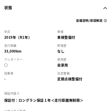
状態
装備説明/用語解説
年式
車検
2019年（R1年）
車検整備付
走行距離
修復歴
33,000km
なし
ワンオーナー
使用歴
○
自家用
試乗車
法定整備
-
定期点検整備付
保証内容※
保証付：ロングラン保証１年＜走行距離無制限＞
リサイクル料金