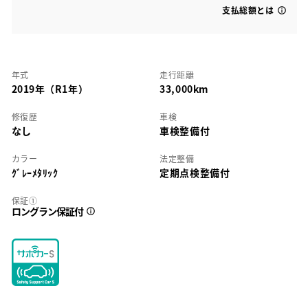
支払総額とは
年式
走行距離
2019年（R1年）
33,000km
修復歴
車検
なし
車検整備付
カラー
法定整備
ｸﾞﾚｰﾒﾀﾘｯｸ
定期点検整備付
保証①
ロングラン保証付