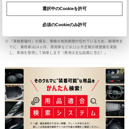
ど、購入の際に必要な全ての費用が含まれております。
選択中のCookieを許可
※ 「定期点検整備なし(要整備箇所あり)」の場合、整備箇所につきまし
ては、販売店へお問い合わせください。
必須のCookieのみ許可
※ 「修復歴あり」の場合、修復部位の詳細につきましては、販売店へお
問い合わせください。
※ 「車検整備付」の場合、車検の有効期限が切れているため、納車時ま
でに、乗用車は24ヵ月、商用車などは12ヵ月定期点検整備を実施
し、車検を取得して納車します（費用は支払総額に含む）。