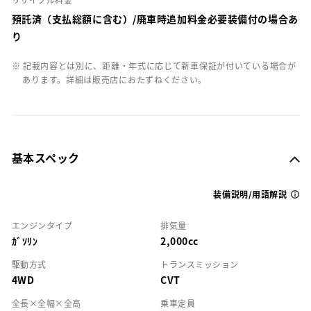
預託済（支払総額に含む）/廃車時追加料金必要装備付の場合あ
り
※ 記載内容とは別に、距離・年式に応じて新車保証が付いている場合が
あります。詳細は販売店におたずねください。
基本スペック
装備説明/用語解説
エンジンタイプ
排気量
ｶﾞｿﾘﾝ
2,000cc
駆動方式
トランスミッション
4WD
CVT
全長×全幅×全高
乗車定員