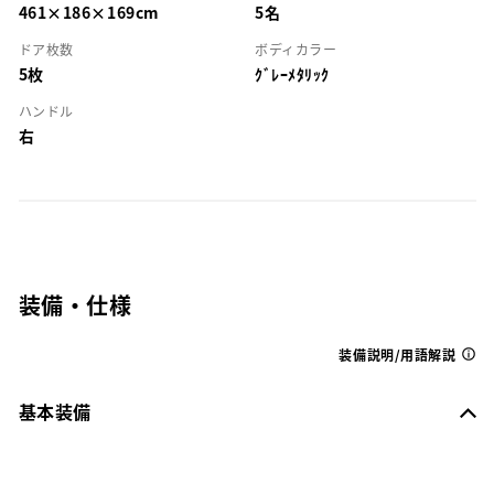
461×186×169cm
5名
ドア枚数
ボディカラー
5枚
ｸﾞﾚｰﾒﾀﾘｯｸ
ハンドル
右
装備・仕様
装備説明/用語解説
基本装備