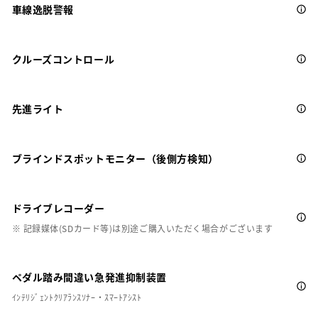
車線逸脱警報
クルーズコントロール
先進ライト
ブラインドスポットモニター（後側方検知）
ドライブレコーダー
※ 記録媒体(SDカード等)は別途ご購入いただく場合がございます
ペダル踏み間違い急発進抑制装置
ｲﾝﾃﾘｼﾞｪﾝﾄｸﾘｱﾗﾝｽｿﾅｰ・ｽﾏｰﾄｱｼｽﾄ