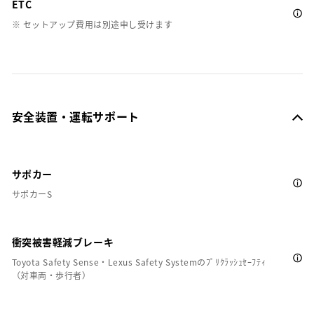
ETC
※ セットアップ費用は別途申し受けます
安全装置・運転サポート
サポカー
サポカーS
衝突被害軽減ブレーキ
Toyota Safety Sense・Lexus Safety Systemのﾌﾟﾘｸﾗｯｼｭｾｰﾌﾃｨ
（対車両・歩行者）