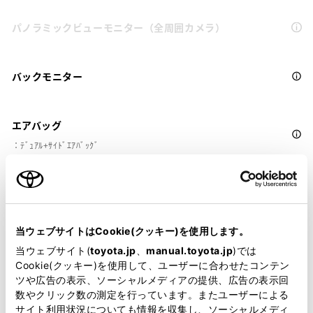
パノラミックビューモニター（全周囲カメラ）
バックモニター
エアバッグ
：ﾃﾞｭｱﾙ+ｻｲﾄﾞｴｱﾊﾞｯｸﾞ
※ グレードによって予防安全装置の設定が異なる場合があります。
※ グレードや予防安全装置の設定によって同じ車種でも安全運転サポー
ト車の区分が異なる場合があります。
当ウェブサイトはCookie(クッキー)を使用します。
※ 予防安全装置の各機能の作動には、速度や対象物等の条件がありま
当ウェブサイト(
toyota.jp
、
manual.toyota.jp
)では
す。また、道路状況、車両状態、天候等により作動しない場合があり
Cookie(クッキー)を使用して、ユーザーに合わせたコンテン
ます。詳しくは、販売店スタッフにおたずねください。
ツや広告の表示、ソーシャルメディアの提供、広告の表示回
※ 予防安全装置はドライバーの安全運転を支援するためのものです。機
数やクリック数の測定を行っています。またユーザーによる
能を過信せず、安全運転を心掛けてください。
サイト利用状況についても情報を収集し、ソーシャルメディ