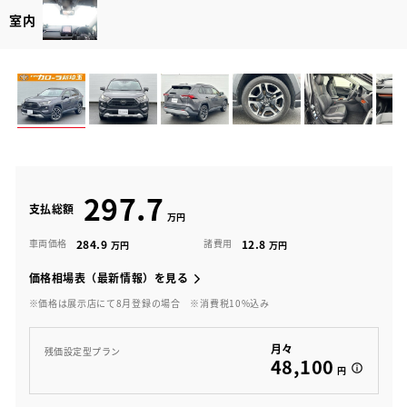
室内
297.7
支払総額
284.9
12.8
車両価格
諸費用
価格相場表（最新情報）を見る
※価格は展示店にて8月登録の場合
※消費税10%込み
月々
残価設定型プラン
48,100
円