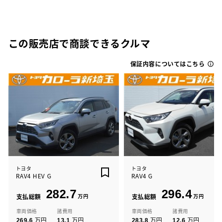
この販売店で商談できるクルマ
保証内容についてはこちら
トヨタ
トヨタ
RAV4 HEV G
RAV4 G
282.7
296.4
支払総額
万円
支払総額
万円
車両価格
諸費用
車両価格
諸費用
万円
万円
万円
万円
269.6
13.1
283.8
12.6