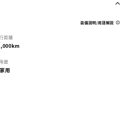
各種お問い合わせ
装備説明/用語解説
お気に入り追加
行距離
カローラ千葉 木更津マイカーセンター
1,000km
近隣都道府県への販売に限らせていただきます
お電話でのお問い合わせ
用歴
0438-36-6021
家用