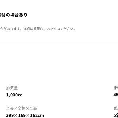
備付の場合あり
場合があります。詳細は販売店におたずねください。
排気量
駆
1,000cc
4
全長×全幅×全高
乗
399×169×162cm
5