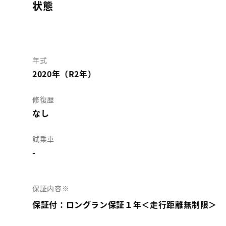
状態
年式
2020年（R2年）
修復歴
なし
試乗車
-
保証内容※
保証付：ロングラン保証１年＜走行距離無制限＞