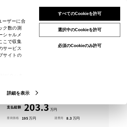
検索
メニュー
ログイン
すべてのCookieを許可
、ユーザーに合
ック数の測
選択中のCookieを許可
ーシャルメ
ここで収集
必須のCookieのみ許可
メニュー
のサービス
ブサイトの
域
未設定
ie(クッキ
アイコンについて
、設定の変
ライズ中古車一覧
扱いについ
詳細を表示
203.3
支払総額
195
8.3
車両価格
諸費用