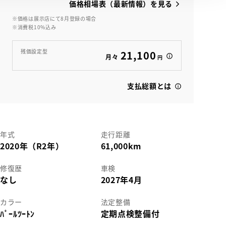
価格相場表（最新情報）を見る
※価格は展示店にて8月登録の場合
※消費税10%込み
残価設定型
21,100
月々
円
支払総額とは
年式
走行距離
2020年（R2年）
61,000km
修復歴
車検
なし
2027年4月
カラー
法定整備
ﾊﾟｰﾙﾂｰﾄﾝ
定期点検整備付