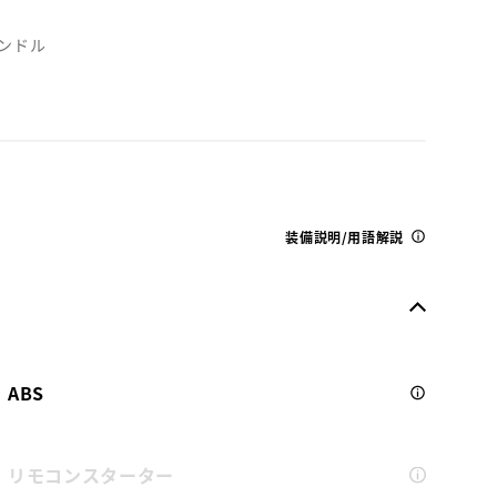
ンドル
装備説明/用語解説
ABS
リモコンスターター