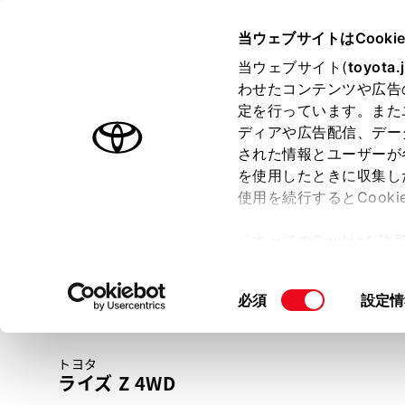
TOYOTA
当ウェブサイトはCooki
当ウェブサイト(
toyota.
わせたコンテンツや広告
ラインアップ
オーナーサポート
トピックス
定を行っています。また
ディアや広告配信、デー
トヨタ認定中古車
された情報とユーザーが
を使用したときに収集し
中古車を探す
トヨタ認定中古車の魅力
3つの買い方
使用を続行するとCook
「すべてのCookieを
ー)が保存されることに同
更、同意を撤回したりす
同
必須
設定情
て
」をご覧ください。
意
の
トヨタ
選
ライズ Z 4WD
択