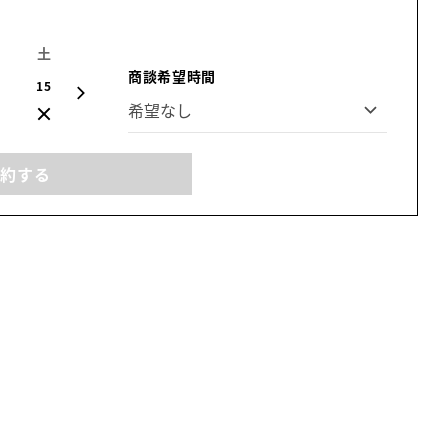
土
日
月
火
水
木
金
商談希望時間
15
16
17
18
19
20
21
予約する