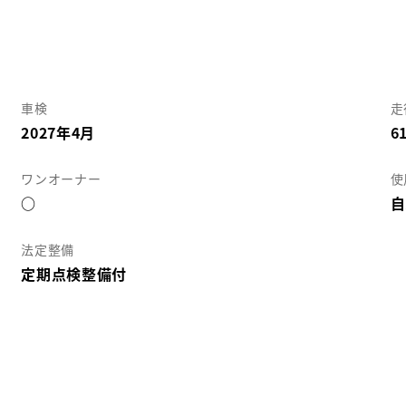
車検
走
2027年4月
6
ワンオーナー
使
○
自
法定整備
定期点検整備付