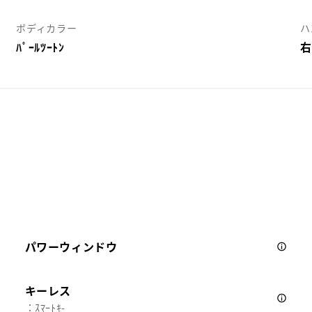
ボディカラー
ハ
ﾊﾟｰﾙﾂｰﾄﾝ
右
パワーウィンドウ
キーレス
：ｽﾏｰﾄｷ-