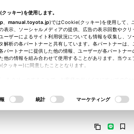
e(クッキー)を使用します。
jp
、
manual.toyota.jp
)ではCookie(クッキー)を使用して
の表示、ソーシャルメディアの提供、広告の表示回数やクリ
ユーザーによるサイト利用状況についても情報を収集し、ソ
タ解析の各パートナーと共有しています。各パートナーは、
各パートナーに提供した他の情報、ユーザーが各パートナー
た他の情報を組み合わせて使用することがあります。当ウェ
オンライン購入
お気に入り
保存した見積り
閲覧履歴
お住まいの地
ie(クッキー)に同意したこととなります。
許可」をクリックすることで、お客様のデバイスにすべてのCook
意したことになります。Cookie(クッキー)のオプトアウト
るにあたっては、当社の「
Cookie（クッキー）情報の取り
報
統計
マーケティング