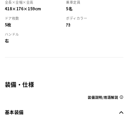
全長×全幅×全高
乗車定員
418×176×159cm
5名
ドア枚数
ボディカラー
5枚
ｱｶ
ハンドル
右
装備・仕様
装備説明/用語解説
基本装備