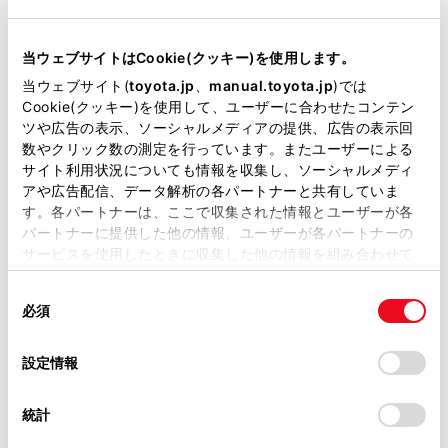
車線逸脱警報
当ウェブサイトはCookie(クッキー)を使用します。
当ウェブサイト(
toyota.jp
、
manual.toyota.jp
)では
クルーズコントロール
Cookie(クッキー)を使用して、ユーザーに合わせたコンテン
ツや広告の表示、ソーシャルメディアの提供、広告の表示回
数やクリック数の測定を行っています。またユーザーによる
サイト利用状況についても情報を収集し、ソーシャルメディ
先進ライト
アや広告配信、データ解析の各パートナーと共有していま
す。各パートナーは、ここで収集された情報とユーザーが各
パートナーに提供した他の情報、ユーザーが各パートナーの
ブラインドスポットモニター（後側方検知）
サービスを使用したときに収集した他の情報を組み合わせて
使用することがあります。当ウェブサイトの使用を続行する
同
とCookie(クッキー)に同意したこととなります。
ドライブレコーダー
必須
意
の
「すべてのCookieを許可」をクリックすることで、お客様の
※ 記録媒体(SDカード等)は別途ご購入いただく場合がございます
選
デバイスにすべてのCookie(クッキー)が保存されることに同
設定情報
択
意したことになります。Cookie(クッキー)のオプトアウト、
設定の変更、同意を撤回したりするにあたっては、当社の
ペダル踏み間違い急発進抑制装置
統計
「
Cookie（クッキー）情報の取り扱いについて
」をご覧くだ
ｲﾝﾃﾘｼﾞｪﾝﾄｸﾘｱﾗﾝｽｿﾅｰ・ｽﾏｰﾄｱｼｽﾄ
さい。