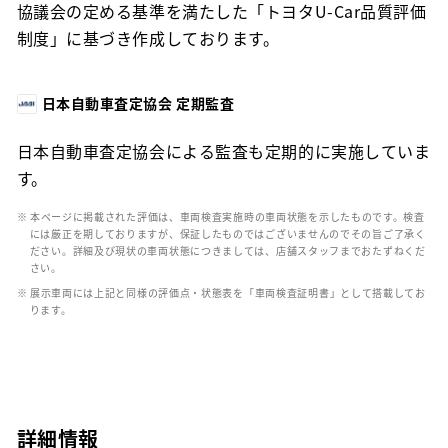
協議会の定める基準を満たした「トヨタU-Car品質評価
制度」に基づき作成しております。
日本自動車査定協会 定期監査
日本自動車査定協会による監査も定期的に実施していま
す。
※ 本ページに掲載された評価は、車両検査実施時の車両状態を示したものです。検査
には厳正を期しておりますが、保証したものではございませんのでその旨ご了承く
ださい。詳細及び現状の車両状態につきましては、店舗スタッフまでおたずねくだ
さい。
※ 展示車両には上記と同様の評価点・状態表を「車両検査証明書」として搭載してお
ります。
詳細情報