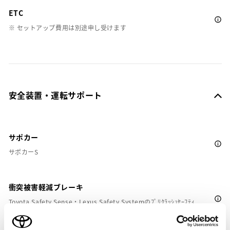
ETC
※ セットアップ費用は別途申し受けます
安全装置・運転サポート
サポカー
サポカーS
衝突被害軽減ブレーキ
Toyota Safety Sense・Lexus Safety Systemのﾌﾟﾘｸﾗｯｼｭｾｰﾌﾃｨ
（対車両・歩行者）