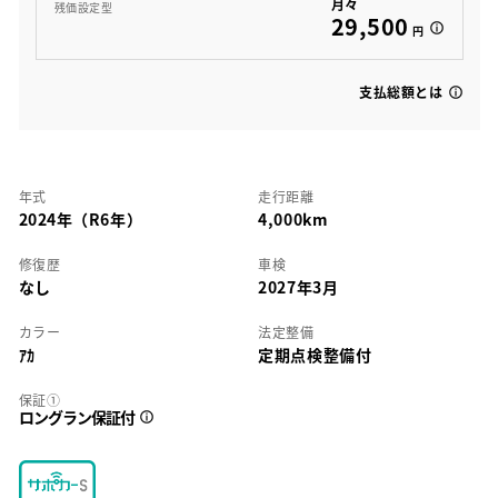
月々
残価設定型
29,500
円
支払総額とは
年式
走行距離
2024年（R6年）
4,000km
修復歴
車検
なし
2027年3月
カラー
法定整備
ｱｶ
定期点検整備付
保証①
ロングラン保証付