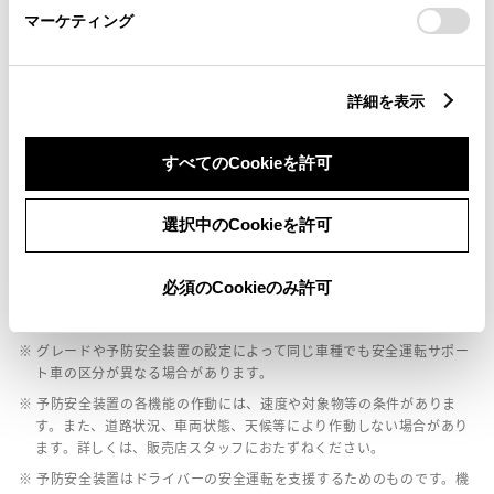
マーケティング
パノラミックビューモニター（全周囲カメラ）
詳細を表示
バックモニター
すべてのCookieを許可
エアバッグ
選択中のCookieを許可
：ﾃﾞｭｱﾙ+ｻｲﾄﾞｴｱﾊﾞｯｸﾞ
必須のCookieのみ許可
※ グレードによって予防安全装置の設定が異なる場合があります。
※ グレードや予防安全装置の設定によって同じ車種でも安全運転サポー
ト車の区分が異なる場合があります。
※ 予防安全装置の各機能の作動には、速度や対象物等の条件がありま
す。また、道路状況、車両状態、天候等により作動しない場合があり
ます。詳しくは、販売店スタッフにおたずねください。
※ 予防安全装置はドライバーの安全運転を支援するためのものです。機