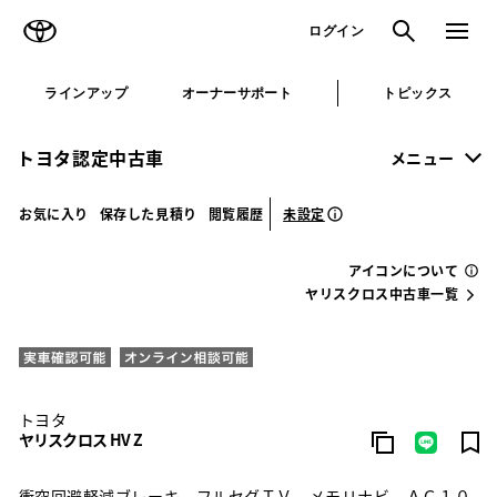
TOYOTA
検索
メニュ
ログイン
ラインアップ
オーナーサポート
トピックス
トヨタ認定中古車
メニュー
未設定
お気に入り
保存した見積り
閲覧履歴
アイコンについて
ヤリスクロス中古車一覧
トヨタ
ヤリスクロス HV Z
衝突回避軽減ブレーキ フルセグＴＶ メモリナビ ＡＣ１０