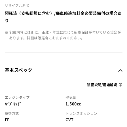
リサイクル料金
預託済（支払総額に含む）/廃車時追加料金必要装備付の場合あ
り
※ 記載内容とは別に、距離・年式に応じて新車保証が付いている場合が
あります。詳細は販売店におたずねください。
基本スペック
装備説明/用語解説
エンジンタイプ
排気量
ﾊｲﾌﾞﾘｯﾄﾞ
1,500cc
駆動方式
トランスミッション
FF
CVT