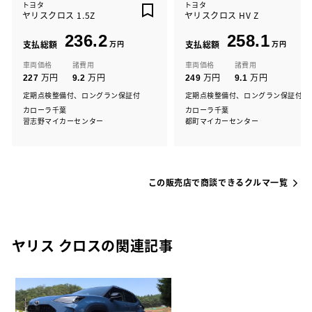
トヨタ
トヨタ
ヤリスクロス 1.5Z
ヤリスクロス HV Z
236.2
258.1
支払総額
万円
支払総額
万円
車両価格
諸費用
車両価格
諸費用
万円
万円
万円
万円
227
9.2
249
9.1
定期点検整備付、ロングラン保証付
定期点検整備付、ロングラン保証付
カローラ千葉
カローラ千葉
習志野マイカーセンター
都町マイカーセンター
この販売店で商談できるクルマ一覧
ヤリス クロスの関連記事