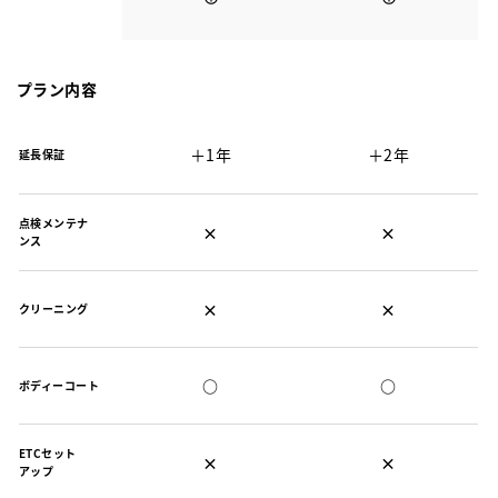
プラン内容
＋1年
＋2年
延長保証
点検メンテナ
×
×
ンス
×
×
クリーニング
○
○
ボディーコート
ETCセット
×
×
アップ