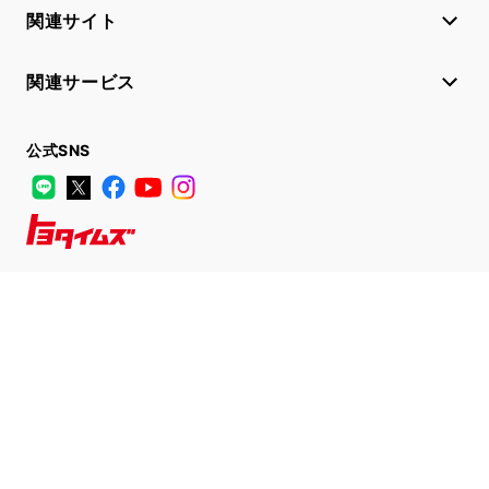
関連サイト
関連サービス
公式SNS
LINE
X
Facebook
YouTube
Instagram
トヨタイムズ
TOYOTA Mail Magazine
登録はこちら
サイトマップ
サイト利用について
個人情報の取扱いについて
TOYOTAアカウント利用規約
反社会的勢力に対する基本方針
企業情報
リコール情報