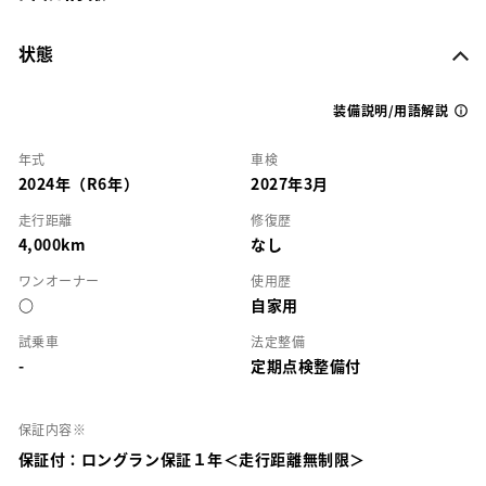
状態
装備説明/用語解説
年式
車検
2024年（R6年）
2027年3月
走行距離
修復歴
4,000km
なし
ワンオーナー
使用歴
○
自家用
試乗車
法定整備
-
定期点検整備付
保証内容※
保証付：ロングラン保証１年＜走行距離無制限＞