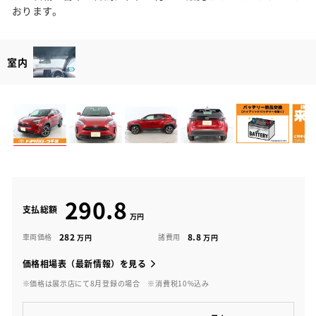
おります。
室内
290.8
支払総額
282
8.8
車両価格
諸費用
価格相場表（最新情報）を見る
※価格は展示店にて8月登録の場合
※消費税10%込み