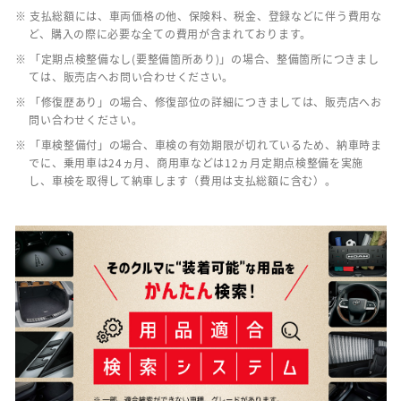
※ 支払総額には、車両価格の他、保険料、税金、登録などに伴う費用な
ど、購入の際に必要な全ての費用が含まれております。
※ 「定期点検整備なし(要整備箇所あり)」の場合、整備箇所につきまし
ては、販売店へお問い合わせください。
※ 「修復歴あり」の場合、修復部位の詳細につきましては、販売店へお
問い合わせください。
※ 「車検整備付」の場合、車検の有効期限が切れているため、納車時ま
でに、乗用車は24ヵ月、商用車などは12ヵ月定期点検整備を実施
し、車検を取得して納車します（費用は支払総額に含む）。