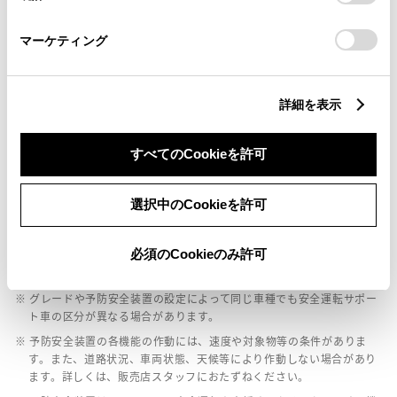
ｲﾝﾃﾘｼﾞｪﾝﾄｸﾘｱﾗﾝｽｿﾅｰ・ｽﾏｰﾄｱｼｽﾄ
さい。
マーケティング
パノラミックビューモニター（全周囲カメラ）
詳細を表示
バックモニター
すべてのCookieを許可
エアバッグ
選択中のCookieを許可
：ﾃﾞｭｱﾙ+ｻｲﾄﾞｴｱﾊﾞｯｸﾞ
必須のCookieのみ許可
※ グレードによって予防安全装置の設定が異なる場合があります。
※ グレードや予防安全装置の設定によって同じ車種でも安全運転サポー
ト車の区分が異なる場合があります。
※ 予防安全装置の各機能の作動には、速度や対象物等の条件がありま
す。また、道路状況、車両状態、天候等により作動しない場合があり
ます。詳しくは、販売店スタッフにおたずねください。