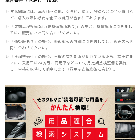
※ 支払総額には、車両価格の他、保険料、税金、登録などに伴う費用な
ど、購入の際に必要な全ての費用が含まれております。
※ 「定期点検整備なし(要整備箇所あり)」の場合、整備箇所につきまし
ては、販売店へお問い合わせください。
※ 「修復歴あり」の場合、修復部位の詳細につきましては、販売店へお
問い合わせください。
※ 「車検整備付」の場合、車検の有効期限が切れているため、納車時ま
でに、乗用車は24ヵ月、商用車などは12ヵ月定期点検整備を実施
し、車検を取得して納車します（費用は支払総額に含む）。