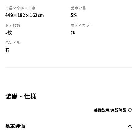
全長×全幅×全高
乗車定員
449×182×162cm
5名
ドア枚数
ボディカラー
5枚
ｸﾛ
ハンドル
右
装備・仕様
装備説明/用語解説
基本装備