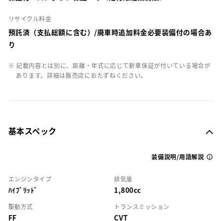
リサイクル料金
預託済（支払総額に含む）/廃車時追加料金必要装備付の場合あ
り
※ 記載内容とは別に、距離・年式に応じて新車保証が付いている場合が
あります。詳細は販売店におたずねください。
基本スペック
装備説明/用語解説
エンジンタイプ
排気量
ﾊｲﾌﾞﾘｯﾄﾞ
1,800cc
駆動方式
トランスミッション
FF
CVT