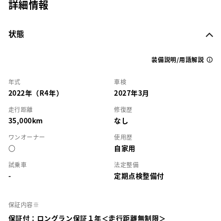
詳細情報
状態
装備説明/用語解説
年式
車検
2022年（R4年）
2027年3月
走行距離
修復歴
35,000km
なし
ワンオーナー
使用歴
○
自家用
試乗車
法定整備
-
定期点検整備付
保証内容※
保証付：ロングラン保証１年＜走行距離無制限＞