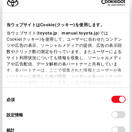
車線逸脱警報
当ウェブサイトはCookie(クッキー)を使用します。
当ウェブサイト(
toyota.jp
、
manual.toyota.jp
)では
クルーズコントロール
Cookie(クッキー)を使用して、ユーザーに合わせたコンテン
ツや広告の表示、ソーシャルメディアの提供、広告の表示回
数やクリック数の測定を行っています。またユーザーによる
先進ライト
サイト利用状況についても情報を収集し、ソーシャルメディ
アや広告配信、データ解析の各パートナーと共有していま
す。各パートナーは、ここで収集された情報とユーザーが各
パートナーに提供した他の情報、ユーザーが各パートナーの
ブラインドスポットモニター（後側方検知）
サービスを使用したときに収集した他の情報を組み合わせて
使用することがあります。当ウェブサイトの使用を続行する
同
とCookie(クッキー)に同意したこととなります。
ドライブレコーダー
必須
意
※ 記録媒体(SDカード等)は別途ご購入いただく場合がございます
の
「すべてのCookieを許可」をクリックすることで、お客様の
選
デバイスにすべてのCookie(クッキー)が保存されることに同
設定情報
択
意したことになります。Cookie(クッキー)のオプトアウト、
ペダル踏み間違い急発進抑制装置
設定の変更、同意を撤回したりするにあたっては、当社の
統計
「
Cookie（クッキー）情報の取り扱いについて
」をご覧くだ