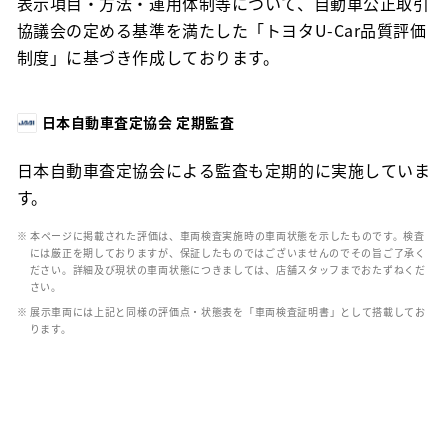
表示項目・方法・運用体制等について、自動車公正取引
協議会の定める基準を満たした「トヨタU-Car品質評価
制度」に基づき作成しております。
日本自動車査定協会 定期監査
日本自動車査定協会による監査も定期的に実施していま
す。
※ 本ページに掲載された評価は、車両検査実施時の車両状態を示したものです。検査
には厳正を期しておりますが、保証したものではございませんのでその旨ご了承く
ださい。詳細及び現状の車両状態につきましては、店舗スタッフまでおたずねくだ
さい。
※ 展示車両には上記と同様の評価点・状態表を「車両検査証明書」として搭載してお
ります。