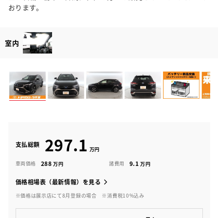
おります。
室内
297.1
支払総額
288
9.1
車両価格
諸費用
価格相場表（最新情報）を見る
※価格は展示店にて8月登録の場合
※消費税10%込み