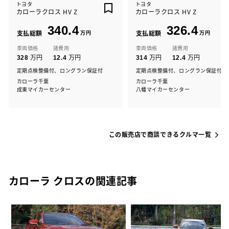
トヨタ
トヨタ
カローラクロス HV Z
カローラクロス HV Z
340.4
326.4
支払総額
万円
支払総額
万円
車両価格
諸費用
車両価格
諸費用
万円
万円
万円
万円
328
12.4
314
12.4
定期点検整備付、ロングラン保証付
定期点検整備付、ロングラン保証付
カローラ千葉
カローラ千葉
成東マイカーセンター
八幡マイカーセンター
この販売店で商談できるクルマ一覧
カローラ クロスの関連記事
ィ