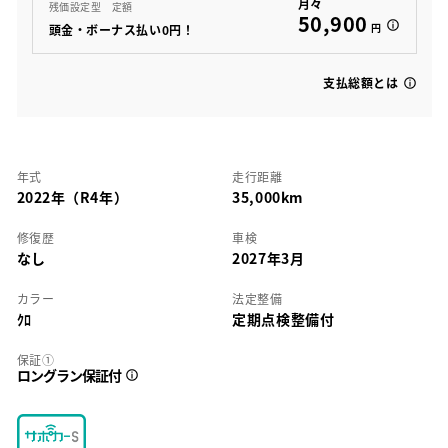
月々
残価設定型 定額
50,900
円
頭金・ボーナス払い0円！
支払総額とは
年式
走行距離
2022年（R4年）
35,000km
修復歴
車検
なし
2027年3月
カラー
法定整備
ｸﾛ
定期点検整備付
保証①
ロングラン保証付