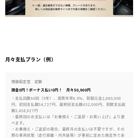
月々支払プラン（例）
残価設定型 定額
頭金0円！ボーナス払い0円！ 月々50,900円
・支払回数60回（5年）、実質年率6.5%、割賦元金2,880,000
円、初回支払額54,727円、最終回支払額432,000円、割賦支払総
額3,438,927円
・最終回のお支払いは「お乗換え・ご返却・お買い上げ」より選
べます。
・お乗換え・ご返却の場合、最終月の支払いは不要ですが、その
際の車両状態（走行距離・内外装等）が事前に定めた規定外であ