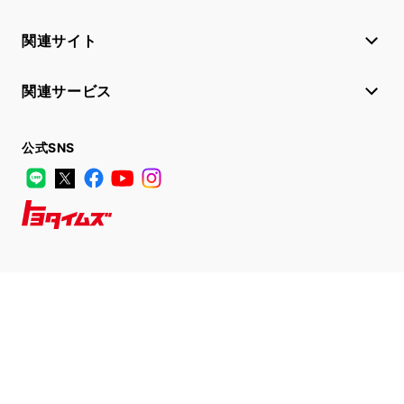
関連サイト
関連サービス
公式SNS
LINE
X
Facebook
YouTube
Instagram
トヨタイムズ
TOYOTA Mail Magazine
登録はこちら
サイトマップ
サイト利用について
個人情報の取扱いについて
TOYOTAアカウント利用規約
反社会的勢力に対する基本方針
企業情報
リコール情報