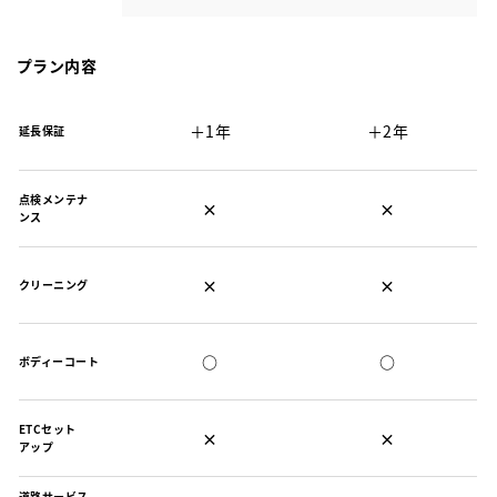
プラン内容
＋1年
＋2年
延長保証
点検メンテナ
×
×
ンス
×
×
クリーニング
○
○
ボディーコート
ETCセット
×
×
アップ
道路サービス