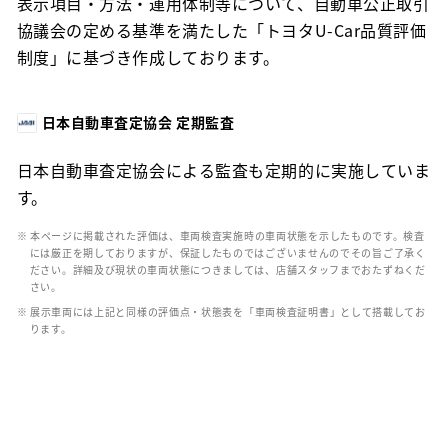
表示項目・方法・運用体制等について、自動車公正取引
協議会の定める基準を満たした「トヨタU-Car品質評価
制度」に基づき作成しております。
日本自動車査定協会 定期監査
日本自動車査定協会による監査も定期的に実施していま
す。
※ 本ページに掲載された評価は、車両検査実施時の車両状態を示したものです。検査
には厳正を期しておりますが、保証したものではございませんのでその旨ご了承く
ださい。詳細及び現状の車両状態につきましては、店舗スタッフまでおたずねくだ
さい。
※ 展示車両には上記と同様の評価点・状態表を「車両検査証明書」として搭載してお
ります。