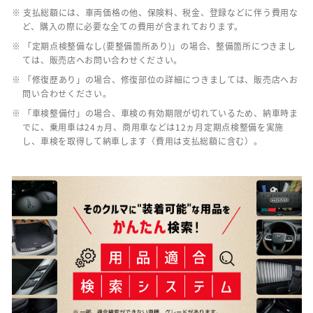
※ 支払総額には、車両価格の他、保険料、税金、登録などに伴う費用な
ど、購入の際に必要な全ての費用が含まれております。
※ 「定期点検整備なし(要整備箇所あり)」の場合、整備箇所につきまし
ては、販売店へお問い合わせください。
※ 「修復歴あり」の場合、修復部位の詳細につきましては、販売店へお
問い合わせください。
※ 「車検整備付」の場合、車検の有効期限が切れているため、納車時ま
でに、乗用車は24ヵ月、商用車などは12ヵ月定期点検整備を実施
し、車検を取得して納車します（費用は支払総額に含む）。