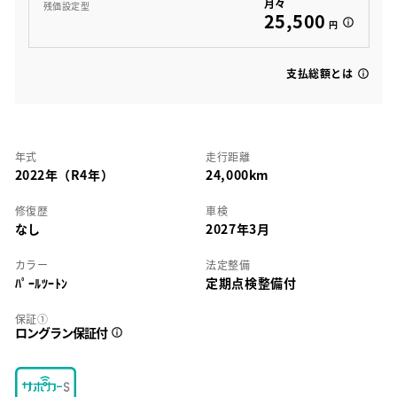
月々
残価設定型
25,500
円
支払総額とは
年式
走行距離
2022年（R4年）
24,000km
修復歴
車検
なし
2027年3月
カラー
法定整備
ﾊﾟｰﾙﾂｰﾄﾝ
定期点検整備付
保証①
ロングラン保証付