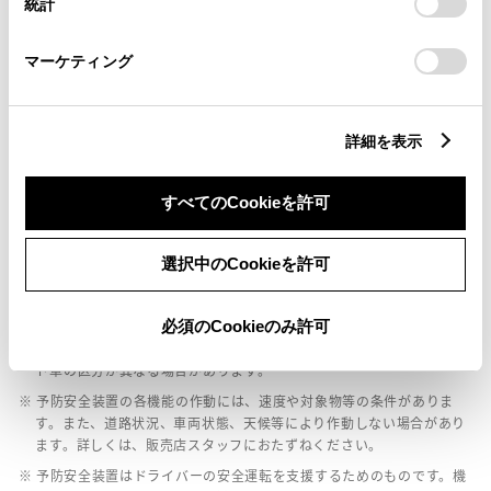
統計
「
Cookie（クッキー）情報の取り扱いについて
」をご覧くだ
さい。
マーケティング
パノラミックビューモニター（全周囲カメラ）
バックモニター
詳細を表示
すべてのCookieを許可
エアバッグ
：ﾃﾞｭｱﾙ+ｻｲﾄﾞｴｱﾊﾞｯｸﾞ
選択中のCookieを許可
※ グレードによって予防安全装置の設定が異なる場合があります。
必須のCookieのみ許可
※ グレードや予防安全装置の設定によって同じ車種でも安全運転サポー
ト車の区分が異なる場合があります。
※ 予防安全装置の各機能の作動には、速度や対象物等の条件がありま
す。また、道路状況、車両状態、天候等により作動しない場合があり
ます。詳しくは、販売店スタッフにおたずねください。
※ 予防安全装置はドライバーの安全運転を支援するためのものです。機