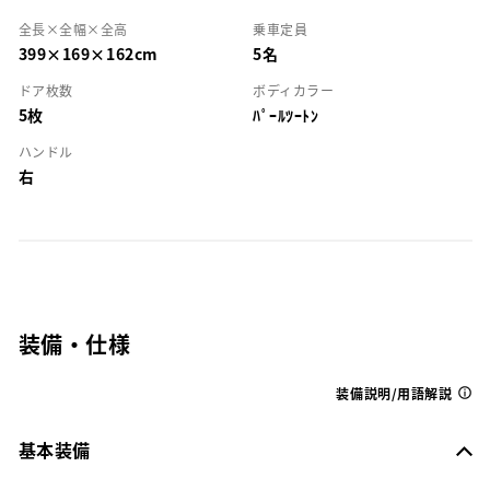
全長×全幅×全高
乗車定員
399×169×162cm
5名
ドア枚数
ボディカラー
5枚
ﾊﾟｰﾙﾂｰﾄﾝ
ハンドル
右
装備・仕様
装備説明/用語解説
基本装備