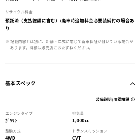
リサイクル料金
預託済（支払総額に含む）/廃車時追加料金必要装備付の場合あ
り
※ 記載内容とは別に、距離・年式に応じて新車保証が付いている場合が
あります。詳細は販売店におたずねください。
基本スペック
装備説明/用語解説
エンジンタイプ
排気量
ｶﾞｿﾘﾝ
1,000cc
駆動方式
トランスミッション
4WD
CVT