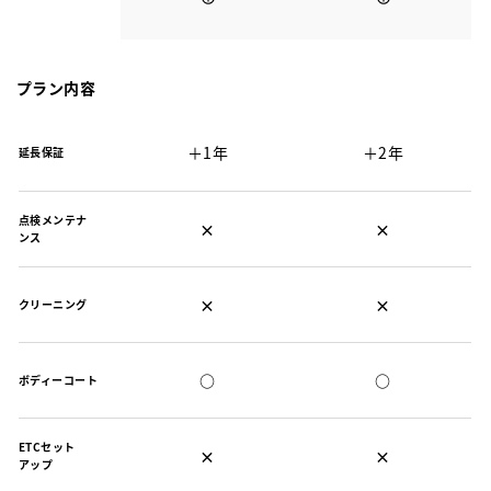
プラン内容
＋1年
＋2年
延長保証
点検メンテナ
×
×
ンス
×
×
クリーニング
○
○
ボディーコート
ETCセット
×
×
アップ