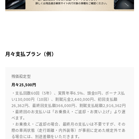
月々支払プラン（例）
残価設定型
月々25,500円
・支払回数60回（5年）、実質年率6.5%、頭金0円、ボーナス払
い130,000円（10回）、割賦元金2,440,000円、初回支払額
26,362円、最終回支払額366,000円、割賦支払総額2,916,362円
・最終回のお支払いは「お乗換え・ご返却・お買い上げ」より選
べます。
・お乗換え・ご返却の場合、最終月の支払いは不要ですが、その
際の車両状態（走行距離・内外装等）が事前に定めた規定外であ
る場合には、別途差額をいただきます。