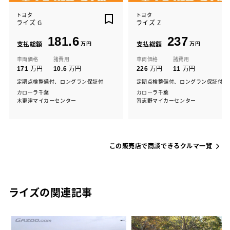
トヨタ
トヨタ
ライズ G
ライズ Z
181.6
237
支払総額
万円
支払総額
万円
車両価格
諸費用
車両価格
諸費用
万円
万円
万円
万円
171
10.6
226
11
定期点検整備付、ロングラン保証付
定期点検整備付、ロングラン保証付
カローラ千葉
カローラ千葉
木更津マイカーセンター
習志野マイカーセンター
この販売店で商談できるクルマ一覧
ライズの関連記事
な