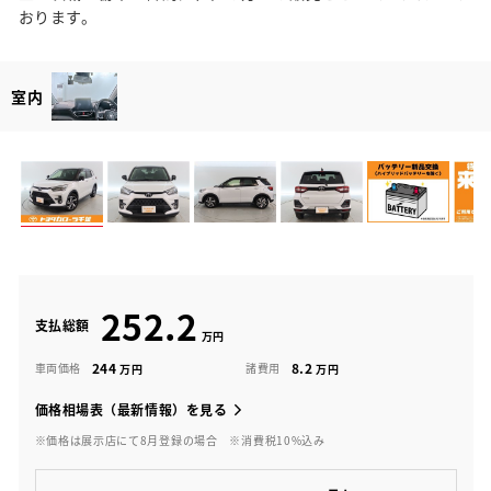
おります。
室内
252.2
支払総額
244
8.2
車両価格
諸費用
価格相場表（最新情報）を見る
※価格は展示店にて8月登録の場合
※消費税10%込み