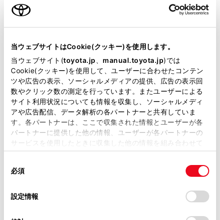
車線逸脱警報
当ウェブサイトはCookie(クッキー)を使用します。
クルーズコントロール
当ウェブサイト(
toyota.jp
、
manual.toyota.jp
)では
Cookie(クッキー)を使用して、ユーザーに合わせたコンテン
ツや広告の表示、ソーシャルメディアの提供、広告の表示回
先進ライト
数やクリック数の測定を行っています。またユーザーによる
サイト利用状況についても情報を収集し、ソーシャルメディ
アや広告配信、データ解析の各パートナーと共有していま
ブラインドスポットモニター（後側方検知）
す。各パートナーは、ここで収集された情報とユーザーが各
パートナーに提供した他の情報、ユーザーが各パートナーの
サービスを使用したときに収集した他の情報を組み合わせて
ドライブレコーダー
使用することがあります。当ウェブサイトの使用を続行する
同
とCookie(クッキー)に同意したこととなります。
※ 記録媒体(SDカード等)は別途ご購入いただく場合がございます
必須
意
の
「すべてのCookieを許可」をクリックすることで、お客様の
選
デバイスにすべてのCookie(クッキー)が保存されることに同
設定情報
ペダル踏み間違い急発進抑制装置
択
意したことになります。Cookie(クッキー)のオプトアウト、
設定の変更、同意を撤回したりするにあたっては、当社の
ｲﾝﾃﾘｼﾞｪﾝﾄｸﾘｱﾗﾝｽｿﾅｰ・ｽﾏｰﾄｱｼｽﾄ