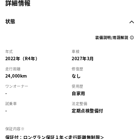
詳細情報
状態
装備説明/用語解説
年式
車検
2022年（R4年）
2027年3月
走行距離
修復歴
24,000km
なし
ワンオーナー
使用歴
-
自家用
試乗車
法定整備
-
定期点検整備付
保証内容※
保証付：ロングラン保証１年＜走行距離無制限＞