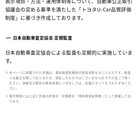
表示項目・方法・運用体制等について、自動車公正取引
協議会の定める基準を満たした「トヨタU-Car品質評価
制度」に基づき作成しております。
日本自動車査定協会 定期監査
日本自動車査定協会による監査も定期的に実施していま
す。
※ 本ページに掲載された評価は、車両検査実施時の車両状態を示したものです。検査
には厳正を期しておりますが、保証したものではございませんのでその旨ご了承く
ださい。詳細及び現状の車両状態につきましては、店舗スタッフまでおたずねくだ
さい。
※ 展示車両には上記と同様の評価点・状態表を「車両検査証明書」として搭載してお
ります。