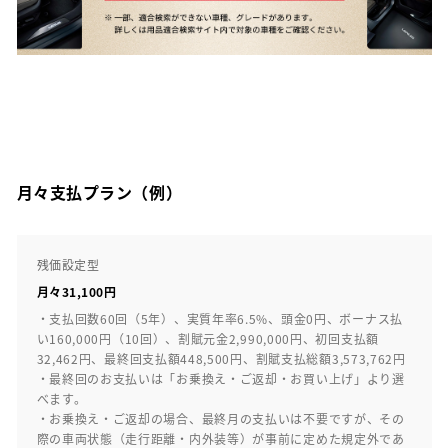
月々支払プラン（例）
残価設定型
月々31,100円
・支払回数60回（5年）、実質年率6.5%、頭金0円、ボーナス払
い160,000円（10回）、割賦元金2,990,000円、初回支払額
32,462円、最終回支払額448,500円、割賦支払総額3,573,762円
・最終回のお支払いは「お乗換え・ご返却・お買い上げ」より選
べます。
・お乗換え・ご返却の場合、最終月の支払いは不要ですが、その
際の車両状態（走行距離・内外装等）が事前に定めた規定外であ