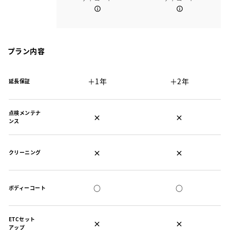
プラン内容
＋1年
＋2年
延長保証
点検メンテナ
×
×
ンス
×
×
クリーニング
○
○
ボディーコート
ETCセット
×
×
アップ