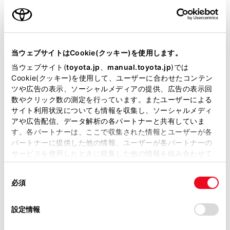
車線逸脱警報
当ウェブサイトはCookie(クッキー)を使用します。
クルーズコントロール
当ウェブサイト(
toyota.jp
、
manual.toyota.jp
)では
Cookie(クッキー)を使用して、ユーザーに合わせたコンテン
ツや広告の表示、ソーシャルメディアの提供、広告の表示回
先進ライト
数やクリック数の測定を行っています。またユーザーによる
サイト利用状況についても情報を収集し、ソーシャルメディ
アや広告配信、データ解析の各パートナーと共有していま
す。各パートナーは、ここで収集された情報とユーザーが各
ブラインドスポットモニター（後側方検知）
パートナーに提供した他の情報、ユーザーが各パートナーの
サービスを使用したときに収集した他の情報を組み合わせて
使用することがあります。当ウェブサイトの使用を続行する
ドライブレコーダー
同
とCookie(クッキー)に同意したこととなります。
必須
※ 記録媒体(SDカード等)は別途ご購入いただく場合がございます
意
の
「すべてのCookieを許可」をクリックすることで、お客様の
選
デバイスにすべてのCookie(クッキー)が保存されることに同
設定情報
択
意したことになります。Cookie(クッキー)のオプトアウト、
ペダル踏み間違い急発進抑制装置
設定の変更、同意を撤回したりするにあたっては、当社の