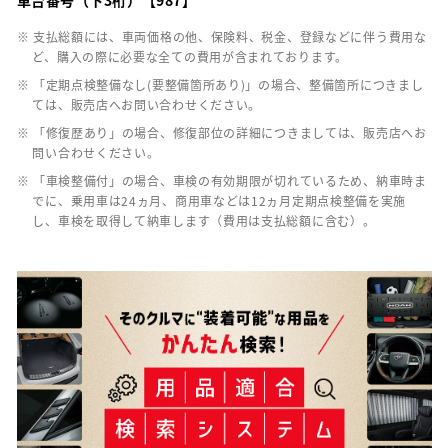
※ 支払総額には、車両価格の他、保険料、税金、登録などに伴う費用な
ど、購入の際に必要な全ての費用が含まれております。
※ 「定期点検整備なし(要整備箇所あり)」の場合、整備箇所につきまし
ては、販売店へお問い合わせください。
※ 「修復歴あり」の場合、修復部位の詳細につきましては、販売店へお
問い合わせください。
※ 「車検整備付」の場合、車検の有効期限が切れているため、納車時ま
でに、乗用車は24ヵ月、商用車などは12ヵ月定期点検整備を実施
し、車検を取得して納車します（費用は支払総額に含む）。