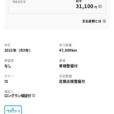
月々
残価設定型
31,100
円
支払総額とは
年式
走行距離
2021年（R3年）
47,000km
修復歴
車検
なし
車検整備付
カラー
法定整備
ｸﾛ
定期点検整備付
保証①
ロングラン保証付