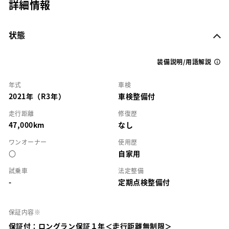
詳細情報
状態
装備説明/用語解説
年式
車検
2021年（R3年）
車検整備付
走行距離
修復歴
47,000km
なし
ワンオーナー
使用歴
○
自家用
試乗車
法定整備
-
定期点検整備付
保証内容※
保証付：ロングラン保証１年＜走行距離無制限＞