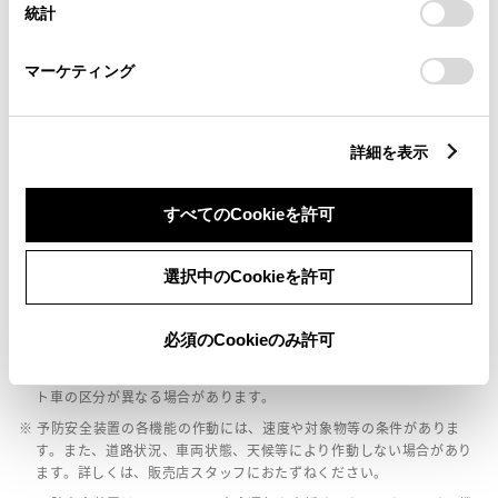
ｲﾝﾃﾘｼﾞｪﾝﾄｸﾘｱﾗﾝｽｿﾅｰ・ｽﾏｰﾄｱｼｽﾄ
統計
「
Cookie（クッキー）情報の取り扱いについて
」をご覧くだ
さい。
マーケティング
パノラミックビューモニター（全周囲カメラ）
詳細を表示
バックモニター
すべてのCookieを許可
エアバッグ
：ﾃﾞｭｱﾙ+ｻｲﾄﾞｴｱﾊﾞｯｸﾞ
選択中のCookieを許可
必須のCookieのみ許可
※ グレードによって予防安全装置の設定が異なる場合があります。
※ グレードや予防安全装置の設定によって同じ車種でも安全運転サポー
ト車の区分が異なる場合があります。
※ 予防安全装置の各機能の作動には、速度や対象物等の条件がありま
す。また、道路状況、車両状態、天候等により作動しない場合があり
ます。詳しくは、販売店スタッフにおたずねください。