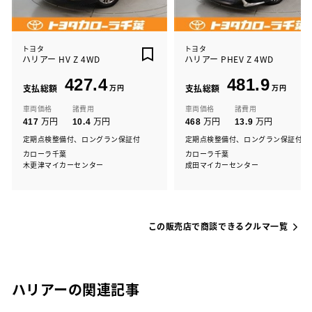
トヨタ
トヨタ
ハリアー HV Z 4WD
ハリアー PHEV Z 4WD
427.4
481.9
支払総額
万円
支払総額
万円
車両価格
諸費用
車両価格
諸費用
万円
万円
万円
万円
417
10.4
468
13.9
定期点検整備付、ロングラン保証付
定期点検整備付、ロングラン保証付
カローラ千葉
カローラ千葉
木更津マイカーセンター
成田マイカーセンター
この販売店で商談できるクルマ一覧
ハリアーの関連記事