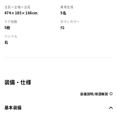
全長×全幅×全高
乗車定員
474×185×166cm
5名
ドア枚数
ボディカラー
5枚
ｸﾛ
ハンドル
右
装備・仕様
装備説明/用語解説
基本装備