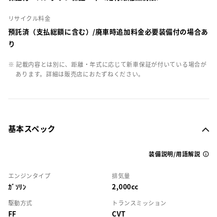
リサイクル料金
預託済（支払総額に含む）/廃車時追加料金必要装備付の場合あ
り
※ 記載内容とは別に、距離・年式に応じて新車保証が付いている場合が
あります。詳細は販売店におたずねください。
基本スペック
装備説明/用語解説
エンジンタイプ
排気量
ｶﾞｿﾘﾝ
2,000cc
駆動方式
トランスミッション
FF
CVT