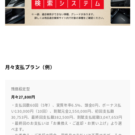
月々支払プラン（例）
残価設定型
月々27,800円
・支払回数60回（5年）、実質年率6.5%、頭金0円、ボーナス払
い130,000円（10回）、割賦元金2,550,000円、初回支払額
30,753円、最終回支払額382,500円、割賦支払総額3,047,653円
・最終回のお支払いは「お乗換え・ご返却・お買い上げ」より選
べます。