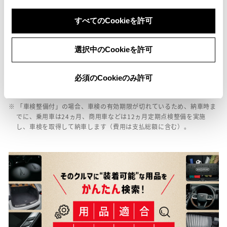
店舗管理ナンバー【335012952571】
車台番号（下3桁）【692】
すべてのCookieを許可
※ 支払総額には、車両価格の他、保険料、税金、登録などに伴う費用な
ど、購入の際に必要な全ての費用が含まれております。
選択中のCookieを許可
※ 「定期点検整備なし(要整備箇所あり)」の場合、整備箇所につきまし
ては、販売店へお問い合わせください。
必須のCookieのみ許可
※ 「修復歴あり」の場合、修復部位の詳細につきましては、販売店へお
問い合わせください。
※ 「車検整備付」の場合、車検の有効期限が切れているため、納車時ま
でに、乗用車は24ヵ月、商用車などは12ヵ月定期点検整備を実施
し、車検を取得して納車します（費用は支払総額に含む）。