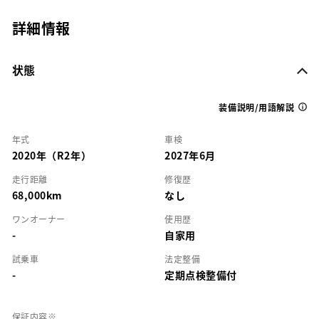
詳細情報
状態
装備説明/用語解説
年式
車検
2020年（R2年）
2027年6月
走行距離
修復歴
68,000km
なし
ワンオーナー
使用歴
-
自家用
試乗車
法定整備
-
定期点検整備付
保証内容※