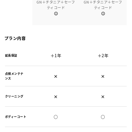
GN＋チタニア＋セーフ
GN＋チタニア＋セーフ
ティコード
ティコード
プラン内容
＋1年
＋2年
延長保証
点検メンテナ
×
×
ンス
×
×
クリーニング
○
○
ボディーコート