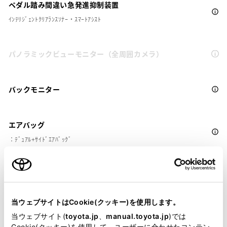
ペダル踏み間違い急発進抑制装置
ｲﾝﾃﾘｼﾞｪﾝﾄｸﾘｱﾗﾝｽｿﾅｰ・ｽﾏｰﾄｱｼｽﾄ
パノラミックビューモニター（全周囲カメラ）
バックモニター
エアバッグ
：ﾃﾞｭｱﾙ+ｻｲﾄﾞｴｱﾊﾞｯｸﾞ
※ グレードによって予防安全装置の設定が異なる場合があります。
※ グレードや予防安全装置の設定によって同じ車種でも安全運転サポー
ト車の区分が異なる場合があります。
当ウェブサイトはCookie(クッキー)を使用します。
※ 予防安全装置の各機能の作動には、速度や対象物等の条件がありま
当ウェブサイト(
toyota.jp
、
manual.toyota.jp
)では
す。また、道路状況、車両状態、天候等により作動しない場合があり
Cookie(クッキー)を使用して、ユーザーに合わせたコンテン