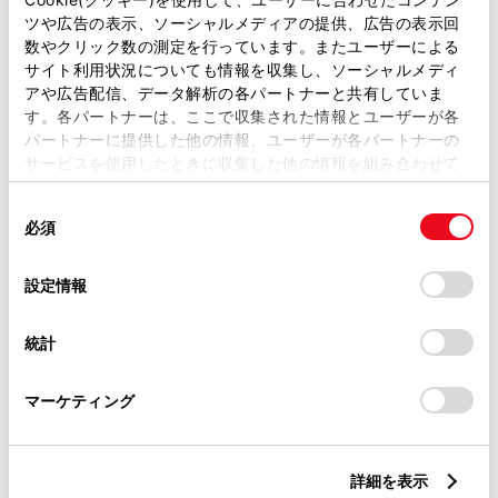
ます。詳しくは、販売店スタッフにおたずねください。
ツや広告の表示、ソーシャルメディアの提供、広告の表示回
※ 予防安全装置はドライバーの安全運転を支援するためのものです。機
数やクリック数の測定を行っています。またユーザーによる
能を過信せず、安全運転を心掛けてください。
サイト利用状況についても情報を収集し、ソーシャルメディ
アや広告配信、データ解析の各パートナーと共有していま
す。各パートナーは、ここで収集された情報とユーザーが各
パートナーに提供した他の情報、ユーザーが各パートナーの
サービスを使用したときに収集した他の情報を組み合わせて
外装
使用することがあります。当ウェブサイトの使用を続行する
同
とCookie(クッキー)に同意したこととなります。
必須
意
内装
の
「すべてのCookieを許可」をクリックすることで、お客様の
選
デバイスにすべてのCookie(クッキー)が保存されることに同
設定情報
択
意したことになります。Cookie(クッキー)のオプトアウト、
ナビ・オーディオ
設定の変更、同意を撤回したりするにあたっては、当社の
統計
「
Cookie（クッキー）情報の取り扱いについて
」をご覧くだ
さい。
その他
マーケティング
詳細を表示