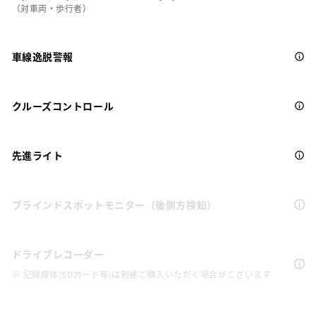
（対車両・歩行者）
車線逸脱警報
クルーズコントロール
先進ライト
ブラインドスポットモニター（後側方検知）
ドライブレコーダー
※ 記録媒体(SDカード等)は別途ご購入いただく場合がございます