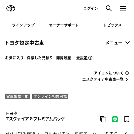
TOYOTA
検索
メニュ
ログイン
ラインアップ
オーナーサポート
トピックス
トヨタ認定中古車
メニュー
未設定
お気に入り
保存した見積り
閲覧履歴
アイコンについて
エスクァイア中古車一覧
トヨタ
エスクァイア Giプレミアムパッケ-
ペダル踏み間違い フルセグＴＶ 後席モニター ＥＴＣ バ