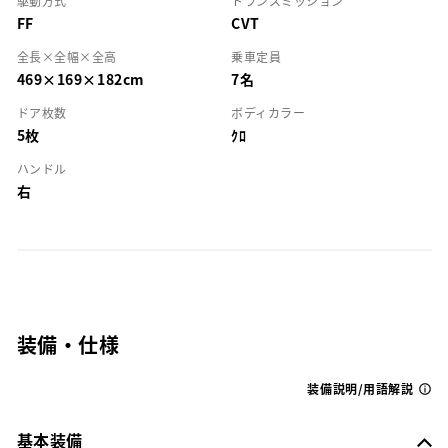
駆動方式
トランスミッション
FF
CVT
全長×全幅×全高
乗車定員
469×169×182cm
7名
ドア枚数
ボディカラー
5枚
ｸﾛ
ハンドル
右
装備・仕様
装備説明/用語解説
基本装備