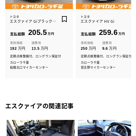
トヨタ
トヨタ
エスクァイア Giブラックテ-ラ-ド
エスクァイア HV Gi
205.5
259.6
支払総額
万円
支払総額
万円
車両価格
諸費用
車両価格
諸費用
万円
万円
万円
万円
192
13.5
250
9.6
定期点検整備付、ロングラン保証付
定期点検整備付、ロングラン保証付
カローラ千葉
カローラ千葉
船橋北口マイカーセンター
習志野マイカーセンター
エスクァイアの関連記事
は
の