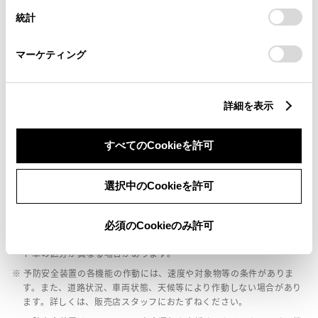
ｲﾝﾃﾘｼﾞｪﾝﾄｸﾘｱﾗﾝｽｿﾅｰ・ｽﾏｰﾄｱｼｽﾄ
設定の変更、同意を撤回したりするにあたっては、当社の
統計
「
Cookie（クッキー）情報の取り扱いについて
」をご覧くだ
さい。
パノラミックビューモニター（全周囲カメラ）
マーケティング
バックモニター
詳細を表示
すべてのCookieを許可
エアバッグ
：ﾃﾞｭｱﾙ+ｻｲﾄﾞｴｱﾊﾞｯｸﾞ
選択中のCookieを許可
※ グレードによって予防安全装置の設定が異なる場合があります。
必須のCookieのみ許可
※ グレードや予防安全装置の設定によって同じ車種でも安全運転サポー
ト車の区分が異なる場合があります。
※ 予防安全装置の各機能の作動には、速度や対象物等の条件がありま
す。また、道路状況、車両状態、天候等により作動しない場合があり
ます。詳しくは、販売店スタッフにおたずねください。