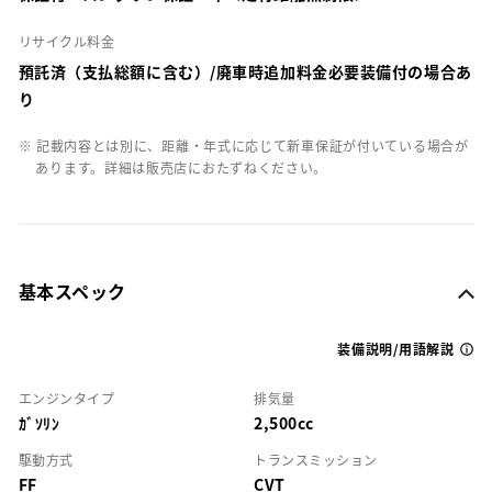
リサイクル料金
預託済（支払総額に含む）/廃車時追加料金必要装備付の場合あ
り
※ 記載内容とは別に、距離・年式に応じて新車保証が付いている場合が
あります。詳細は販売店におたずねください。
基本スペック
装備説明/用語解説
エンジンタイプ
排気量
ｶﾞｿﾘﾝ
2,500cc
駆動方式
トランスミッション
FF
CVT