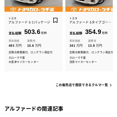
トヨタ
トヨタ
アルファード S Cパッケージ
アルファード Sタイプゴールド2
503.6
354.9
支払総額
万円
支払総額
万円
車両価格
諸費用
車両価格
諸費用
万円
万円
万円
万円
493
10.6
341
13.9
定期点検整備付、ロングラン保証付
定期点検整備付、ロングラン保証付
カローラ千葉
カローラ千葉
木更津マイカーセンター
茂原マイカーセンター
この販売店で商談できるクルマ一覧
アルファードの関連記事