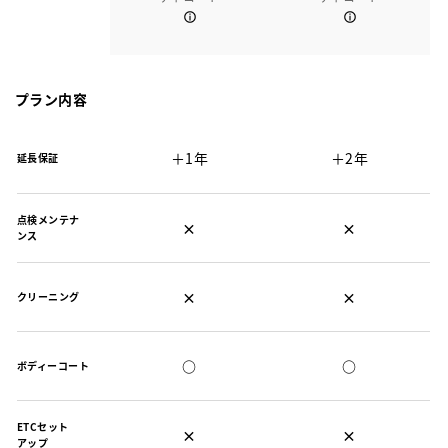
プラン内容
＋1年
＋2年
延長保証
点検メンテナ
×
×
ンス
×
×
クリーニング
○
○
ボディーコート
ETCセット
×
×
アップ