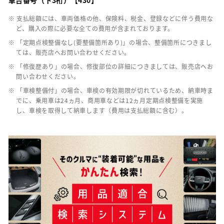
※ 支払総額には、車両価格の他、保険料、税金、登録などに伴う費用な
ど、購入の際に必要な全ての費用が含まれております。
※ 「定期点検整備なし(要整備箇所あり)」の場合、整備箇所につきまし
ては、販売店へお問い合わせください。
※ 「修復歴あり」の場合、修復部位の詳細につきましては、販売店へお
問い合わせください。
※ 「車検整備付」の場合、車検の有効期限が切れているため、納車時ま
でに、乗用車は24ヵ月、商用車などは12ヵ月定期点検整備を実施
し、車検を取得して納車します（費用は支払総額に含む）。