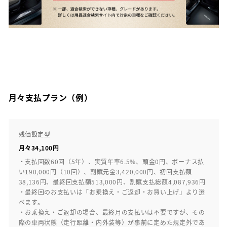
月々支払プラン（例）
残価設定型
月々34,100円
・支払回数60回（5年）、実質年率6.5%、頭金0円、ボーナス払
い190,000円（10回）、割賦元金3,420,000円、初回支払額
38,136円、最終回支払額513,000円、割賦支払総額4,087,936円
・最終回のお支払いは「お乗換え・ご返却・お買い上げ」より選
べます。
・お乗換え・ご返却の場合、最終月の支払いは不要ですが、その
際の車両状態（走行距離・内外装等）が事前に定めた規定外であ