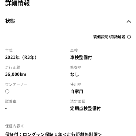
詳細情報
状態
装備説明/用語解説
年式
車検
2021年（R3年）
車検整備付
走行距離
修復歴
36,000km
なし
ワンオーナー
使用歴
○
自家用
試乗車
法定整備
-
定期点検整備付
保証内容※
保証付：ロングラン保証１年＜走行距離無制限＞