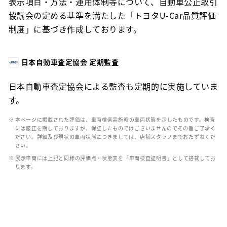
表示項目・方法・運用体制等について、自動車公正取引
協議会の定める基準を満たした「トヨタU-Car品質評価
制度」に基づき作成しております。
日本自動車査定協会 定期監査
日本自動車査定協会による監査も定期的に実施していま
す。
※ 本ページに掲載された評価は、車両検査実施時の車両状態を示したものです。検査
には厳正を期しておりますが、保証したものではございませんのでその旨ご了承く
ださい。詳細及び現状の車両状態につきましては、店舗スタッフまでおたずねくだ
さい。
※ 展示車両には上記と同様の評価点・状態表を「車両検査証明書」として搭載してお
ります。