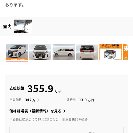
おります。
室内
355.9
支払総額
342
13.9
車両価格
諸費用
価格相場表（最新情報）を見る
※価格は展示店にて8月登録の場合
※消費税10%込み