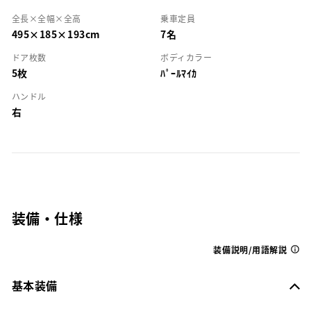
全長×全幅×全高
乗車定員
495×185×193cm
7名
ドア枚数
ボディカラー
5枚
ﾊﾟｰﾙﾏｲｶ
ハンドル
右
装備・仕様
装備説明/用語解説
基本装備