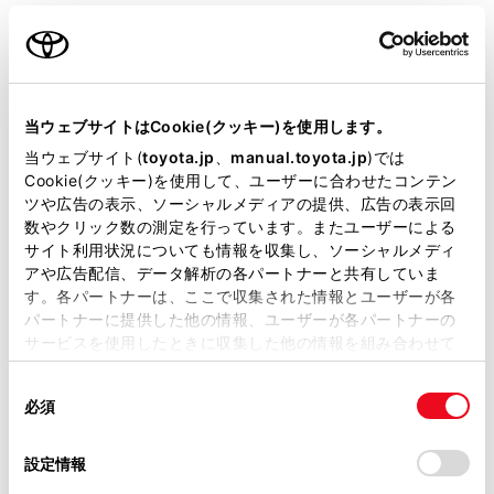
車線逸脱警報
当ウェブサイトはCookie(クッキー)を使用します。
クルーズコントロール
当ウェブサイト(
toyota.jp
、
manual.toyota.jp
)では
Cookie(クッキー)を使用して、ユーザーに合わせたコンテン
ツや広告の表示、ソーシャルメディアの提供、広告の表示回
先進ライト
数やクリック数の測定を行っています。またユーザーによる
サイト利用状況についても情報を収集し、ソーシャルメディ
アや広告配信、データ解析の各パートナーと共有していま
ブラインドスポットモニター（後側方検知）
す。各パートナーは、ここで収集された情報とユーザーが各
パートナーに提供した他の情報、ユーザーが各パートナーの
サービスを使用したときに収集した他の情報を組み合わせて
ドライブレコーダー
使用することがあります。当ウェブサイトの使用を続行する
同
とCookie(クッキー)に同意したこととなります。
※ 記録媒体(SDカード等)は別途ご購入いただく場合がございます
必須
意
の
「すべてのCookieを許可」をクリックすることで、お客様の
選
デバイスにすべてのCookie(クッキー)が保存されることに同
設定情報
ペダル踏み間違い急発進抑制装置
択
意したことになります。Cookie(クッキー)のオプトアウト、