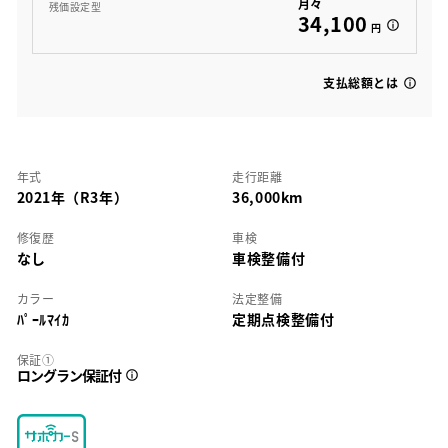
月々
残価設定型
34,100
円
支払総額とは
年式
走行距離
2021年（R3年）
36,000km
修復歴
車検
なし
車検整備付
カラー
法定整備
ﾊﾟｰﾙﾏｲｶ
定期点検整備付
保証①
ロングラン保証付