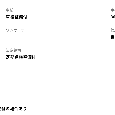
車検
走
車検整備付
3
ワンオーナー
使
-
自
法定整備
定期点検整備付
備付の場合あり