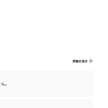
トヨタ
RAV4 G Zパッケージ
評価の見方
せん。