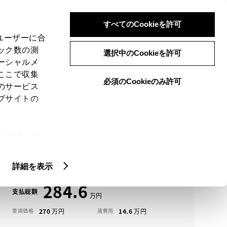
検索
メニュー
ログイン
すべてのCookieを許可
、ユーザーに合
ック数の測
選択中のCookieを許可
ーシャルメ
ここで収集
必須のCookieのみ許可
メニュー
のサービス
ブサイトの
域
未設定
ie(クッキ
アイコンについて
、設定の変
ＲＡＶ４中古車一覧
扱いについ
詳細を表示
284.6
支払総額
270
14.6
車両価格
諸費用