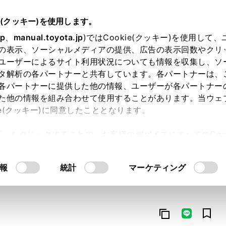
e(クッキー)を使用します。
jp
、
manual.toyota.jp
)ではCookie(クッキー)を使用して
の表示、ソーシャルメディアの提供、広告の表示回数やクリ
ユーザーによるサイト利用状況についても情報を収集し、ソ
タ解析の各パートナーと共有しています。各パートナーは、
各パートナーに提供した他の情報、ユーザーが各パートナー
た他の情報を組み合わせて使用することがあります。当ウェ
オンライン購入
お気に入り
保存した見積り
閲覧履歴
お住まいの地
ie(クッキー)に同意したこととなります。
許可」をクリックすることで、お客様のデバイスにすべてのCook
意したことになります。Cookie(クッキー)のオプトアウト
るにあたっては、当社の「
Cookie（クッキー）情報の取り
報
統計
マーケティング