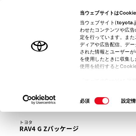
TOYOTA
当ウェブサイトはCooki
当ウェブサイト(
toyota.
わせたコンテンツや広告
ラインアップ
オーナーサポート
トピックス
定を行っています。また
ディアや広告配信、デー
トヨタ認定中古車
された情報とユーザーが
を使用したときに収集し
中古車を探す
トヨタ認定中古車の魅力
3つの買い方
使用を続行するとCook
「すべてのCookieを
ー)が保存されることに同
更、同意を撤回したりす
同
必須
設定情
て
」をご覧ください。
意
の
トヨタ
選
RAV4 G Zパッケージ
択