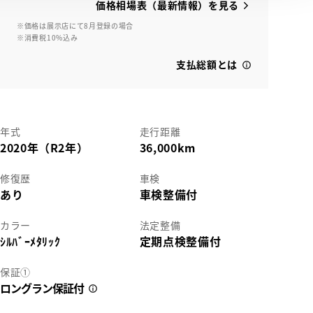
価格相場表（最新情報）を見る
※価格は展示店にて8月登録の場合
※消費税10%込み
支払総額とは
年式
走行距離
2020年（R2年）
36,000km
修復歴
車検
あり
車検整備付
カラー
法定整備
ｼﾙﾊﾞｰﾒﾀﾘｯｸ
定期点検整備付
保証①
ロングラン保証付