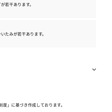
どが若干あります。
各種お問い合わせ
お気に入り追加
やいたみが若干あります。
カローラ山梨 甲斐アルプス店
ご来店いただける方への販売に限らせていただきま
す
お電話でのお問い合わせ
0551-28-8222
価制度」に基づき作成しております。