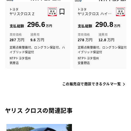
トヨタ
トヨタ
ヤリスクロス Z
ヤリスクロス ハイブリッド Z
296.6
290.8
支払総額
万円
支払総額
万円
車両価格
諸費用
車両価格
諸費用
万円
万円
万円
万円
287
9.6
278
12.8
定期点検整備付、ロングラン保証付、ハ
定期点検整備付、ロングラン保証付、
イブリッド保証付
イブリッド保証付
NTPトヨタ信州
NTPトヨタ信州
筑摩店
安曇野店
この販売店で商談できるクルマ一覧
ヤリス クロスの関連記事