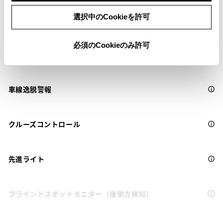
選択中のCookieを許可
衝突被害軽減ブレーキ
必須のCookieのみ許可
Toyota Safety Sense・Lexus Safety Systemのﾌﾟﾘｸﾗｯｼｭｾｰﾌﾃｨ
（対車両・歩行者）
車線逸脱警報
クルーズコントロール
先進ライト
ブラインドスポットモニター（後側方検知）