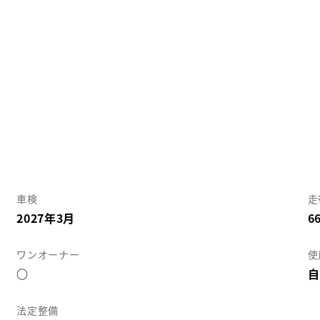
車検
走
2027年3月
6
ワンオーナー
使
○
自
法定整備