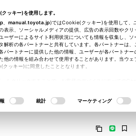
e(クッキー)を使用します。
jp
、
manual.toyota.jp
)ではCookie(クッキー)を使用して
の表示、ソーシャルメディアの提供、広告の表示回数やクリ
ユーザーによるサイト利用状況についても情報を収集し、ソ
タ解析の各パートナーと共有しています。各パートナーは、
各パートナーに提供した他の情報、ユーザーが各パートナー
た他の情報を組み合わせて使用することがあります。当ウェ
オンライン購入
お気に入り
保存した見積り
閲覧履歴
お住まいの地
ie(クッキー)に同意したこととなります。
許可」をクリックすることで、お客様のデバイスにすべてのCook
意したことになります。Cookie(クッキー)のオプトアウト
るにあたっては、当社の「
Cookie（クッキー）情報の取り
報
統計
マーケティング