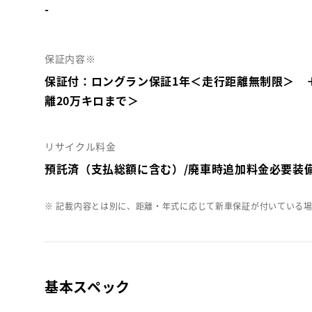
-
保証内容※
保証付：ロングラン保証1年＜走行距離無制限＞ 
離20万キロまで＞
リサイクル料金
預託済（支払総額に含む）/廃車時追加料金必要装
※ 記載内容とは別に、距離・年式に応じて新車保証が付いている
基本スペック