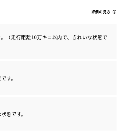
評価の見方
。（走行距離10万キロ以内で、きれいな状態で
トヨタ
カローラクロス HV Z
態です。
な状態です。