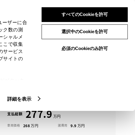
検索
メニュー
ログイン
すべてのCookieを許可
、ユーザーに合
ック数の測
選択中のCookieを許可
ーシャルメ
ここで収集
必須のCookieのみ許可
メニュー
のサービス
ブサイトの
域
未設定
ie(クッキ
アイコンについて
、設定の変
カローラクロス中古車一覧
扱いについ
詳細を表示
277.9
支払総額
268
9.9
車両価格
諸費用