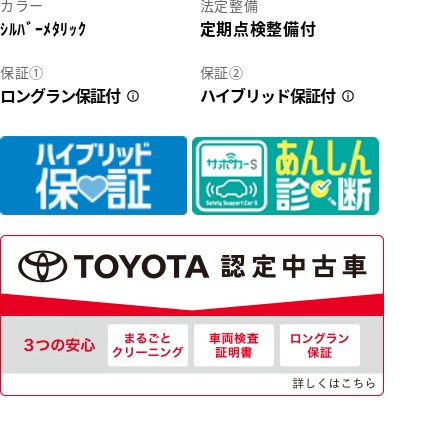
カラー
法定整備
ｼﾙﾊﾞｰﾒﾀﾘｯｸ
定期点検整備付
2
保証①
保証②
ロングラン保証付
ハイブリッド保証付
41