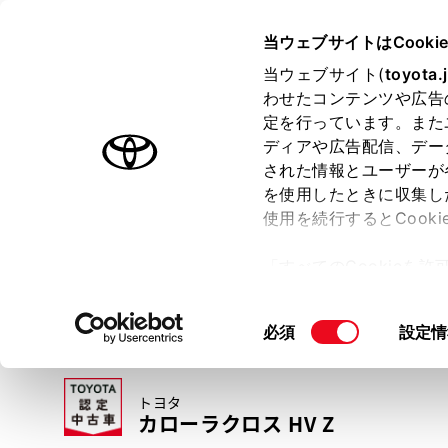
TOYOTA
当ウェブサイトはCooki
当ウェブサイト(
toyota.
わせたコンテンツや広告
ラインアップ
オーナーサポート
トピックス
定を行っています。また
ディアや広告配信、デー
トヨタ認定中古車
された情報とユーザーが
を使用したときに収集し
中古車を探す
トヨタ認定中古車の魅力
3つの買い方
使用を続行するとCook
「すべてのCookieを
ー)が保存されることに同
更、同意を撤回したりす
同
必須
設定情
て
」をご覧ください。
意
の
トヨタ
選
カローラクロス HV Z
択