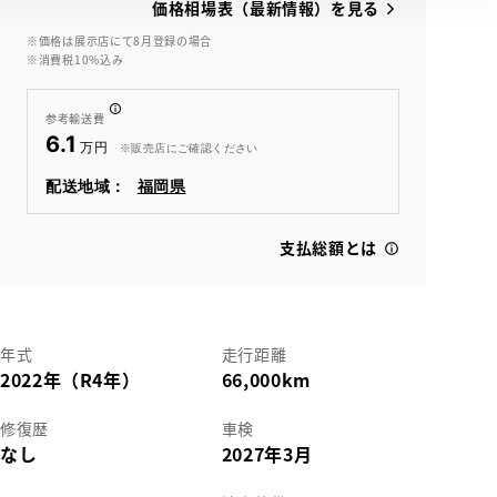
価格相場表（最新情報）を見る
※価格は展示店にて8月登録の場合
※消費税10%込み
View
参考輸送費
6.1
※販売店にご確認ください
配送地域：
福岡県
支払総額とは
年式
走行距離
2022年（R4年）
66,000km
修復歴
車検
なし
2027年3月