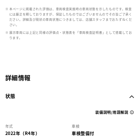
※ 本ページに掲載された評価は、車両検査実施時の車両状態を示したものです。検査
には厳正を期しておりますが、保証したものではございませんのでその旨ご了承く
ださい。詳細及び現状の車両状態につきましては、店舗スタッフまでおたずねくだ
さい。
※ 展示車両には上記と同様の評価点・状態表を「車両検査証明書」として搭載してお
ります。
詳細情報
状態
装備説明/用語解説
年式
車検
2022年（R4年）
車検整備付