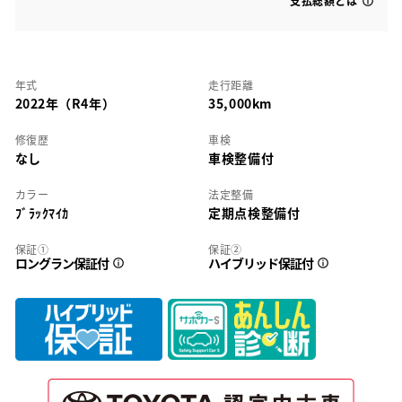
支払総額とは
年式
走行距離
2022年（R4年）
35,000km
修復歴
車検
なし
車検整備付
カラー
法定整備
ﾌﾞﾗｯｸﾏｲｶ
定期点検整備付
保証①
保証②
ロングラン保証付
ハイブリッド保証付