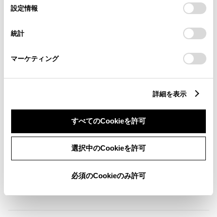
選
デバイスにすべてのCookie(クッキー)が保存されることに同
設定情報
ABS
択
意したことになります。Cookie(クッキー)のオプトアウト、
設定の変更、同意を撤回したりするにあたっては、当社の
統計
「
Cookie（クッキー）情報の取り扱いについて
」をご覧くだ
さい。
横滑防止装置
マーケティング
キーレス
詳細を表示
：ｽﾏｰﾄｷ-
すべてのCookieを許可
リモコンスターター
選択中のCookieを許可
ETC
必須のCookieのみ許可
※ セットアップ費用は別途申し受けます