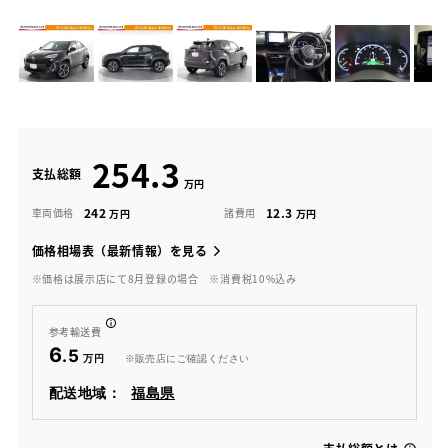
254.3
支払総額
242
12.3
車両価格
諸費用
価格相場表（最新情報）を見る
※価格は展示店にて8月登録の場合
※消費税10%込み
参考輸送費
6
.5
※販売店にご確認ください
配送地域：
福島県