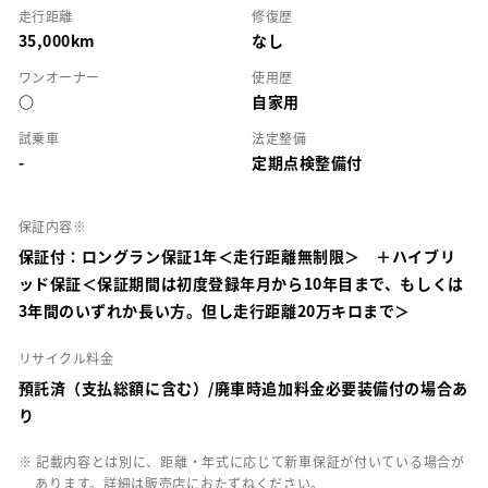
走行距離
修復歴
35,000km
なし
ワンオーナー
使用歴
○
自家用
試乗車
法定整備
-
定期点検整備付
保証内容※
保証付：ロングラン保証1年＜走行距離無制限＞ ＋ハイブリ
ッド保証＜保証期間は初度登録年月から10年目まで、もしくは
3年間のいずれか長い方。但し走行距離20万キロまで＞
リサイクル料金
預託済（支払総額に含む）/廃車時追加料金必要装備付の場合あ
り
※ 記載内容とは別に、距離・年式に応じて新車保証が付いている場合が
あります。詳細は販売店におたずねください。