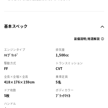
基本スペック
装備説明/用語解説
エンジンタイプ
排気量
ﾊｲﾌﾞﾘｯﾄﾞ
1,500cc
駆動方式
トランスミッション
FF
CVT
全長×全幅×全高
乗車定員
418×176×159cm
5名
ドア枚数
ボディカラー
5枚
ﾌﾞﾗｯｸﾏｲｶ
ハンドル