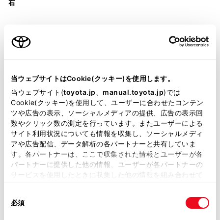
右
装備・仕様
当ウェブサイトはCookie(クッキー)を使用します。
当ウェブサイト(
toyota.jp
、
manual.toyota.jp
)では
装備説明/用語解説
Cookie(クッキー)を使用して、ユーザーに合わせたコンテン
ツや広告の表示、ソーシャルメディアの提供、広告の表示回
数やクリック数の測定を行っています。またユーザーによる
基本装備
サイト利用状況についても情報を収集し、ソーシャルメディ
アや広告配信、データ解析の各パートナーと共有していま
す。各パートナーは、ここで収集された情報とユーザーが各
パートナーに提供した他の情報、ユーザーが各パートナーの
パワステ
サービスを使用したときに収集した他の情報を組み合わせて
使用することがあります。当ウェブサイトの使用を続行する
同
とCookie(クッキー)に同意したこととなります。
パワーウィンドウ
必須
意
の
「すべてのCookieを許可」をクリックすることで、お客様の