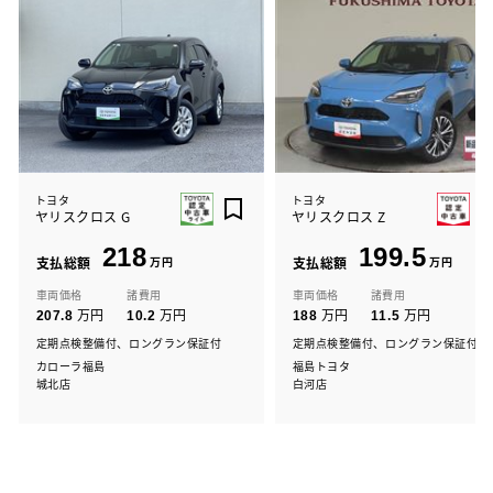
トヨタ
トヨタ
ヤリスクロス G
ヤリスクロス Z
218
199.5
支払総額
万円
支払総額
万円
車両価格
諸費用
車両価格
諸費用
万円
万円
万円
万円
207.8
10.2
188
11.5
定期点検整備付、ロングラン保証付
定期点検整備付、ロングラン保証付
カローラ福島
福島トヨタ
城北店
白河店