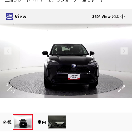
View
360° View とは
1
42
外観
室内