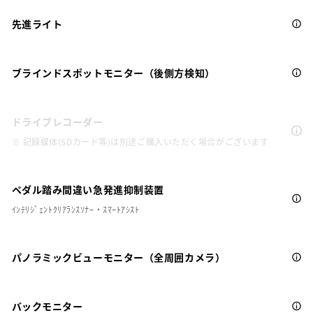
先進ライト
ブラインドスポットモニター（後側方検知）
ドライブレコーダー
※ 記録媒体(SDカード等)は別途ご購入いただく場合がございます
ペダル踏み間違い急発進抑制装置
ｲﾝﾃﾘｼﾞｪﾝﾄｸﾘｱﾗﾝｽｿﾅｰ・ｽﾏｰﾄｱｼｽﾄ
パノラミックビューモニター（全周囲カメラ）
バックモニター