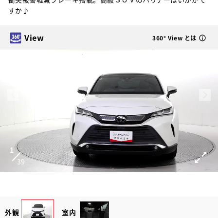
すか♪
View
360° View とは
1
39
外観
室内