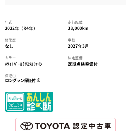
年式
走行距離
2022年（R4年）
38,000km
修復歴
車検
なし
2027年3月
カラー
法定整備
ﾎﾜｲﾄﾊﾟｰﾙｸﾘｽﾀﾙｼｬｲﾝ
定期点検整備付
保証①
ロングラン保証付