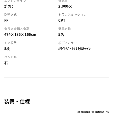
エンジンタイプ
排気量
ｶﾞｿﾘﾝ
2,000cc
駆動方式
トランスミッション
FF
CVT
全長×全幅×全高
乗車定員
474×185×166cm
5名
ドア枚数
ボディカラー
5枚
ﾎﾜｲﾄﾊﾟｰﾙｸﾘｽﾀﾙｼｬｲﾝ
ハンドル
右
装備・仕様
装備説明/用語解説