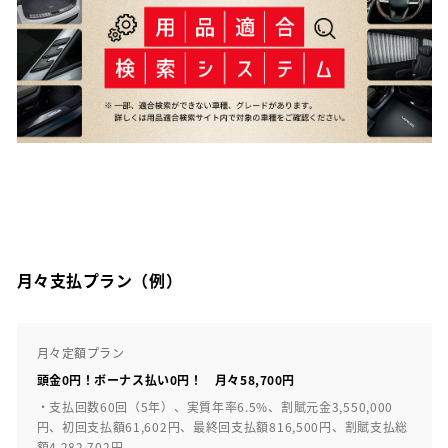
月々支払プラン（例）
月々定額プラン
頭金0円！ボーナス払い0円！ 月々58,700円
・支払回数60回（5年）、実質年率6.5%、割賦元金3,550,000
円、初回支払額61,602円、最終回支払額816,500円、割賦支払総
額4,282,702円