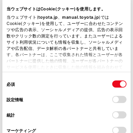
当ウェブサイトはCookie(クッキー)を使用します。
当ウェブサイト(
toyota.jp
、
manual.toyota.jp
)では
リモコンスターター
Cookie(クッキー)を使用して、ユーザーに合わせたコンテン
ツや広告の表示、ソーシャルメディアの提供、広告の表示回
数やクリック数の測定を行っています。またユーザーによる
ETC
サイト利用状況についても情報を収集し、ソーシャルメディ
※ セットアップ費用は別途申し受けます
アや広告配信、データ解析の各パートナーと共有していま
す。各パートナーは、ここで収集された情報とユーザーが各
パートナーに提供した他の情報、ユーザーが各パートナーの
サービスを使用したときに収集した他の情報を組み合わせて
使用することがあります。当ウェブサイトの使用を続行する
同
とCookie(クッキー)に同意したこととなります。
必須
安全装置・運転サポート
意
の
「すべてのCookieを許可」をクリックすることで、お客様の
選
デバイスにすべてのCookie(クッキー)が保存されることに同
設定情報
択
意したことになります。Cookie(クッキー)のオプトアウト、
サポカー
設定の変更、同意を撤回したりするにあたっては、当社の
統計
「
Cookie（クッキー）情報の取り扱いについて
」をご覧くだ
サポカーS
さい。
マーケティング