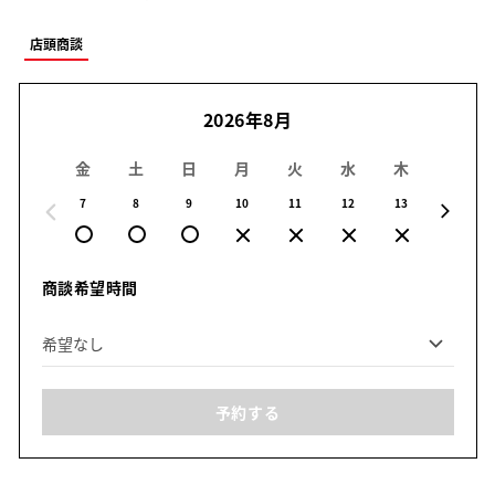
店頭商談
2026年8月
金
土
日
月
火
水
木
金
7
8
9
10
11
12
13
14
商談希望時間
予約する