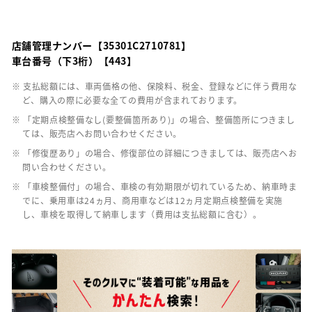
店舗管理ナンバー【35301C2710781】
車台番号（下3桁）【443】
※ 支払総額には、車両価格の他、保険料、税金、登録などに伴う費用な
ど、購入の際に必要な全ての費用が含まれております。
※ 「定期点検整備なし(要整備箇所あり)」の場合、整備箇所につきまし
ては、販売店へお問い合わせください。
※ 「修復歴あり」の場合、修復部位の詳細につきましては、販売店へお
問い合わせください。
※ 「車検整備付」の場合、車検の有効期限が切れているため、納車時ま
でに、乗用車は24ヵ月、商用車などは12ヵ月定期点検整備を実施
し、車検を取得して納車します（費用は支払総額に含む）。