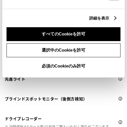
衝突被害軽減ブレーキ
Toyota Safety Sense・Lexus Safety Systemのﾌﾟﾘｸﾗｯｼｭｾｰﾌﾃｨ
詳細を表示
（対車両・歩行者）
すべてのCookieを許可
車線逸脱警報
選択中のCookieを許可
クルーズコントロール
必須のCookieのみ許可
先進ライト
ブラインドスポットモニター（後側方検知）
ドライブレコーダー
※ 記録媒体(SDカード等)は別途ご購入いただく場合がございます