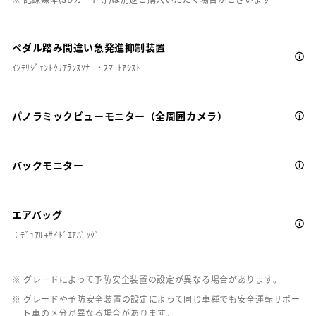
ペダル踏み間違い急発進抑制装置
ｲﾝﾃﾘｼﾞｪﾝﾄｸﾘｱﾗﾝｽｿﾅｰ・ｽﾏｰﾄｱｼｽﾄ
パノラミックビューモニター（全周囲カメラ）
バックモニター
エアバッグ
：ﾃﾞｭｱﾙ+ｻｲﾄﾞｴｱﾊﾞｯｸﾞ
※ グレードによって予防安全装置の設定が異なる場合があります。
※ グレードや予防安全装置の設定によって同じ車種でも安全運転サポー
ト車の区分が異なる場合があります。