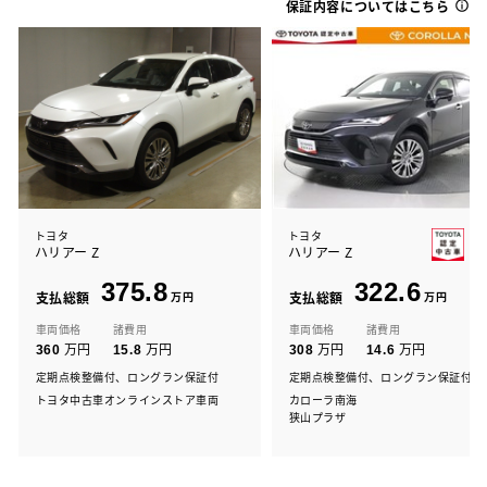
保証内容についてはこちら
トヨタ
トヨタ
ハリアー Z
ハリアー Z
375.8
322.6
支払総額
万円
支払総額
万円
車両価格
諸費用
車両価格
諸費用
万円
万円
万円
万円
360
15.8
308
14.6
定期点検整備付、ロングラン保証付
定期点検整備付、ロングラン保証付
トヨタ中古車オンラインストア車両
カローラ南海
狭山プラザ