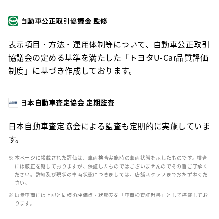
自動車公正取引協議会 監修
表示項目・方法・運用体制等について、自動車公正取引
協議会の定める基準を満たした「トヨタU-Car品質評価
制度」に基づき作成しております。
日本自動車査定協会 定期監査
日本自動車査定協会による監査も定期的に実施していま
す。
※ 本ページに掲載された評価は、車両検査実施時の車両状態を示したものです。検査
には厳正を期しておりますが、保証したものではございませんのでその旨ご了承く
ださい。詳細及び現状の車両状態につきましては、店舗スタッフまでおたずねくだ
さい。
※ 展示車両には上記と同様の評価点・状態表を「車両検査証明書」として搭載してお
ります。