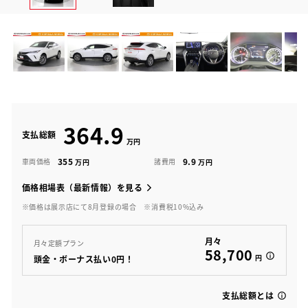
364.9
支払総額
355
9.9
車両価格
諸費用
価格相場表（最新情報）を見る
※価格は展示店にて8月登録の場合
※消費税10%込み
月々
月々定額プラン
58,700
円
頭金・ボーナス払い0円！
支払総額とは