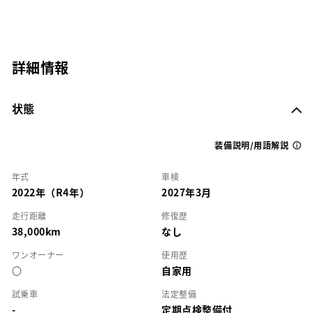
詳細情報
状態
装備説明/用語解説
年式
車検
2022年（R4年）
2027年3月
走行距離
修復歴
38,000km
なし
ワンオーナー
使用歴
○
自家用
試乗車
法定整備
-
定期点検整備付