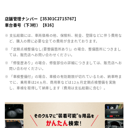
店舗管理ナンバー【35301C2715767】
車台番号（下3桁）【816】
※ 支払総額には、車両価格の他、保険料、税金、登録などに伴う費用な
ど、購入の際に必要な全ての費用が含まれております。
※ 「定期点検整備なし(要整備箇所あり)」の場合、整備箇所につきまし
ては、販売店へお問い合わせください。
※ 「修復歴あり」の場合、修復部位の詳細につきましては、販売店へお
問い合わせください。
※ 「車検整備付」の場合、車検の有効期限が切れているため、納車時ま
でに、乗用車は24ヵ月、商用車などは12ヵ月定期点検整備を実施
し、車検を取得して納車します（費用は支払総額に含む）。