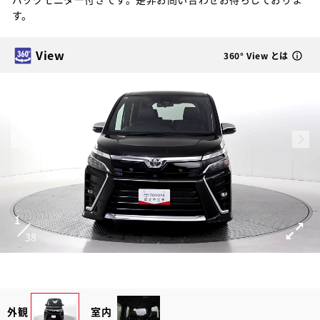
す。
View
360° View とは
1
38
外観
室内