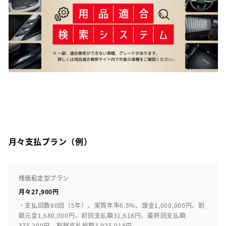
月々支払プラン（例）
残価設定型プラン
月々27,900円
・支払回数60回（5年）、実質年率6.5%、頭金1,000,000円、割
賦元金1,680,000円、初回支払額31,618円、最終回支払額
375,200円、割賦支払総額3,025,018円