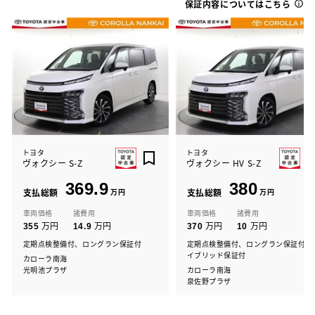
保証内容についてはこちら
トヨタ
トヨタ
ヴォクシー S-Z
ヴォクシー HV S-Z
369.9
380
支払総額
万円
支払総額
万円
車両価格
諸費用
車両価格
諸費用
万円
万円
万円
万円
355
14.9
370
10
定期点検整備付、ロングラン保証付
定期点検整備付、ロングラン保証付、
イブリッド保証付
カローラ南海
光明池プラザ
カローラ南海
泉佐野プラザ