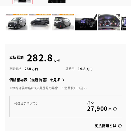
282.8
支払総額
268
14.8
車両価格
諸費用
価格相場表（最新情報）を見る
※価格は展示店にて8月登録の場合
※消費税10%込み
月々
残価設定型プラン
27,900
円
支払総額とは