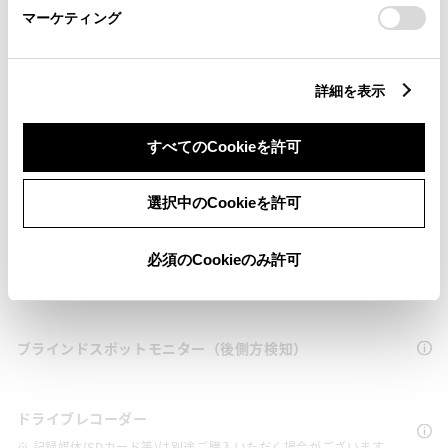
マーケティング
衝突被害軽減ブレーキ
Toyota Safety Sense・Lexus Safety Systemのﾌﾟﾘｸﾗｯｼｭｾｰﾌﾃｨ
（対車両・歩行者）
詳細を表示
車線逸脱警報
すべてのCookieを許可
選択中のCookieを許可
クルーズコントロール
必須のCookieのみ許可
先進ライト
ブラインドスポットモニター（後側方検知）
ドライブレコーダー
※ 記録媒体(SDカード等)は別途ご購入いただく場合がございます