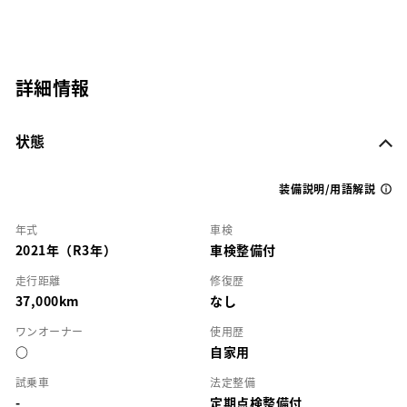
詳細情報
状態
装備説明/用語解説
年式
車検
2021年（R3年）
車検整備付
走行距離
修復歴
37,000km
なし
ワンオーナー
使用歴
○
自家用
試乗車
法定整備
-
定期点検整備付