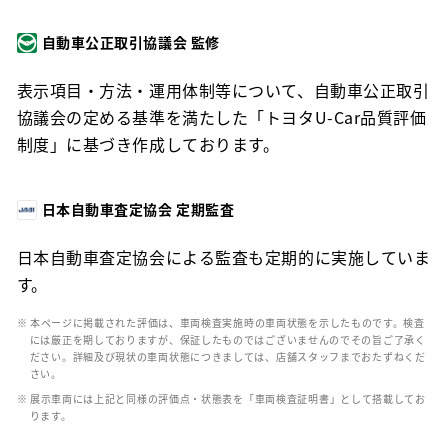
自動車公正取引協議会 監修
表示項目・方法・運用体制等について、自動車公正取引
協議会の定める基準を満たした「トヨタU-Car品質評価
制度」に基づき作成しております。
日本自動車査定協会 定期監査
日本自動車査定協会による監査も定期的に実施していま
す。
※ 本ページに掲載された評価は、車両検査実施時の車両状態を示したものです。検査
には厳正を期しておりますが、保証したものではございませんのでその旨ご了承く
ださい。詳細及び現状の車両状態につきましては、店舗スタッフまでおたずねくだ
さい。
※ 展示車両には上記と同様の評価点・状態表を「車両検査証明書」として搭載してお
ります。