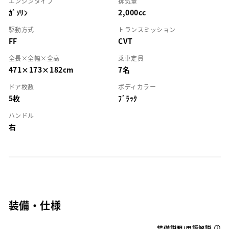
エンジンタイプ
排気量
ｶﾞｿﾘﾝ
2,000cc
駆動方式
トランスミッション
FF
CVT
全長×全幅×全高
乗車定員
471×173×182cm
7名
ドア枚数
ボディカラー
5枚
ﾌﾞﾗｯｸ
ハンドル
右
装備・仕様
装備説明/用語解説