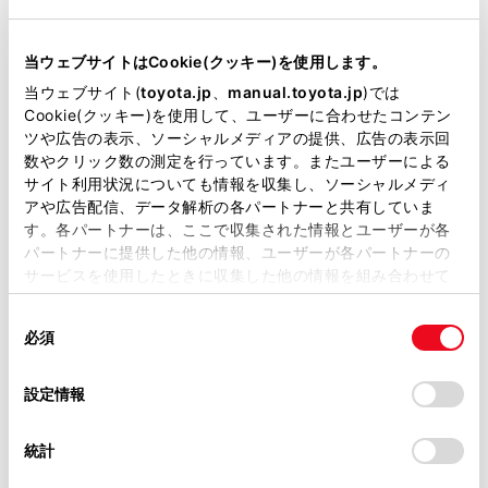
当ウェブサイトはCookie(クッキー)を使用します。
リモコンスターター
当ウェブサイト(
toyota.jp
、
manual.toyota.jp
)では
Cookie(クッキー)を使用して、ユーザーに合わせたコンテン
ツや広告の表示、ソーシャルメディアの提供、広告の表示回
ETC
数やクリック数の測定を行っています。またユーザーによる
※ セットアップ費用は別途申し受けます
サイト利用状況についても情報を収集し、ソーシャルメディ
アや広告配信、データ解析の各パートナーと共有していま
す。各パートナーは、ここで収集された情報とユーザーが各
パートナーに提供した他の情報、ユーザーが各パートナーの
サービスを使用したときに収集した他の情報を組み合わせて
使用することがあります。当ウェブサイトの使用を続行する
安全装置・運転サポート
同
とCookie(クッキー)に同意したこととなります。
必須
意
の
「すべてのCookieを許可」をクリックすることで、お客様の
選
デバイスにすべてのCookie(クッキー)が保存されることに同
設定情報
サポカー
択
意したことになります。Cookie(クッキー)のオプトアウト、
設定の変更、同意を撤回したりするにあたっては、当社の
サポカーS
統計
「
Cookie（クッキー）情報の取り扱いについて
」をご覧くだ
さい。