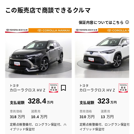
この販売店で商談できるクルマ
保証内容についてはこちら
トヨタ
トヨタ
カローラクロス HV Z
カローラクロス HV Z
328.4
323
支払総額
万円
支払総額
万円
車両価格
諸費用
車両価格
諸費用
万円
万円
万円
万円
318
10.4
310
13
定期点検整備付、ロングラン保証付、ハ
定期点検整備付、ロングラン保証付、
イブリッド保証付
イブリッド保証付