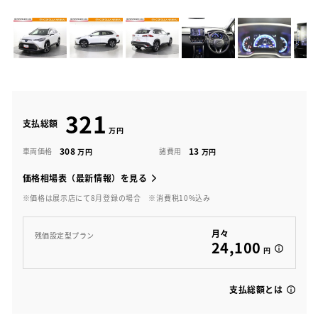
321
支払総額
308
13
車両価格
諸費用
価格相場表（最新情報）を見る
※価格は展示店にて8月登録の場合
※消費税10%込み
月々
残価設定型プラン
24,100
円
支払総額とは