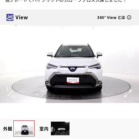
View
360° View とは
1
42
外観
室内