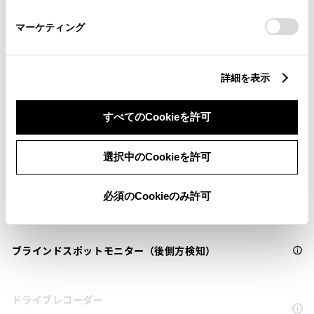
さい。
衝突被害軽減ブレーキ
マーケティング
Toyota Safety Sense・Lexus Safety Systemのﾌﾟﾘｸﾗｯｼｭｾｰﾌﾃｨ
（対車両・歩行者）
詳細を表示
車線逸脱警報
すべてのCookieを許可
クルーズコントロール
選択中のCookieを許可
必須のCookieのみ許可
先進ライト
ブラインドスポットモニター（後側方検知）
ドライブレコーダー