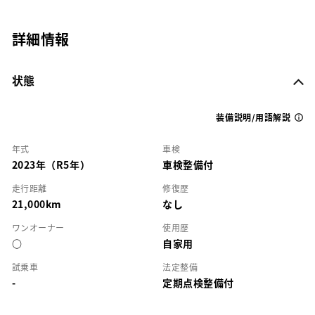
詳細情報
状態
装備説明/用語解説
年式
車検
2023年（R5年）
車検整備付
走行距離
修復歴
21,000km
なし
ワンオーナー
使用歴
○
自家用
試乗車
法定整備
-
定期点検整備付