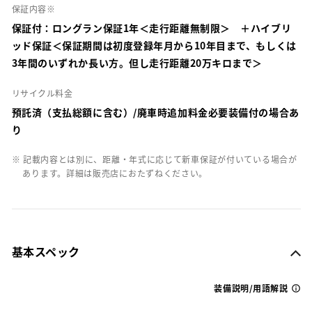
保証内容※
保証付：ロングラン保証1年＜走行距離無制限＞ ＋ハイブリ
ッド保証＜保証期間は初度登録年月から10年目まで、もしくは
3年間のいずれか長い方。但し走行距離20万キロまで＞
リサイクル料金
預託済（支払総額に含む）/廃車時追加料金必要装備付の場合あ
り
※ 記載内容とは別に、距離・年式に応じて新車保証が付いている場合が
あります。詳細は販売店におたずねください。
基本スペック
装備説明/用語解説