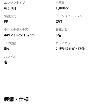
エンジンタイプ
排気量
ﾊｲﾌﾞﾘｯﾄﾞ
1,800cc
駆動方式
トランスミッション
FF
CVT
全長×全幅×全高
乗車定員
449×182×162cm
5名
ドア枚数
ボディカラー
5枚
ﾌﾟﾗﾁﾅﾎﾜｲﾄﾊﾟｰﾙﾏｲｶ
ハンドル
右
装備・仕様