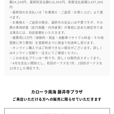
額24,298円、最終回支払額616,000円、割賦支払総額3,497,098
円
・最終回のお支払いは「お乗換え・ご返却・お買い上げ」より選
べます。
・お乗換え・ご返却の場合、最終月の支払いは不要ですが、その
際の車両状態（走行距離・内外装等）が事前に定めた規定外であ
る場合には、別途差額をいただきます。
・諸費用13万円（保険料・税金・自動車リサイクル料金・その他
登録に伴う費用）を登録時までに現金で別途申し受けます。
・オンライン購入ではご利用できない場合がございます。詳しく
はオンライン見積り・注文にてご確認ください。
・このお支払プランは一例です。詳しくは販売店スタッフまで。
・4月を支払い開始とし、初回ボーナスを7月、2回目ボーナスを
12月とした場合です。
カローラ南海 藤井寺プラザ
ご来店いただける方への販売に限らせていただきます