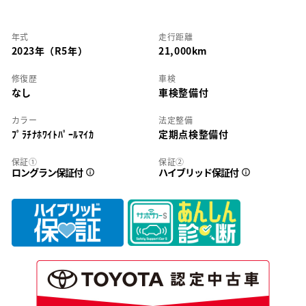
年式
走行距離
2023年（R5年）
21,000km
修復歴
車検
なし
車検整備付
カラー
法定整備
ﾌﾟﾗﾁﾅﾎﾜｲﾄﾊﾟｰﾙﾏｲｶ
定期点検整備付
保証①
保証②
ロングラン保証付
ハイブリッド保証付