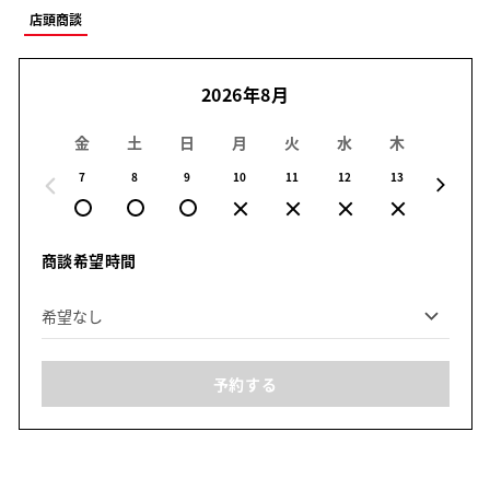
店頭商談
2026年8月
金
土
日
月
火
水
木
金
7
8
9
10
11
12
13
14
商談希望時間
予約する