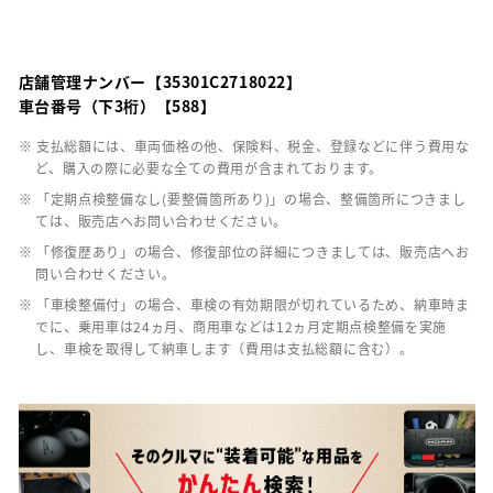
店舗管理ナンバー【35301C2718022】
車台番号（下3桁）【588】
※ 支払総額には、車両価格の他、保険料、税金、登録などに伴う費用な
ど、購入の際に必要な全ての費用が含まれております。
※ 「定期点検整備なし(要整備箇所あり)」の場合、整備箇所につきまし
ては、販売店へお問い合わせください。
※ 「修復歴あり」の場合、修復部位の詳細につきましては、販売店へお
問い合わせください。
※ 「車検整備付」の場合、車検の有効期限が切れているため、納車時ま
でに、乗用車は24ヵ月、商用車などは12ヵ月定期点検整備を実施
し、車検を取得して納車します（費用は支払総額に含む）。