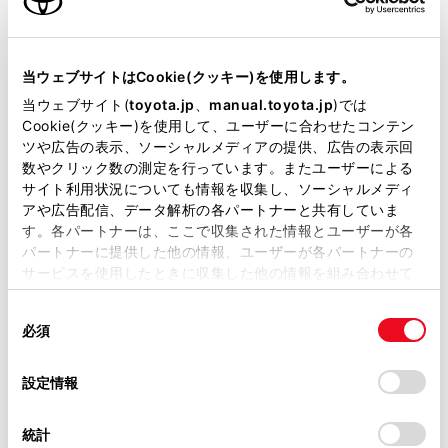
：ｽﾏｰﾄｷ-
リモコンスターター
当ウェブサイトはCookie(クッキー)を使用します。
当ウェブサイト(
toyota.jp
、
manual.toyota.jp
)では
Cookie(クッキー)を使用して、ユーザーに合わせたコンテン
ETC
ツや広告の表示、ソーシャルメディアの提供、広告の表示回
数やクリック数の測定を行っています。またユーザーによる
※ セットアップ費用は別途申し受けます
サイト利用状況についても情報を収集し、ソーシャルメディ
アや広告配信、データ解析の各パートナーと共有していま
す。各パートナーは、ここで収集された情報とユーザーが各
パートナーに提供した他の情報、ユーザーが各パートナーの
サービスを使用したときに収集した他の情報を組み合わせて
使用することがあります。当ウェブサイトの使用を続行する
安全装置・運転サポート
同
とCookie(クッキー)に同意したこととなります。
必須
意
の
「すべてのCookieを許可」をクリックすることで、お客様の
選
デバイスにすべてのCookie(クッキー)が保存されることに同
サポカー
設定情報
択
意したことになります。Cookie(クッキー)のオプトアウト、
サポカーS
設定の変更、同意を撤回したりするにあたっては、当社の
統計
「
Cookie（クッキー）情報の取り扱いについて
」をご覧くだ