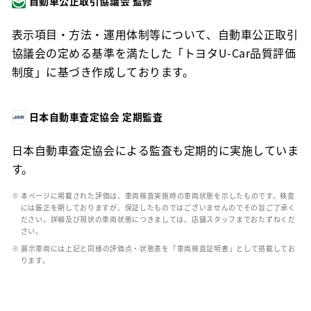
自動車公正取引協議会 監修
表示項目・方法・運用体制等について、自動車公正取引
協議会の定める基準を満たした「トヨタU-Car品質評価
制度」に基づき作成しております。
日本自動車査定協会 定期監査
日本自動車査定協会による監査も定期的に実施していま
す。
※ 本ページに掲載された評価は、車両検査実施時の車両状態を示したものです。検査
には厳正を期しておりますが、保証したものではございませんのでその旨ご了承く
ださい。詳細及び現状の車両状態につきましては、店舗スタッフまでおたずねくだ
さい。
※ 展示車両には上記と同様の評価点・状態表を「車両検査証明書」として搭載してお
ります。