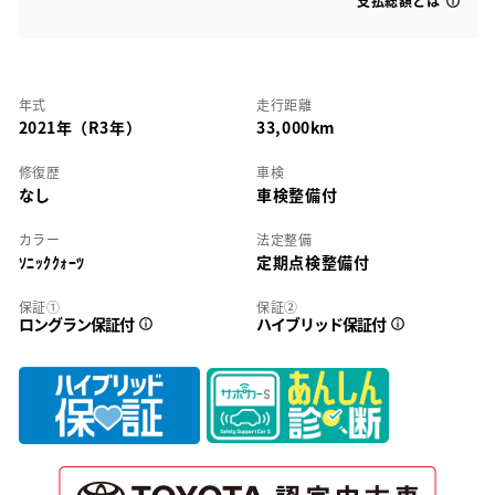
支払総額とは
年式
走行距離
2021年（R3年）
33,000km
修復歴
車検
なし
車検整備付
カラー
法定整備
ｿﾆｯｸｸｫｰﾂ
定期点検整備付
保証①
保証②
ロングラン保証付
ハイブリッド保証付