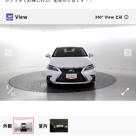
View
360° View とは
1
35
外観
室内