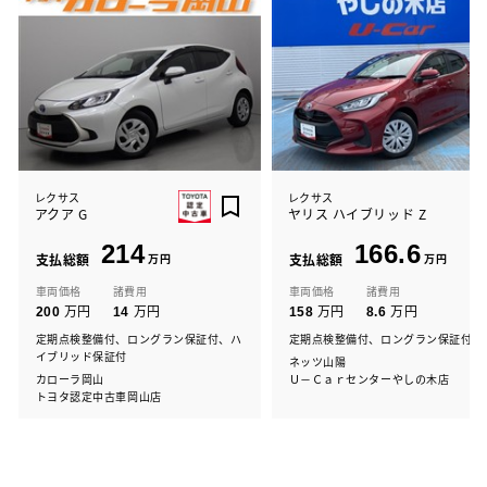
レクサス
レクサス
アクア G
ヤリス ハイブリッド Z
214
166.6
支払総額
万円
支払総額
万円
車両価格
諸費用
車両価格
諸費用
万円
万円
万円
万円
200
14
158
8.6
定期点検整備付、ロングラン保証付、ハ
定期点検整備付、ロングラン保証付
イブリッド保証付
ネッツ山陽
カローラ岡山
Ｕ－Ｃａｒセンターやしの木店
トヨタ認定中古車岡山店