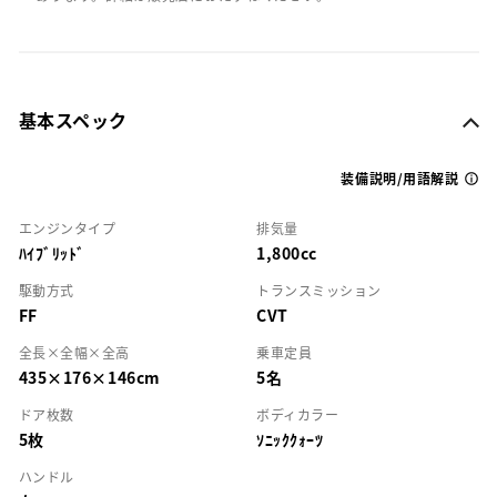
基本スペック
装備説明/用語解説
エンジンタイプ
排気量
ﾊｲﾌﾞﾘｯﾄﾞ
1,800cc
駆動方式
トランスミッション
FF
CVT
全長×全幅×全高
乗車定員
435×176×146cm
5名
ドア枚数
ボディカラー
5枚
ｿﾆｯｸｸｫｰﾂ
ハンドル