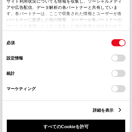
サイト利用状況についても情報を収集し、ソーシャルメディ
アや広告配信、データ解析の各パートナーと共有していま
ABS
す。各パートナーは、ここで収集された情報とユーザーが各
パートナーに提供した他の情報、ユーザーが各パートナーの
サービスを使用したときに収集した他の情報を組み合わせて
横滑防止装置
使用することがあります。当ウェブサイトの使用を続行する
同
とCookie(クッキー)に同意したこととなります。
必須
意
キーレス
の
「すべてのCookieを許可」をクリックすることで、お客様の
選
デバイスにすべてのCookie(クッキー)が保存されることに同
：ｽﾏｰﾄｷ-
設定情報
択
意したことになります。Cookie(クッキー)のオプトアウト、
設定の変更、同意を撤回したりするにあたっては、当社の
統計
「
Cookie（クッキー）情報の取り扱いについて
」をご覧くだ
リモコンスターター
さい。
マーケティング
ETC
※ セットアップ費用は別途申し受けます
詳細を表示
すべてのCookieを許可