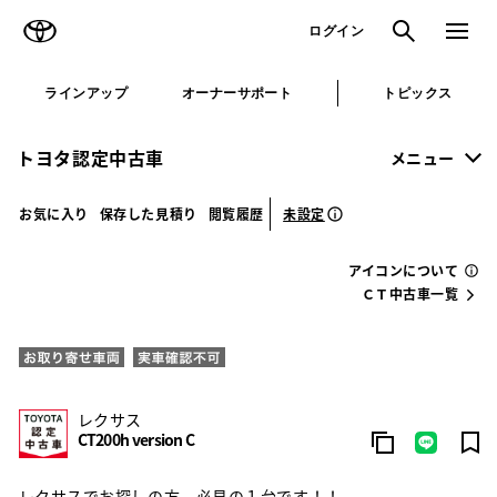
TOYOTA
検索
メニュ
ログイン
ラインアップ
オーナーサポート
トピックス
トヨタ認定中古車
メニュー
未設定
お気に入り
保存した見積り
閲覧履歴
アイコンについて
ＣＴ中古車一覧
レクサス
CT200h version C
レクサスでお探しの方、必見の１台です！！