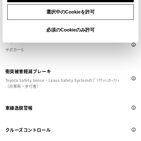
選択中のCookieを許可
安全装置・運転サポート
必須のCookieのみ許可
サポカー
サポカーS
衝突被害軽減ブレーキ
Toyota Safety Sense・Lexus Safety Systemのﾌﾟﾘｸﾗｯｼｭｾｰﾌﾃｨ
（対車両・歩行者）
車線逸脱警報
クルーズコントロール