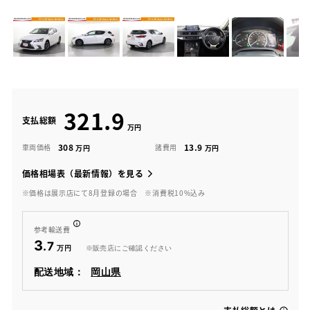
321.9
支払総額
308
13.9
車両価格
諸費用
価格相場表（最新情報）を見る
※価格は展示店にて8月登録の場合
※消費税10%込み
参考輸送費
3
.7
※販売店にご確認ください
配送地域：
岡山県