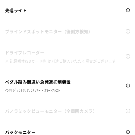
先進ライト
ブラインドスポットモニター（後側方検知）
ドライブレコーダー
※ 記録媒体(SDカード等)は別途ご購入いただく場合がございます
ペダル踏み間違い急発進抑制装置
ｲﾝﾃﾘｼﾞｪﾝﾄｸﾘｱﾗﾝｽｿﾅｰ・ｽﾏｰﾄｱｼｽﾄ
パノラミックビューモニター（全周囲カメラ）
バックモニター