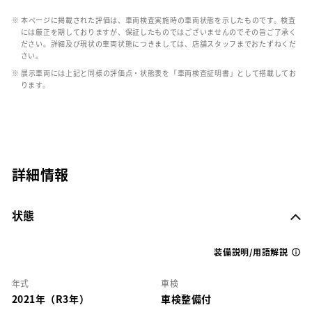
※ 本ページに掲載された評価は、車両検査実施時の車両状態を示したものです。検査
には厳正を期しておりますが、保証したものではございませんのでその旨ご了承く
ださい。詳細及び現状の車両状態につきましては、店舗スタッフまでおたずねくだ
さい。
※ 展示車両には上記と同様の評価点・状態表を「車両検査証明書」として搭載してお
ります。
詳細情報
状態
装備説明/用語解説
年式
車検
2021年（R3年）
車検整備付