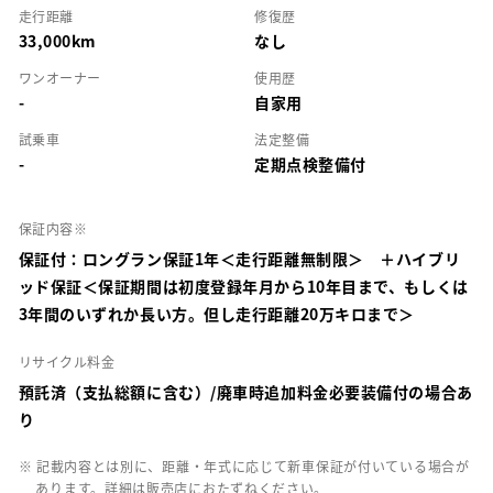
走行距離
修復歴
33,000km
なし
ワンオーナー
使用歴
-
自家用
試乗車
法定整備
-
定期点検整備付
保証内容※
保証付：ロングラン保証1年＜走行距離無制限＞ ＋ハイブリ
ッド保証＜保証期間は初度登録年月から10年目まで、もしくは
3年間のいずれか長い方。但し走行距離20万キロまで＞
リサイクル料金
預託済（支払総額に含む）/廃車時追加料金必要装備付の場合あ
り
※ 記載内容とは別に、距離・年式に応じて新車保証が付いている場合が
あります。詳細は販売店におたずねください。