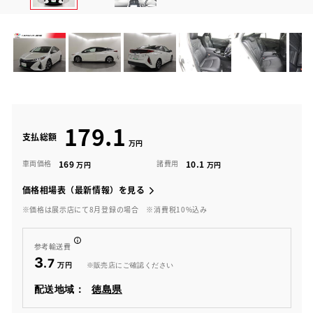
179.1
支払総額
169
10.1
車両価格
諸費用
価格相場表（最新情報）を見る
※価格は展示店にて8月登録の場合
※消費税10%込み
参考輸送費
3
.7
※販売店にご確認ください
配送地域：
徳島県