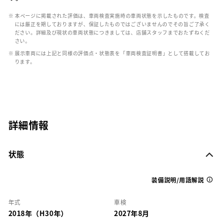
※ 本ページに掲載された評価は、車両検査実施時の車両状態を示したものです。検査
には厳正を期しておりますが、保証したものではございませんのでその旨ご了承く
ださい。詳細及び現状の車両状態につきましては、店舗スタッフまでおたずねくだ
さい。
※ 展示車両には上記と同様の評価点・状態表を「車両検査証明書」として搭載してお
ります。
詳細情報
状態
装備説明/用語解説
年式
車検
2018年（H30年）
2027年8月