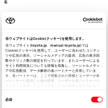
右
装備・仕様
当ウェブサイトはCookie(クッキー)を使用します。
当ウェブサイト(
toyota.jp
、
manual.toyota.jp
)では
装備説明/用語解説
Cookie(クッキー)を使用して、ユーザーに合わせたコンテン
ツや広告の表示、ソーシャルメディアの提供、広告の表示回
数やクリック数の測定を行っています。またユーザーによる
基本装備
サイト利用状況についても情報を収集し、ソーシャルメディ
アや広告配信、データ解析の各パートナーと共有していま
す。各パートナーは、ここで収集された情報とユーザーが各
パートナーに提供した他の情報、ユーザーが各パートナーの
パワステ
サービスを使用したときに収集した他の情報を組み合わせて
使用することがあります。当ウェブサイトの使用を続行する
同
とCookie(クッキー)に同意したこととなります。
パワーウィンドウ
必須
意
の
「すべてのCookieを許可」をクリックすることで、お客様の