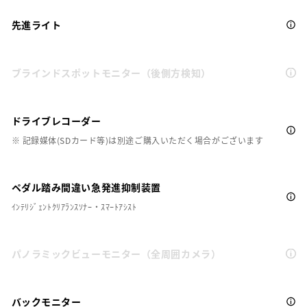
先進ライト
ブラインドスポットモニター（後側方検知）
ドライブレコーダー
※ 記録媒体(SDカード等)は別途ご購入いただく場合がございます
ペダル踏み間違い急発進抑制装置
ｲﾝﾃﾘｼﾞｪﾝﾄｸﾘｱﾗﾝｽｿﾅｰ・ｽﾏｰﾄｱｼｽﾄ
パノラミックビューモニター（全周囲カメラ）
バックモニター