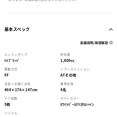
基本スペック
装備説明/用語解説
エンジンタイプ
排気量
ﾊｲﾌﾞﾘｯﾄﾞ
1,800cc
駆動方式
トランスミッション
FF
ATその他
全長×全幅×全高
乗車定員
464×176×147cm
4名
ドア枚数
ボディカラー
5枚
ﾎﾜｲﾄﾊﾟｰﾙｸﾘｽﾀﾙｼｬｲﾝ
ハンドル