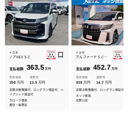
トヨタ
トヨタ
ノアHEV S-Z
アルファード S Cパッケージ
363.5
452.7
支払総額
万円
支払総額
万円
車両価格
諸費用
車両価格
諸費用
万円
万円
万円
万円
350
13.5
438
14.7
定期点検整備付、ロングラン保証付、ハ
定期点検整備付、ロングラン保証付
イブリッド保証付
ネッツ徳島
カローラ徳島
吉野川店
藍住・板野店