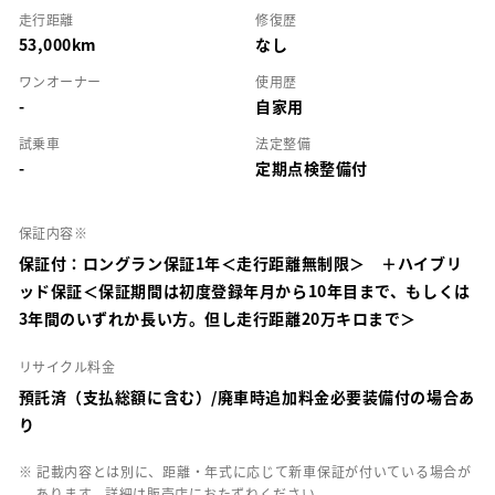
走行距離
修復歴
53,000km
なし
ワンオーナー
使用歴
-
自家用
試乗車
法定整備
-
定期点検整備付
保証内容※
保証付：ロングラン保証1年＜走行距離無制限＞ ＋ハイブリ
ッド保証＜保証期間は初度登録年月から10年目まで、もしくは
3年間のいずれか長い方。但し走行距離20万キロまで＞
リサイクル料金
預託済（支払総額に含む）/廃車時追加料金必要装備付の場合あ
り
※ 記載内容とは別に、距離・年式に応じて新車保証が付いている場合が
あります。詳細は販売店におたずねください。