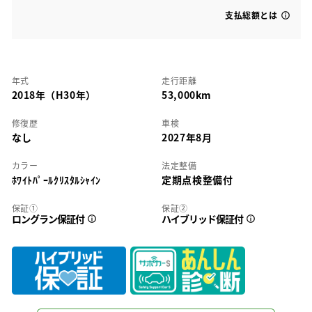
支払総額とは
年式
走行距離
2018年（H30年）
53,000km
修復歴
車検
なし
2027年8月
カラー
法定整備
ﾎﾜｲﾄﾊﾟｰﾙｸﾘｽﾀﾙｼｬｲﾝ
定期点検整備付
保証①
保証②
ロングラン保証付
ハイブリッド保証付