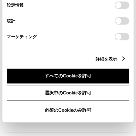
選
デバイスにすべてのCookie(クッキー)が保存されることに同
設定情報
ABS
択
意したことになります。Cookie(クッキー)のオプトアウト、
設定の変更、同意を撤回したりするにあたっては、当社の
統計
「
Cookie（クッキー）情報の取り扱いについて
」をご覧くだ
さい。
横滑防止装置
マーケティング
キーレス
詳細を表示
：ｽﾏｰﾄｷ-
すべてのCookieを許可
リモコンスターター
選択中のCookieを許可
ETC
必須のCookieのみ許可
※ セットアップ費用は別途申し受けます