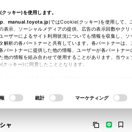
e(クッキー)を使用します。
jp
、
manual.toyota.jp
)ではCookie(クッキー)を使用して
の表示、ソーシャルメディアの提供、広告の表示回数やクリ
ユーザーによるサイト利用状況についても情報を収集し、ソ
タ解析の各パートナーと共有しています。各パートナーは、
各パートナーに提供した他の情報、ユーザーが各パートナー
た他の情報を組み合わせて使用することがあります。当ウェ
オンライン購入
お気に入り
保存した見積り
閲覧履歴
お住まいの地
ie(クッキー)に同意したこととなります。
許可」をクリックすることで、お客様のデバイスにすべてのCook
意したことになります。Cookie(クッキー)のオプトアウト
るにあたっては、当社の「
Cookie（クッキー）情報の取り
報
統計
マーケティング
イシャ