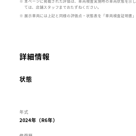
※ 本ページに掲載された評価は、車両検査実施時の車両状態を示
ては、店舗スタッフまでおたずねください。
※ 展示車両には上記と同様の評価点・状態表を「車両検査証明書
詳細情報
状態
年式
2024年（R6年）
修復歴