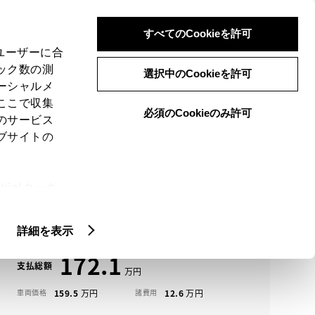
検索
メニュー
ログイン
すべてのCookieを許可
、ユーザーに合
ック数の測
選択中のCookieを許可
ーシャルメ
ここで収集
必須のCookieのみ許可
メニュー
のサービス
ブサイトの
域
未設定
ie(クッキ
アイコンについて
、設定の変
ルーミー中古車一覧
扱いについ
詳細を表示
172.1
支払総額
159.5
12.6
車両価格
諸費用