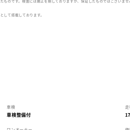
したものです。検査には厳正を期しておりますが、保証したものではございませ
」として搭載しております。
車検
走
車検整備付
1
ワンオーナー
使