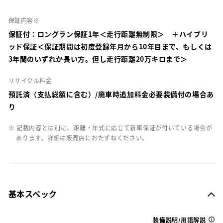
保証内容※
保証付：ロングラン保証1年＜走行距離無制限＞ ＋ハイブリ
ッド保証＜保証期間は初度登録年月から10年目まで、もしくは
3年間のいずれか長い方。但し走行距離20万キロまで＞
リサイクル料金
預託済（支払総額に含む）/廃車時追加料金必要装備付の場合あ
り
※ 記載内容とは別に、距離・年式に応じて新車保証が付いている場合が
あります。詳細は販売店におたずねください。
基本スペック
装備説明/用語解説