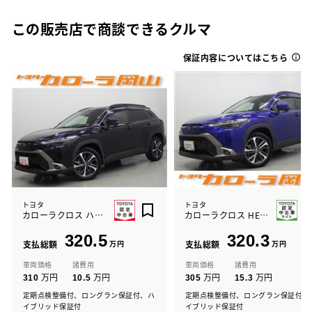
この販売店で商談できるクルマ
保証内容についてはこちら
トヨタ
トヨタ
カローラクロス ハイブリッド Z
カローラクロス HEV Z
320.5
320.3
支払総額
万円
支払総額
万円
車両価格
諸費用
車両価格
諸費用
万円
万円
万円
万円
310
10.5
305
15.3
定期点検整備付、ロングラン保証付、ハ
定期点検整備付、ロングラン保証付、
イブリッド保証付
イブリッド保証付