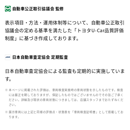
自動車公正取引協議会 監修
表示項目・方法・運用体制等について、自動車公正取引
協議会の定める基準を満たした「トヨタU-Car品質評価
制度」に基づき作成しております。
日本自動車査定協会 定期監査
日本自動車査定協会による監査も定期的に実施していま
す。
※ 本ページに掲載された評価は、車両検査実施時の車両状態を示したものです。検査
には厳正を期しておりますが、保証したものではございませんのでその旨ご了承く
ださい。詳細及び現状の車両状態につきましては、店舗スタッフまでおたずねくだ
さい。
※ 展示車両には上記と同様の評価点・状態表を「車両検査証明書」として搭載してお
ります。