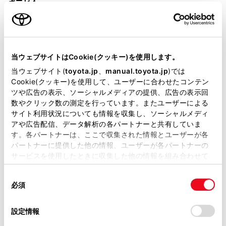
キーレス
：ｽﾏｰﾄｷ-
リモコンスターター
当ウェブサイトはCookie(クッキー)を使用します。
当ウェブサイト(
toyota.jp
、
manual.toyota.jp
)では
Cookie(クッキー)を使用して、ユーザーに合わせたコンテン
ETC
ツや広告の表示、ソーシャルメディアの提供、広告の表示回
※ セットアップ費用は別途申し受けます
数やクリック数の測定を行っています。またユーザーによる
サイト利用状況についても情報を収集し、ソーシャルメディ
アや広告配信、データ解析の各パートナーと共有していま
す。各パートナーは、ここで収集された情報とユーザーが各
パートナーに提供した他の情報、ユーザーが各パートナーの
サービスを使用したときに収集した他の情報を組み合わせて
安全装置・運転サポート
使用することがあります。当ウェブサイトの使用を続行する
同
とCookie(クッキー)に同意したこととなります。
必須
意
の
「すべてのCookieを許可」をクリックすることで、お客様の
サポカー
選
デバイスにすべてのCookie(クッキー)が保存されることに同
設定情報
択
意したことになります。Cookie(クッキー)のオプトアウト、
サポカーS