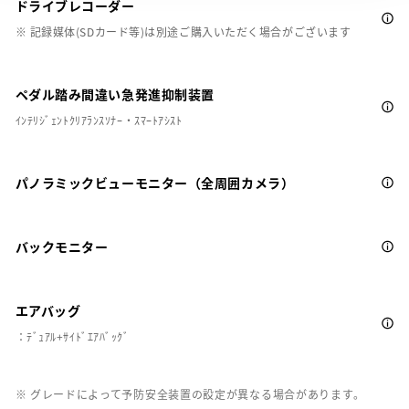
ドライブレコーダー
※ 記録媒体(SDカード等)は別途ご購入いただく場合がございます
ペダル踏み間違い急発進抑制装置
ｲﾝﾃﾘｼﾞｪﾝﾄｸﾘｱﾗﾝｽｿﾅｰ・ｽﾏｰﾄｱｼｽﾄ
パノラミックビューモニター（全周囲カメラ）
バックモニター
エアバッグ
：ﾃﾞｭｱﾙ+ｻｲﾄﾞｴｱﾊﾞｯｸﾞ
※ グレードによって予防安全装置の設定が異なる場合があります。