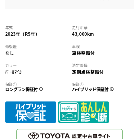
年式
走行距離
2023年（R5年）
43,000km
修復歴
車検
なし
車検整備付
カラー
法定整備
ﾊﾟｰﾙﾏｲｶ
定期点検整備付
保証①
保証②
ロングラン保証付
ハイブリッド保証付