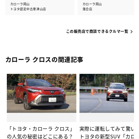
カローラ岡山
カローラ岡山
トヨタ認定中古車津山店
落合店
この販売店で商談できるクルマ一覧
カローラ クロスの関連記事
ィ
「トヨタ・カローラ クロス」
実際に運転してみて驚い
の人気の秘密はどこにある？
トヨタの新型SUV「カロ