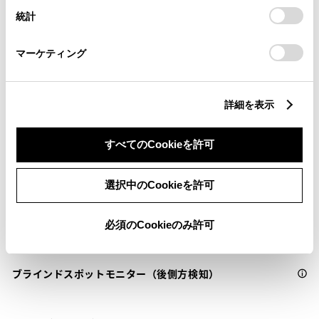
設定の変更、同意を撤回したりするにあたっては、当社の
統計
「
Cookie（クッキー）情報の取り扱いについて
」をご覧くだ
さい。
衝突被害軽減ブレーキ
マーケティング
Toyota Safety Sense・Lexus Safety Systemのﾌﾟﾘｸﾗｯｼｭｾｰﾌﾃｨ
（対車両）
詳細を表示
車線逸脱警報
すべてのCookieを許可
クルーズコントロール
選択中のCookieを許可
先進ライト
必須のCookieのみ許可
ブラインドスポットモニター（後側方検知）