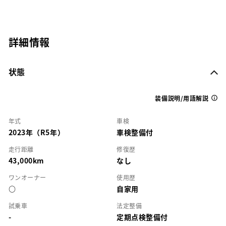
詳細情報
状態
装備説明/用語解説
年式
車検
2023年（R5年）
車検整備付
走行距離
修復歴
43,000km
なし
ワンオーナー
使用歴
○
自家用
試乗車
法定整備
-
定期点検整備付