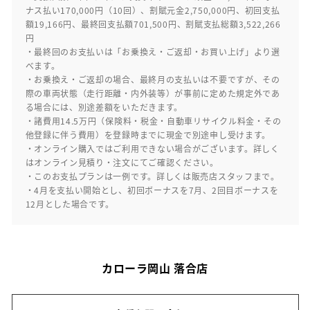
ナス払い170,000円（10回）、割賦元金2,750,000円、初回支払
額19,166円、最終回支払額701,500円、割賦支払総額3,522,266
円
・最終回のお支払いは「お乗換え・ご返却・お買い上げ」より選
べます。
・お乗換え・ご返却の場合、最終月の支払いは不要ですが、その
際の車両状態（走行距離・内外装等）が事前に定めた規定外であ
る場合には、別途差額をいただきます。
・諸費用14.5万円（保険料・税金・自動車リサイクル料金・その
他登録に伴う費用）を登録時までに現金で別途申し受けます。
・オンライン購入ではご利用できない場合がございます。詳しく
はオンライン見積り・注文にてご確認ください。
・このお支払プランは一例です。詳しくは販売店スタッフまで。
・4月を支払い開始とし、初回ボーナスを7月、2回目ボーナスを
12月とした場合です。
カローラ岡山 落合店