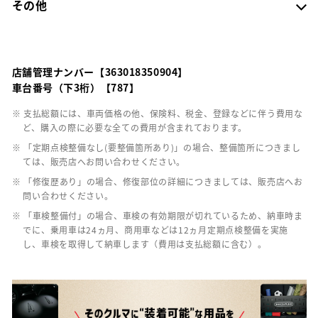
その他
店舗管理ナンバー【363018350904】
車台番号（下3桁）【787】
※ 支払総額には、車両価格の他、保険料、税金、登録などに伴う費用な
ど、購入の際に必要な全ての費用が含まれております。
※ 「定期点検整備なし(要整備箇所あり)」の場合、整備箇所につきまし
ては、販売店へお問い合わせください。
※ 「修復歴あり」の場合、修復部位の詳細につきましては、販売店へお
問い合わせください。
※ 「車検整備付」の場合、車検の有効期限が切れているため、納車時ま
でに、乗用車は24ヵ月、商用車などは12ヵ月定期点検整備を実施
し、車検を取得して納車します（費用は支払総額に含む）。