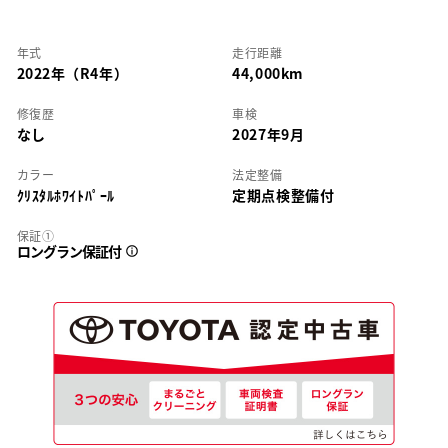
年式
走行距離
2022年（R4年）
44,000km
修復歴
車検
なし
2027年9月
カラー
法定整備
ｸﾘｽﾀﾙﾎﾜｲﾄﾊﾟｰﾙ
定期点検整備付
保証①
ロングラン保証付