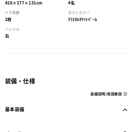
426×177×131cm
4名
ドア枚数
ボディカラー
2枚
ｸﾘｽﾀﾙﾎﾜｲﾄﾊﾟｰﾙ
ハンドル
右
装備・仕様
装備説明/用語解説
基本装備