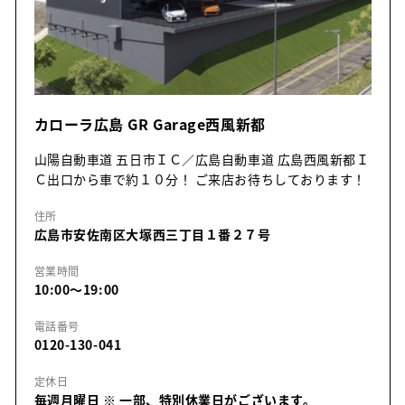
カローラ広島 GR Garage西風新都
山陽自動車道 五日市ＩＣ／広島自動車道 広島西風新都Ｉ
Ｃ出口から車で約１０分！ ご来店お待ちしております！
住所
広島市安佐南区大塚西三丁目１番２７号
営業時間
10:00～19:00
電話番号
0120-130-041
定休日
毎週月曜日
※ 一部、特別休業日がございます。