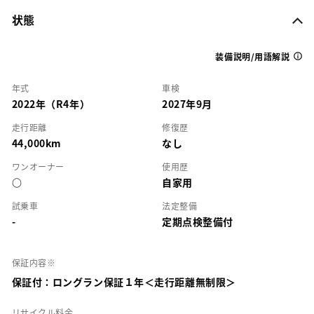
状態
装備説明/用語解説
年式
車検
2022年（R4年）
2027年9月
走行距離
修復歴
44,000km
なし
ワンオーナー
使用歴
○
自家用
試乗車
法定整備
-
定期点検整備付
保証内容※
保証付：ロングラン保証１年＜走行距離無制限＞
リサイクル料金