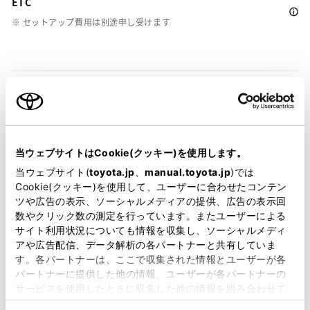
ETC
※ セットアップ費用は別途申し受けます
安全装置・運転サポート
当ウェブサイトはCookie(クッキー)を使用します。
サポカー
当ウェブサイト(
toyota.jp
、
manual.toyota.jp
)では
Cookie(クッキー)を使用して、ユーザーに合わせたコンテン
ツや広告の表示、ソーシャルメディアの提供、広告の表示回
数やクリック数の測定を行っています。またユーザーによる
衝突被害軽減ブレーキ
サイト利用状況についても情報を収集し、ソーシャルメディ
アや広告配信、データ解析の各パートナーと共有していま
す。各パートナーは、ここで収集された情報とユーザーが各
車線逸脱警報
パートナーに提供した他の情報、ユーザーが各パートナーの
サービスを使用したときに収集した他の情報を組み合わせて
使用することがあります。当ウェブサイトの使用を続行する