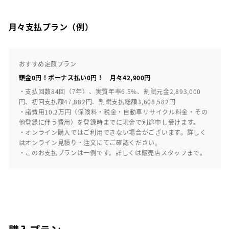
月々支払プラン（例）
おすすめ定額プラン
頭金0円！ボーナス払い0円！ 月々42,900円
・支払回数84回（7年）、実質年率6.5%、割賦元金2,893,000
円、初回支払額47,882円、割賦支払総額3,608,582円
・諸費用10.2万円（保険料・税金・自動車リサイクル料金・その
他登録に伴う費用）を登録時までに現金で別途申し受けます。
・オンライン購入ではご利用できない場合がございます。詳しく
はオンライン見積り・注文にてご確認ください。
・このお支払プランは一例です。詳しくは販売店スタッフまで。