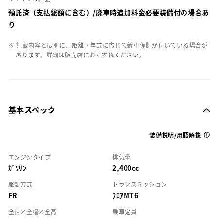
預託済（支払総額に含む）/廃車時追加料金必要装備付の場合あ
り
※ 記載内容とは別に、距離・年式に応じて新車保証が付いている場合が
あります。詳細は販売店におたずねください。
基本スペック
装備説明/用語解説
エンジンタイプ
排気量
ｶﾞｿﾘﾝ
2,400cc
駆動方式
トランスミッション
FR
ﾌﾛｱMT6
全長×全幅×全高
乗車定員