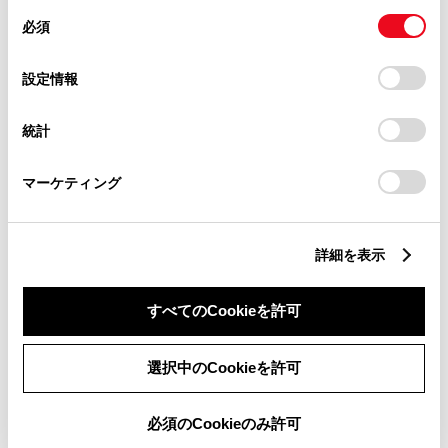
クルーズコントロール
同
とCookie(クッキー)に同意したこととなります。
必須
意
の
「すべてのCookieを許可」をクリックすることで、お客様の
選
デバイスにすべてのCookie(クッキー)が保存されることに同
先進ライト
設定情報
択
意したことになります。Cookie(クッキー)のオプトアウト、
設定の変更、同意を撤回したりするにあたっては、当社の
統計
「
Cookie（クッキー）情報の取り扱いについて
」をご覧くだ
ブラインドスポットモニター（後側方検知）
さい。
マーケティング
ドライブレコーダー
※ 記録媒体(SDカード等)は別途ご購入いただく場合がございます
詳細を表示
すべてのCookieを許可
ペダル踏み間違い急発進抑制装置
選択中のCookieを許可
パノラミックビューモニター（全周囲カメラ）
必須のCookieのみ許可