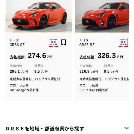
トヨタ
トヨタ
GR86 SZ
GR86 RZ
274.6
326.3
支払総額
万円
支払総額
万円
車両価格
諸費用
車両価格
諸費用
万円
万円
万円
万円
265.1
9.5
316.8
9.5
定期点検整備付、ロングラン保証付
定期点検整備付、ロングラン保証付
カローラ広島
カローラ広島
GR Garage西風新都
GR Garage西風新都
ＧＲ８６を地域・都道府県から探す