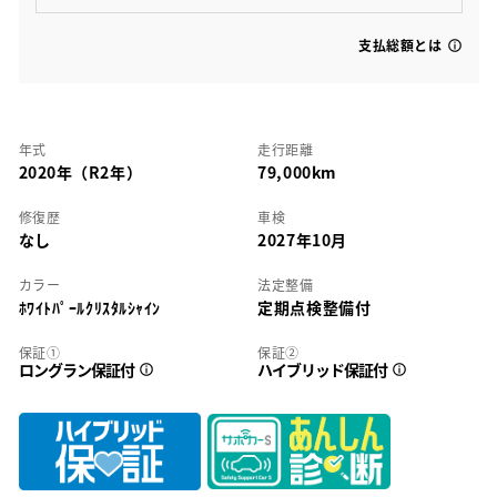
支払総額とは
年式
走行距離
2020年（R2年）
79,000km
修復歴
車検
なし
2027年10月
カラー
法定整備
ﾎﾜｲﾄﾊﾟｰﾙｸﾘｽﾀﾙｼｬｲﾝ
定期点検整備付
保証①
保証②
ロングラン保証付
ハイブリッド保証付