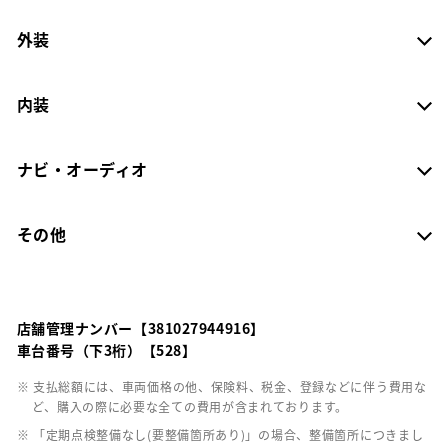
外装
内装
ナビ・オーディオ
その他
店舗管理ナンバー【381027944916】
車台番号（下3桁）【528】
※ 支払総額には、車両価格の他、保険料、税金、登録などに伴う費用な
ど、購入の際に必要な全ての費用が含まれております。
※ 「定期点検整備なし(要整備箇所あり)」の場合、整備箇所につきまし