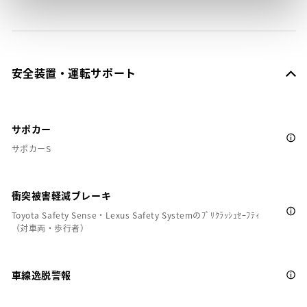
安全装置・運転サポート
サポカー
サポカーS
衝突被害軽減ブレーキ
Toyota Safety Sense・Lexus Safety Systemのﾌﾟﾘｸﾗｯｼｭｾｰﾌﾃｨ
（対車両・歩行者）
車線逸脱警報