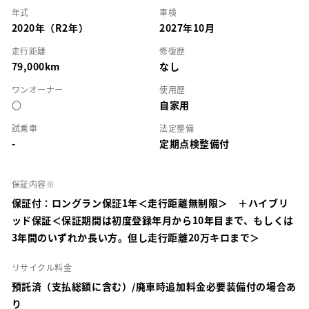
年式
車検
2020年（R2年）
2027年10月
走行距離
修復歴
79,000km
なし
ワンオーナー
使用歴
○
自家用
試乗車
法定整備
-
定期点検整備付
保証内容※
保証付：ロングラン保証1年＜走行距離無制限＞ ＋ハイブリ
ッド保証＜保証期間は初度登録年月から10年目まで、もしくは
3年間のいずれか長い方。但し走行距離20万キロまで＞
リサイクル料金
預託済（支払総額に含む）/廃車時追加料金必要装備付の場合あ
り