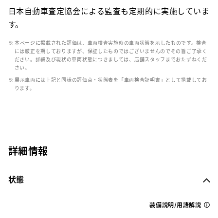
日本自動車査定協会による監査も定期的に実施していま
す。
※ 本ページに掲載された評価は、車両検査実施時の車両状態を示したものです。検査
には厳正を期しておりますが、保証したものではございませんのでその旨ご了承く
ださい。詳細及び現状の車両状態につきましては、店舗スタッフまでおたずねくだ
さい。
※ 展示車両には上記と同様の評価点・状態表を「車両検査証明書」として搭載してお
ります。
詳細情報
状態
装備説明/用語解説