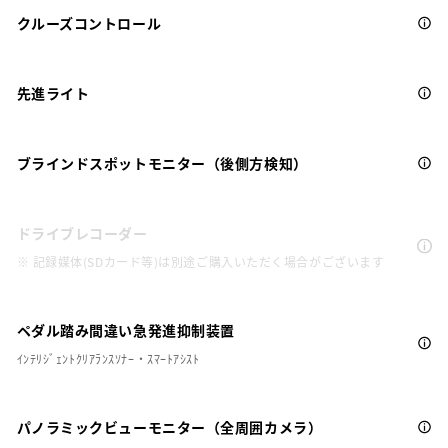
クルーズコントロール
先進ライト
ブラインドスポットモニター（後側方検知）
ドライブレコーダー
※ 記録媒体(SDカード等)は別途ご購入いただく場合がございます
ペダル踏み間違い急発進抑制装置
ｲﾝﾃﾘｼﾞｪﾝﾄｸﾘｱﾗﾝｽｿﾅｰ・ｽﾏｰﾄｱｼｽﾄ
パノラミックビューモニター（全周囲カメラ）