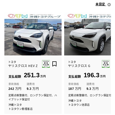
未設定
トヨタ
トヨタ
ヤリスクロス HEV Z
ヤリスクロス G
251.3
196.3
支払総額
万円
支払総額
万円
車両価格
諸費用
車両価格
諸費用
万円
万円
万円
万円
242
9.3
187
9.3
定期点検整備付、ロングラン保証付、ハ
定期点検整備付、ロングラン保証付
イブリッド保証付
沖縄トヨタ
沖縄トヨタ
トヨタウン池原店
トヨタウン勢理客店