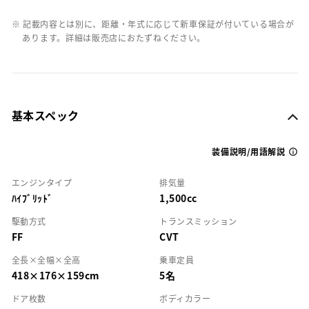
※ 記載内容とは別に、距離・年式に応じて新車保証が付いている場合が
あります。詳細は販売店におたずねください。
基本スペック
装備説明/用語解説
エンジンタイプ
排気量
ﾊｲﾌﾞﾘｯﾄﾞ
1,500cc
駆動方式
トランスミッション
FF
CVT
全長×全幅×全高
乗車定員
418×176×159cm
5名
ドア枚数
ボディカラー