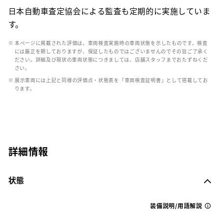
日本自動車査定協会による監査も定期的に実施していま
す。
※ 本ページに掲載された評価は、車両検査実施時の車両状態を示したものです。検査
には厳正を期しておりますが、保証したものではございませんのでその旨ご了承く
ださい。詳細及び現状の車両状態につきましては、店舗スタッフまでおたずねくだ
さい。
※ 展示車両には上記と同様の評価点・状態表を「車両検査証明書」として搭載してお
ります。
詳細情報
状態
装備説明/用語解説