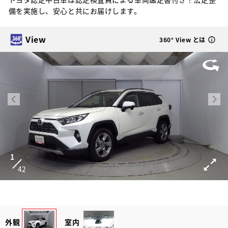
備を実施し、安心と共にお届けします。
View
360° View とは
1
42
外観
室内