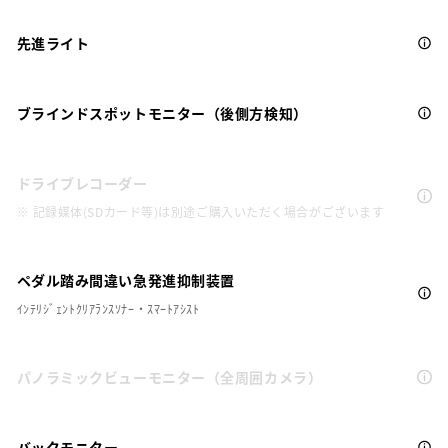
先進ライト
ブラインドスポットモニター（後側方検知）
ドライブレコーダー
※ 記録媒体(SDカード等)は別途ご購入いただく場合がございます
ペダル踏み間違い急発進抑制装置
ｲﾝﾃﾘｼﾞｪﾝﾄｸﾘｱﾗﾝｽｿﾅｰ・ｽﾏｰﾄｱｼｽﾄ
パノラミックビューモニター（全周囲カメラ）
バックモニター