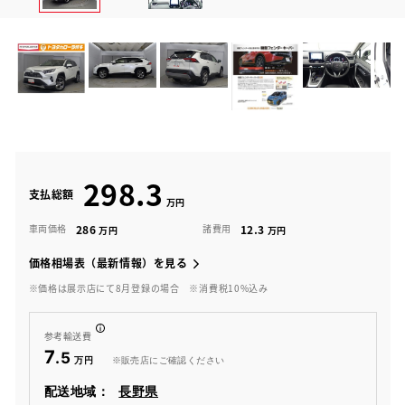
298.3
支払総額
286
12.3
車両価格
諸費用
価格相場表（最新情報）を見る
※価格は展示店にて8月登録の場合
※消費税10%込み
参考輸送費
7
.5
※販売店にご確認ください
配送地域：
長野県