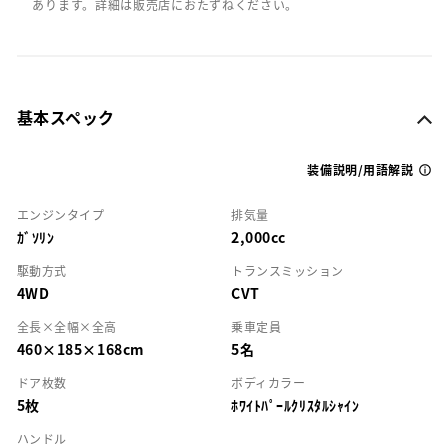
あります。詳細は販売店におたずねください。
基本スペック
装備説明/用語解説
エンジンタイプ
排気量
ｶﾞｿﾘﾝ
2,000cc
駆動方式
トランスミッション
4WD
CVT
全長×全幅×全高
乗車定員
460×185×168cm
5名
ドア枚数
ボディカラー
5枚
ﾎﾜｲﾄﾊﾟｰﾙｸﾘｽﾀﾙｼｬｲﾝ
ハンドル