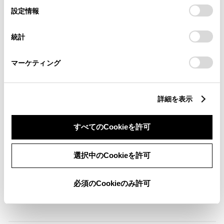
選
デバイスにすべてのCookie(クッキー)が保存されることに同
設定情報
ABS
択
意したことになります。Cookie(クッキー)のオプトアウト、
設定の変更、同意を撤回したりするにあたっては、当社の
統計
「
Cookie（クッキー）情報の取り扱いについて
」をご覧くだ
さい。
横滑防止装置
マーケティング
キーレス
詳細を表示
：ｽﾏｰﾄｷ-
すべてのCookieを許可
リモコンスターター
選択中のCookieを許可
ETC
必須のCookieのみ許可
※ セットアップ費用は別途申し受けます