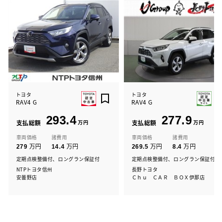
トヨタ
トヨタ
RAV4 G
RAV4 G
293.4
277.9
支払総額
万円
支払総額
万円
車両価格
諸費用
車両価格
諸費用
万円
万円
万円
万円
279
14.4
269.5
8.4
定期点検整備付、ロングラン保証付
定期点検整備付、ロングラン保証付
NTPトヨタ信州
長野トヨタ
安曇野店
Ｃｈｕ ＣＡＲ ＢＯＸ伊那店