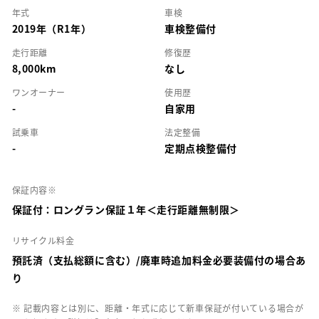
年式
車検
2019年（R1年）
車検整備付
走行距離
修復歴
8,000km
なし
ワンオーナー
使用歴
-
自家用
試乗車
法定整備
-
定期点検整備付
保証内容※
保証付：ロングラン保証１年＜走行距離無制限＞
リサイクル料金
預託済（支払総額に含む）/廃車時追加料金必要装備付の場合あ
り
※ 記載内容とは別に、距離・年式に応じて新車保証が付いている場合が