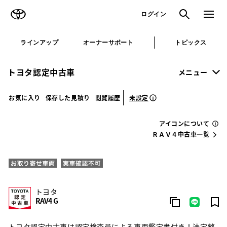
TOYOTA
検索
メニュ
ログイン
ラインアップ
オーナーサポート
トピックス
トヨタ認定中古車
メニュー
未設定
お気に入り
保存した見積り
閲覧履歴
アイコンについて
ＲＡＶ４中古車一覧
トヨタ
RAV4 G
トヨタ認定中古車は認定検査員による車両鑑定書付き！法定整