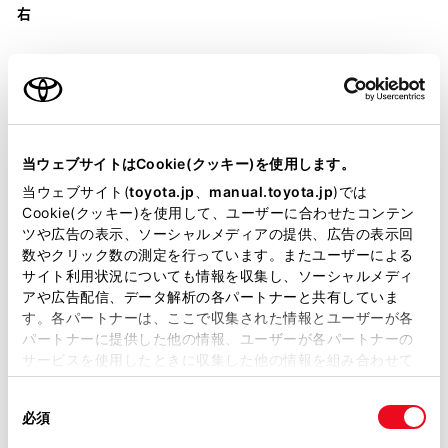
右
装備・仕様
当ウェブサイトはCookie(クッキー)を使用します。
当ウェブサイト(
toyota.jp
、
manual.toyota.jp
)では
装備説明/用語解説
Cookie(クッキー)を使用して、ユーザーに合わせたコンテン
ツや広告の表示、ソーシャルメディアの提供、広告の表示回
数やクリック数の測定を行っています。またユーザーによる
基本装備
サイト利用状況についても情報を収集し、ソーシャルメディ
アや広告配信、データ解析の各パートナーと共有していま
す。各パートナーは、ここで収集された情報とユーザーが各
パートナーに提供した他の情報、ユーザーが各パートナーの
パワステ
サービスを使用したときに収集した他の情報を組み合わせて
使用することがあります。当ウェブサイトの使用を続行する
同
とCookie(クッキー)に同意したこととなります。
パワーウィンドウ
必須
意
の
「すべてのCookieを許可」をクリックすることで、お客様の