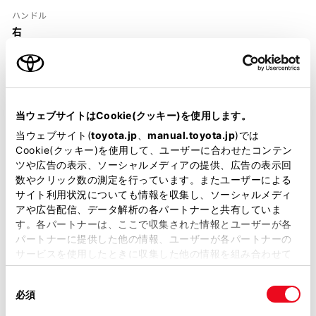
ハンドル
右
当ウェブサイトはCookie(クッキー)を使用します。
当ウェブサイト(
toyota.jp
、
manual.toyota.jp
)では
装備・仕様
Cookie(クッキー)を使用して、ユーザーに合わせたコンテン
ツや広告の表示、ソーシャルメディアの提供、広告の表示回
装備説明/用語解説
数やクリック数の測定を行っています。またユーザーによる
サイト利用状況についても情報を収集し、ソーシャルメディ
基本装備
アや広告配信、データ解析の各パートナーと共有していま
す。各パートナーは、ここで収集された情報とユーザーが各
パートナーに提供した他の情報、ユーザーが各パートナーの
サービスを使用したときに収集した他の情報を組み合わせて
パワステ
使用することがあります。当ウェブサイトの使用を続行する
同
とCookie(クッキー)に同意したこととなります。
必須
意
の
「すべてのCookieを許可」をクリックすることで、お客様の
パワーウィンドウ