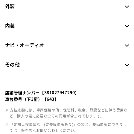
外装
内装
ナビ・オーディオ
その他
店舗管理ナンバー【381027947290】
車台番号（下3桁）【643】
※ 支払総額には、車両価格の他、保険料、税金、登録などに伴う費用な
ど、購入の際に必要な全ての費用が含まれております。
※ 「定期点検整備なし(要整備箇所あり)」の場合、整備箇所につきまし
ては、販売店へお問い合わせください。