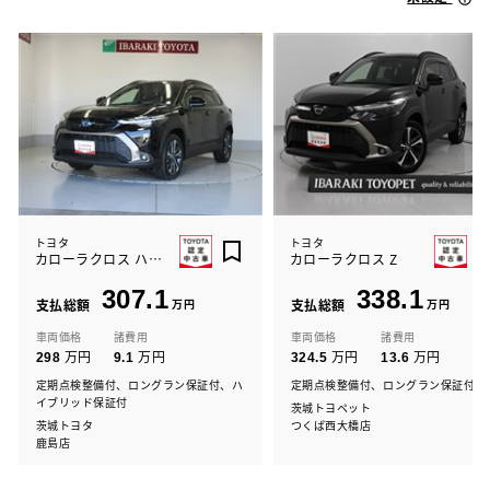
トヨタ
トヨタ
カローラクロス ハイブリッド Z
カローラクロス Z
307.1
338.1
支払総額
万円
支払総額
万円
車両価格
諸費用
車両価格
諸費用
万円
万円
万円
万円
298
9.1
324.5
13.6
定期点検整備付、ロングラン保証付、ハ
定期点検整備付、ロングラン保証付
イブリッド保証付
茨城トヨペット
茨城トヨタ
つくば西大橋店
鹿島店