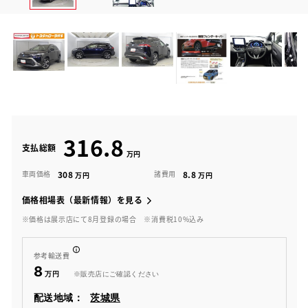
316.8
支払総額
308
8.8
車両価格
諸費用
価格相場表（最新情報）を見る
※価格は展示店にて8月登録の場合
※消費税10%込み
参考輸送費
8
※販売店にご確認ください
配送地域：
茨城県