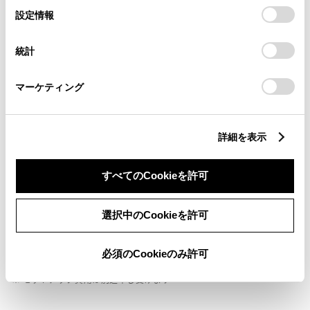
選
デバイスにすべてのCookie(クッキー)が保存されることに同
設定情報
択
意したことになります。Cookie(クッキー)のオプトアウト、
設定の変更、同意を撤回したりするにあたっては、当社の
ABS
統計
「
Cookie（クッキー）情報の取り扱いについて
」をご覧くだ
さい。
マーケティング
横滑防止装置
詳細を表示
キーレス
：ｽﾏｰﾄｷ-
すべてのCookieを許可
リモコンスターター
選択中のCookieを許可
必須のCookieのみ許可
ETC
※ セットアップ費用は別途申し受けます