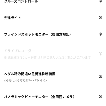
クルーズコントロール
先進ライト
ブラインドスポットモニター（後側方検知）
ドライブレコーダー
※ 記録媒体(SDカード等)は別途ご購入いただく場合がございます
ペダル踏み間違い急発進抑制装置
ｲﾝﾃﾘｼﾞｪﾝﾄｸﾘｱﾗﾝｽｿﾅｰ・ｽﾏｰﾄｱｼｽﾄ
パノラミックビューモニター（全周囲カメラ）