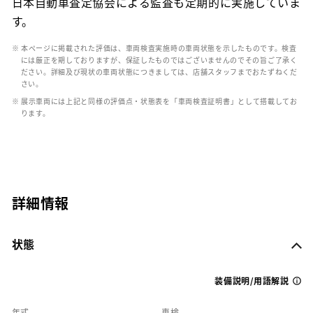
日本自動車査定協会による監査も定期的に実施していま
す。
※ 本ページに掲載された評価は、車両検査実施時の車両状態を示したものです。検査
には厳正を期しておりますが、保証したものではございませんのでその旨ご了承く
ださい。詳細及び現状の車両状態につきましては、店舗スタッフまでおたずねくだ
さい。
※ 展示車両には上記と同様の評価点・状態表を「車両検査証明書」として搭載してお
ります。
詳細情報
状態
装備説明/用語解説
年式
車検