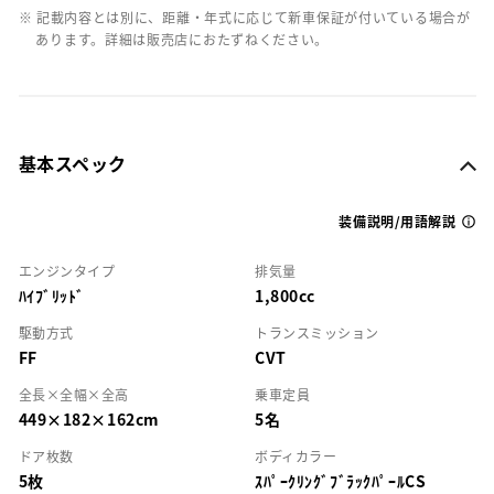
※ 記載内容とは別に、距離・年式に応じて新車保証が付いている場合が
あります。詳細は販売店におたずねください。
基本スペック
装備説明/用語解説
エンジンタイプ
排気量
ﾊｲﾌﾞﾘｯﾄﾞ
1,800cc
駆動方式
トランスミッション
FF
CVT
全長×全幅×全高
乗車定員
449×182×162cm
5名
ドア枚数
ボディカラー
5枚
ｽﾊﾟｰｸﾘﾝｸﾞﾌﾞﾗｯｸﾊﾟｰﾙCS