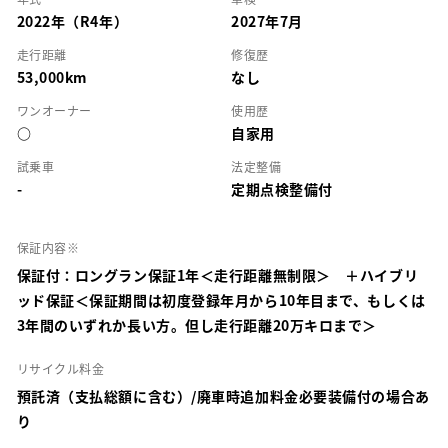
2022年（R4年）
2027年7月
走行距離
修復歴
53,000km
なし
ワンオーナー
使用歴
○
自家用
試乗車
法定整備
-
定期点検整備付
保証内容※
保証付：ロングラン保証1年＜走行距離無制限＞ ＋ハイブリ
ッド保証＜保証期間は初度登録年月から10年目まで、もしくは
3年間のいずれか長い方。但し走行距離20万キロまで＞
リサイクル料金
預託済（支払総額に含む）/廃車時追加料金必要装備付の場合あ
り