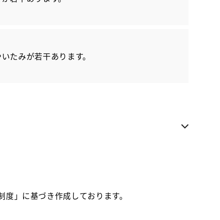
各種お問い合わせ
お気に入り追加
やいたみが若干あります。
カローラ福岡 新宮店
近隣都道府県への販売に限らせていただきます
お電話でのお問い合わせ
092-963-4181
価制度」に基づき作成しております。