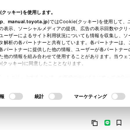
e(クッキー)を使用します。
jp
、
manual.toyota.jp
)ではCookie(クッキー)を使用して
の表示、ソーシャルメディアの提供、広告の表示回数やクリ
ユーザーによるサイト利用状況についても情報を収集し、ソ
タ解析の各パートナーと共有しています。各パートナーは、
各パートナーに提供した他の情報、ユーザーが各パートナー
た他の情報を組み合わせて使用することがあります。当ウェ
オンライン購入
お気に入り
保存した見積り
閲覧履歴
お住まいの地
ie(クッキー)に同意したこととなります。
許可」をクリックすることで、お客様のデバイスにすべてのCook
意したことになります。Cookie(クッキー)のオプトアウト
るにあたっては、当社の「
Cookie（クッキー）情報の取り
報
統計
マーケティング