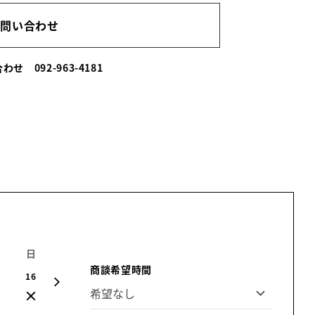
お問い合わせ
い合わせ
092-963-4181
日
月
火
水
木
金
土
商談希望時間
16
17
18
19
20
21
22