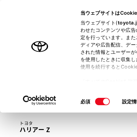
TOYOTA
当ウェブサイトはCooki
当ウェブサイト(
toyota.
わせたコンテンツや広告
ラインアップ
オーナーサポート
トピックス
定を行っています。また
ディアや広告配信、デー
トヨタ認定中古車
された情報とユーザーが
を使用したときに収集し
中古車を探す
トヨタ認定中古車の魅力
3つの買い方
使用を続行するとCook
「すべてのCookieを
ー)が保存されることに同
更、同意を撤回したりす
同
必須
設定情
て
」をご覧ください。
意
の
トヨタ
選
ハリアー Z
択