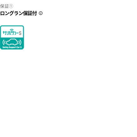
保証①
ロングラン保証付
2
35