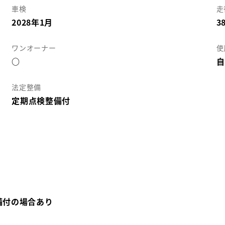
車検
走
2028年1月
3
ワンオーナー
使
○
自
法定整備
定期点検整備付
備付の場合あり