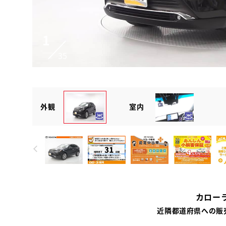
1
35
外観
室内
カロー
近隣都道府県への販