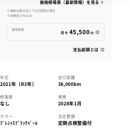
価格相場表（最新情報）を見る
※価格は展示店にて8月登録の場合
※消費税10%込み
View
通常割賦
45,500
月々
円
支払総額とは
年式
走行距離
2021年（R3年）
38,000km
修復歴
車検
なし
2028年1月
カラー
法定整備
ﾌﾟﾚｼｬｽﾌﾞﾗｯｸﾊﾟｰﾙ
定期点検整備付