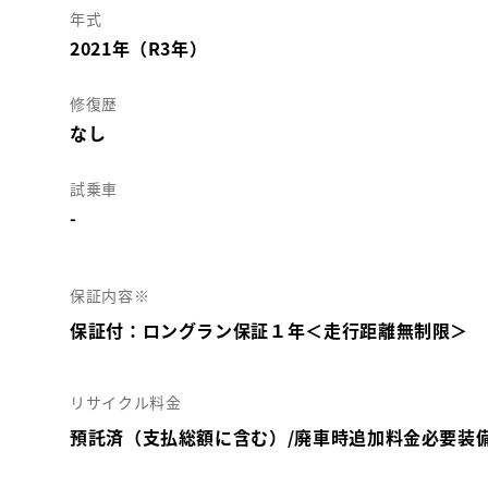
年式
2021年（R3年）
修復歴
なし
試乗車
-
保証内容※
保証付：ロングラン保証１年＜走行距離無制限＞
リサイクル料金
預託済（支払総額に含む）/廃車時追加料金必要装