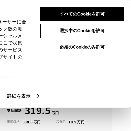
検索
メニュー
ログイン
すべてのCookieを許可
、ユーザーに合
ック数の測
選択中のCookieを許可
ーシャルメ
ここで収集
必須のCookieのみ許可
メニュー
のサービス
ブサイトの
域
未設定
ie(クッキ
アイコンについて
、設定の変
ハリアー中古車一覧
扱いについ
詳細を表示
319.5
支払総額
308.6
10.9
車両価格
諸費用