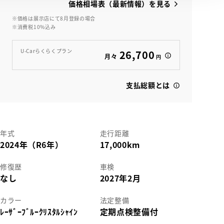
価格相場表（最新情報）を見る
※価格は展示店にて8月登録の場合
※消費税10%込み
View
U-Carらくらくプラン
26,700
月々
円
支払総額とは
年式
走行距離
2024年（R6年）
17,000km
修復歴
車検
なし
2027年2月
カラー
法定整備
ﾚｰｻﾞｰﾌﾞﾙｰｸﾘｽﾀﾙｼｬｲﾝ
定期点検整備付