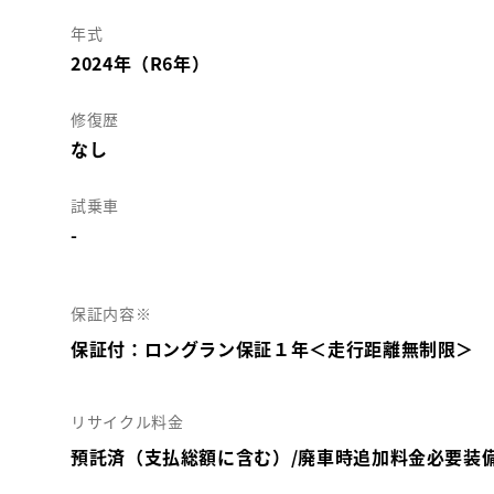
年式
2024年（R6年）
修復歴
なし
試乗車
-
保証内容※
保証付：ロングラン保証１年＜走行距離無制限＞
リサイクル料金
預託済（支払総額に含む）/廃車時追加料金必要装