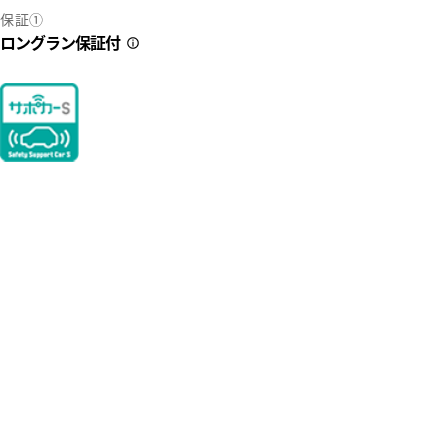
保証①
ロングラン保証付
2
34