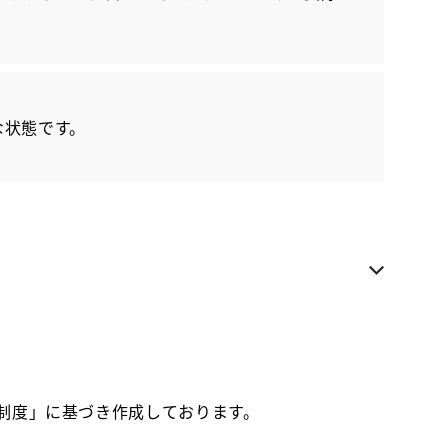
各種お問い合わせ
お気に入り追加
な状態です。
カローラ福岡 志免店
近隣都道府県への販売に限らせていただきます
お電話でのお問い合わせ
092-936-7111
価制度」に基づき作成しております。