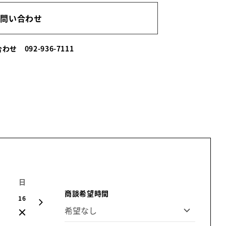
お問い合わせ
い合わせ
092-936-7111
日
月
火
水
木
金
土
商談希望時間
16
17
18
19
20
21
22