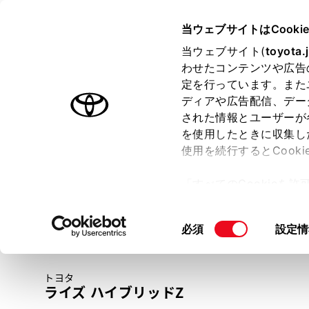
TOYOTA
当ウェブサイトはCooki
当ウェブサイト(
toyota.
わせたコンテンツや広告
ラインアップ
オーナーサポート
トピックス
定を行っています。また
ディアや広告配信、デー
トヨタ認定中古車
された情報とユーザーが
を使用したときに収集し
中古車を探す
トヨタ認定中古車の魅力
3つの買い方
使用を続行するとCook
「すべてのCookieを
ー)が保存されることに同
更、同意を撤回したりす
同
必須
設定情
て
」をご覧ください。
意
の
トヨタ
選
ライズ ハイブリッドZ
択