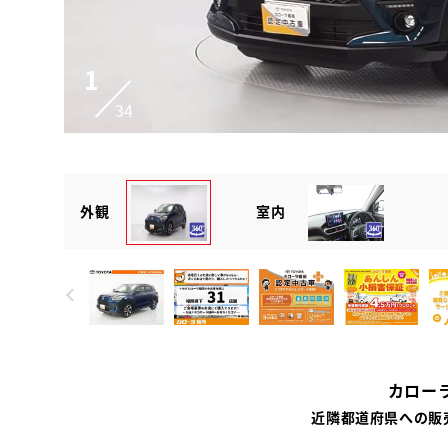
1
34
外観
室内
カロー
近隣都道府県への販