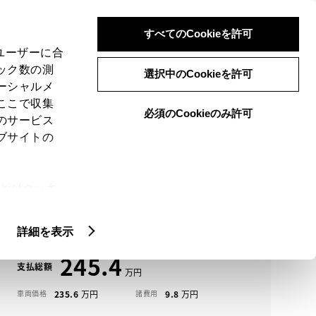
検索
メニュー
ログイン
すべてのCookieを許可
、ユーザーに合
ック数の測
選択中のCookieを許可
ーシャルメ
ここで収集
必須のCookieのみ許可
メニュー
のサービス
ブサイトの
域
未設定
ie(クッキ
アイコンについて
、設定の変
ライズ中古車一覧
扱いについ
詳細を表示
245.4
支払総額
235.6
9.8
車両価格
諸費用