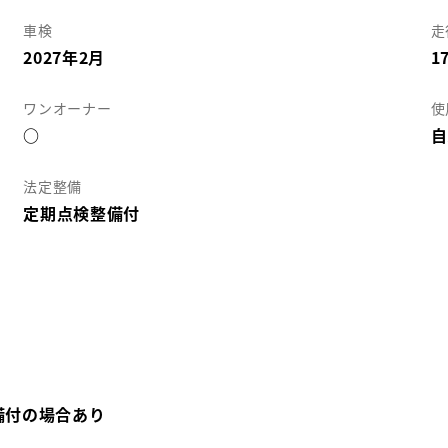
車検
走
2027年2月
1
ワンオーナー
使
○
自
法定整備
定期点検整備付
備付の場合あり