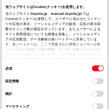
当ウェブサイトはCookie(クッキー)を使用します。
先進ライト
当ウェブサイト(
toyota.jp
、
manual.toyota.jp
)では
Cookie(クッキー)を使用して、ユーザーに合わせたコンテン
ツや広告の表示、ソーシャルメディアの提供、広告の表示回
数やクリック数の測定を行っています。またユーザーによる
ブラインドスポットモニター（後側方検知）
サイト利用状況についても情報を収集し、ソーシャルメディ
アや広告配信、データ解析の各パートナーと共有していま
す。各パートナーは、ここで収集された情報とユーザーが各
ドライブレコーダー
パートナーに提供した他の情報、ユーザーが各パートナーの
※ 記録媒体(SDカード等)は別途ご購入いただく場合がございます
サービスを使用したときに収集した他の情報を組み合わせて
使用することがあります。当ウェブサイトの使用を続行する
同
とCookie(クッキー)に同意したこととなります。
必須
意
ペダル踏み間違い急発進抑制装置
の
「すべてのCookieを許可」をクリックすることで、お客様の
ｲﾝﾃﾘｼﾞｪﾝﾄｸﾘｱﾗﾝｽｿﾅｰ・ｽﾏｰﾄｱｼｽﾄ
選
デバイスにすべてのCookie(クッキー)が保存されることに同
設定情報
択
意したことになります。Cookie(クッキー)のオプトアウト、
設定の変更、同意を撤回したりするにあたっては、当社の
統計
パノラミックビューモニター（全周囲カメラ）
「
Cookie（クッキー）情報の取り扱いについて
」をご覧くだ
さい。
マーケティング