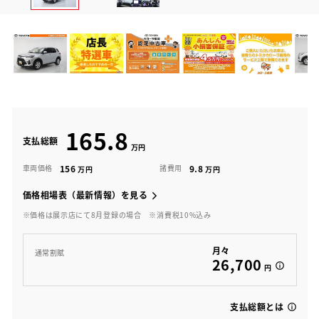
165.8
支払総額
156
9.8
車両価格
諸費用
価格相場表（最新情報）を見る
※価格は展示店にて8月登録の場合
※消費税10%込み
月々
通常割賦
26,700
円
支払総額とは