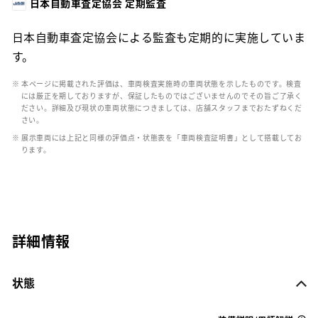
日本自動車査定協会 定期監査
日本自動車査定協会による監査も定期的に実施していま
す。
※ 本ページに掲載された評価は、車両検査実施時の車両状態を示したものです。検査
には厳正を期しておりますが、保証したものではございませんのでその旨ご了承く
ださい。詳細及び現状の車両状態につきましては、店舗スタッフまでおたずねくだ
さい。
※ 展示車両には上記と同様の評価点・状態表を「車両検査証明書」として搭載してお
ります。
詳細情報
状態