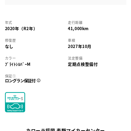
年式
走行距離
2020年（R2年）
41,000km
修復歴
車検
なし
2027年10月
カラー
法定整備
ﾌﾞﾗｲﾄｼﾙﾊﾞｰM
定期点検整備付
保証①
ロングラン保証付
カローラ福岡 麦野マイカーセンター