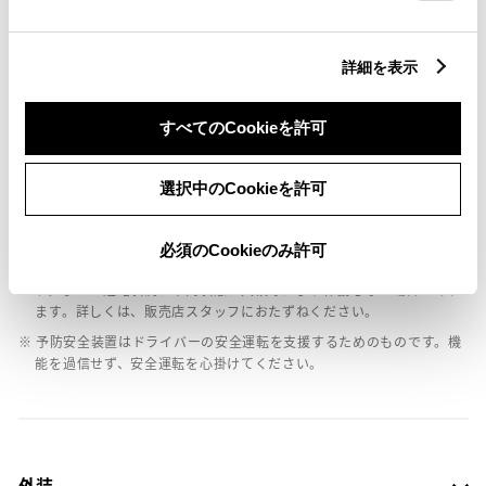
バックモニター
詳細を表示
エアバッグ
：ﾃﾞｭｱﾙ+ｻｲﾄﾞｴｱﾊﾞｯｸﾞ
すべてのCookieを許可
※ グレードによって予防安全装置の設定が異なる場合があります。
選択中のCookieを許可
※ グレードや予防安全装置の設定によって同じ車種でも安全運転サポー
ト車の区分が異なる場合があります。
必須のCookieのみ許可
※ 予防安全装置の各機能の作動には、速度や対象物等の条件がありま
す。また、道路状況、車両状態、天候等により作動しない場合があり
ます。詳しくは、販売店スタッフにおたずねください。
※ 予防安全装置はドライバーの安全運転を支援するためのものです。機
能を過信せず、安全運転を心掛けてください。
外装