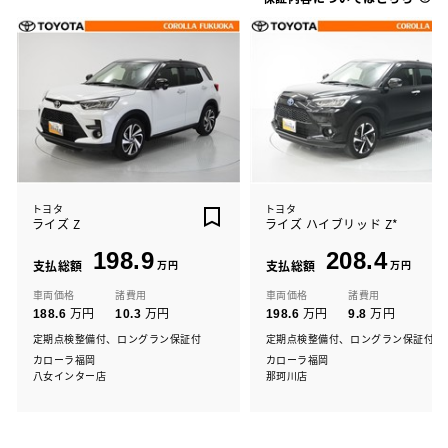
トヨタ
トヨタ
ライズ Z
ライズ ハイブリッド Z*
198.9
208.4
支払総額
万円
支払総額
万円
車両価格
諸費用
車両価格
諸費用
万円
万円
万円
万円
188.6
10.3
198.6
9.8
定期点検整備付、ロングラン保証付
定期点検整備付、ロングラン保証付
カローラ福岡
カローラ福岡
八女インター店
那珂川店