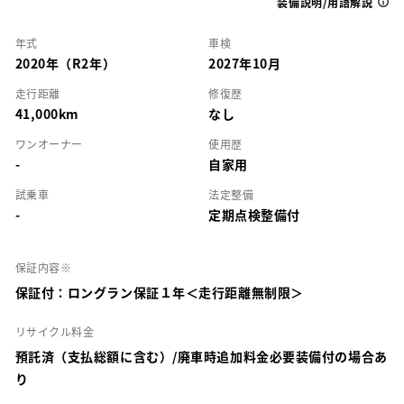
装備説明/用語解説
年式
車検
2020年（R2年）
2027年10月
走行距離
修復歴
41,000km
なし
ワンオーナー
使用歴
-
自家用
試乗車
法定整備
-
定期点検整備付
保証内容※
保証付：ロングラン保証１年＜走行距離無制限＞
リサイクル料金
預託済（支払総額に含む）/廃車時追加料金必要装備付の場合あ
り