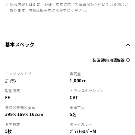
※ 記載内容とは別に、距離・年式に応じて新車保証が付いている場合が
あります。詳細は販売店におたずねください。
基本スペック
装備説明/用語解説
エンジンタイプ
排気量
ｶﾞｿﾘﾝ
1,000cc
駆動方式
トランスミッション
FF
CVT
全長×全幅×全高
乗車定員
399×169×162cm
5名
ドア枚数
ボディカラー
5枚
ﾌﾞﾗｲﾄｼﾙﾊﾞｰM