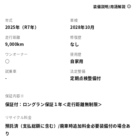
装備説明/用語解説
年式
車検
2025年（R7年）
2028年10月
走行距離
修復歴
9,000km
なし
ワンオーナー
使用歴
○
自家用
試乗車
法定整備
-
定期点検整備付
保証内容※
保証付：ロングラン保証１年＜走行距離無制限＞
リサイクル料金
預託済（支払総額に含む）/廃車時追加料金必要装備付の場合あ
り